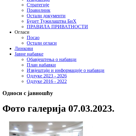
Стратегије
Правилник
Остали документи
Буџет Тужилаштва БиХ
ПРАВИЛА ПРИВАТНОСТИ
Огласи
Посао
Остали огласи
Линкови
Јавне набавке
Обавјештења о набавци
План набавки
Извјештаји и информације о набавци
Одлуке 2023 - 2026
Одлуке 2016 - 2022
Односи с јавношћу
Фото галерија 07.03.2023.