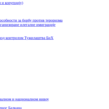
л и корупцију)
пособности за борбу против тероризма
рганизиране илегалне имиграције
од контролом Тужилаштва БиХ
налном и националном нивоу
дног Балкана