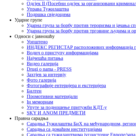
Одсјек II (Посебни одсјек за организовани кримина
Управа Тужилаштва
Подршка свједоцима
Ударне групе
Ударна група за борбу против тероризма и јачања с
Ударна група за борбу против трговине људима и о
Односи с јавношћу
Уопштено
ИНДЕКС РЕГИСТАР расположивих информација п
Водич о приступу информацијама
Најчешћа питања
Видео галерија
Drugi o nama - PRESS
Захтјев за интервју
Фото галерија
Фотографије ентеријера и екстеријера
Билтен
Промотивни материјали
Iн мемориам
Упуте за подношење притужби КДТ-у
SKY И ANOM ПРЕДМЕТИ
Правна сарадња
Сарадња Тужилаштва БиХ на међународном, регио
Сарадња са домаћим институцијама
Сарадња са тужилаштвима југоисточне Европе/запа