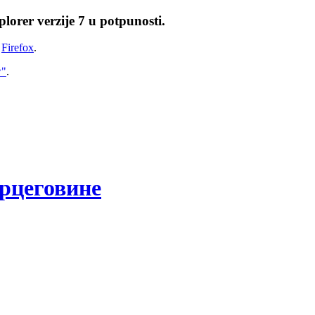
lorer verzije 7 u potpunosti.
i
Firefox
.
w"
.
рцеговине