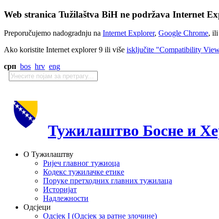
Web stranica Tužilaštva BiH ne podržava Internet Exp
Preporučujemo nadogradnju na
Internet Explorer
,
Google Chrome
, il
Ako koristite Internet explorer 9 ili više
isključite "Compatibility Vie
срп
bos
hrv
eng
Тужилаштво Босне и Хе
О Тужилаштву
Ријеч главног тужиоца
Кодекс тужилачке етике
Поруке претходних главних тужилаца
Историјат
Надлежности
Одсјеци
Одсјек I (Одсјек за ратне злочине)