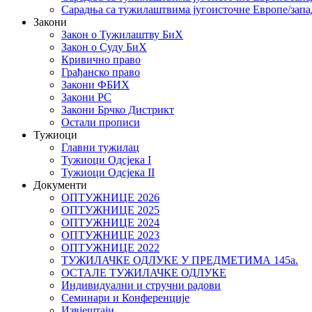
Сарадња са тужилаштвима југоисточне Европе/запа
Закони
Закон о Тужилаштву БиХ
Закон о Суду БиХ
Кривично право
Грађанско право
Закони ФБИХ
Закони РС
Закони Брчко Дистрикт
Остали прописи
Тужиоци
Главни тужилац
Тужиоци Oдсјекa I
Тужиоци Oдсјекa II
Документи
ОПТУЖНИЦЕ 2026
ОПТУЖНИЦЕ 2025
ОПТУЖНИЦЕ 2024
ОПТУЖНИЦЕ 2023
ОПТУЖНИЦЕ 2022
ТУЖИЛАЧКЕ ОДЛУКЕ У ПРЕДМЕТИМА 145а.
ОСТАЛЕ ТУЖИЛАЧКЕ ОДЛУКЕ
Индивидуални и стручни радови
Семинари и Конференције
Извјештаји