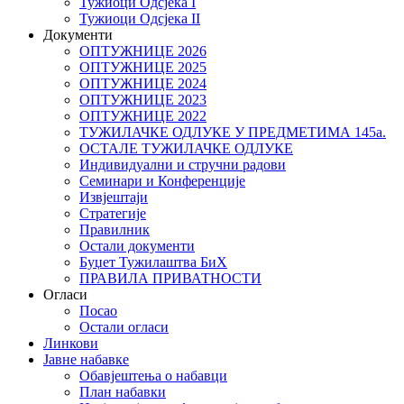
Тужиоци Oдсјекa I
Тужиоци Oдсјекa II
Документи
ОПТУЖНИЦЕ 2026
ОПТУЖНИЦЕ 2025
ОПТУЖНИЦЕ 2024
ОПТУЖНИЦЕ 2023
ОПТУЖНИЦЕ 2022
ТУЖИЛАЧКЕ ОДЛУКЕ У ПРЕДМЕТИМА 145а.
ОСТАЛЕ ТУЖИЛАЧКЕ ОДЛУКЕ
Индивидуални и стручни радови
Семинари и Конференције
Извјештаји
Стратегије
Правилник
Остали документи
Буџет Тужилаштва БиХ
ПРАВИЛА ПРИВАТНОСТИ
Огласи
Посао
Остали огласи
Линкови
Јавне набавке
Обавјештења о набавци
План набавки