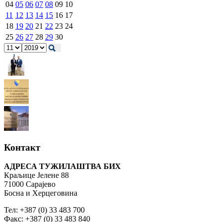
04
05
06
07
08
09
10
11
12
13
14
15
16
17
18
19
20
21
22
23
24
25
26
27
28
29
30
Контакт
АДРЕСА ТУЖИЛАШТВА БИХ
Краљице Јелене 88
71000 Сарајево
Босна и Херцеговина
Тел: +387 (0) 33 483 700
Факс: +387 (0) 33 483 840