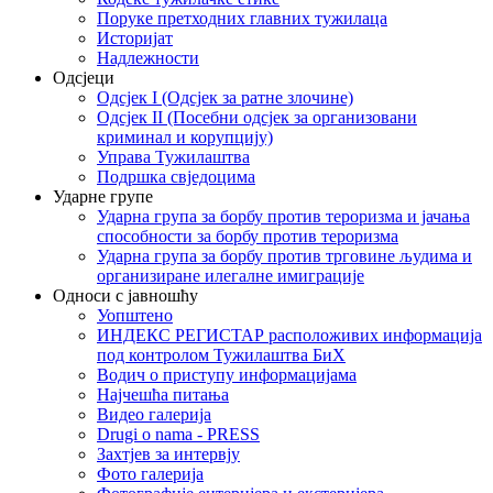
Поруке претходних главних тужилаца
Историјат
Надлежности
Одсјеци
Одсјек I (Одсјек за ратне злочине)
Одсјек II (Посебни одсјек за организовани
криминал и корупцију)
Управа Тужилаштва
Подршка свједоцима
Ударне групе
Ударна група за борбу против тероризма и јачања
способности за борбу против тероризма
Ударна група за борбу против трговине људима и
организиране илегалне имиграције
Односи с јавношћу
Уопштено
ИНДЕКС РЕГИСТАР расположивих информација
под контролом Тужилаштва БиХ
Водич о приступу информацијама
Најчешћа питања
Видео галерија
Drugi o nama - PRESS
Захтјев за интервју
Фото галерија