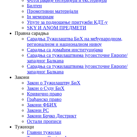
Фотографије ентеријера и екстеријера
Билтен
Промотивни материјали
Iн мемориам
Упуте за подношење притужби КДТ-у
SKY И ANOM ПРЕДМЕТИ
Правна сарадња
Сарадња Тужилаштва БиХ на међународном,
регионалном и националном нивоу
Сарадња са домаћим институцијама
Сарадња са тужилаштвима југоисточне Европе/
западног Балкана
Сарадња са тужилаштвима југоисточне Европе/
западног Балкана
Закони
Закон о Тужилаштву БиХ
Закон о Суду БиХ
Кривично право
Грађанско право
Закони ФБИХ
Закони РС
Закони Брчко Дистрикт
Остали прописи
Тужиоци
Главни тужилац