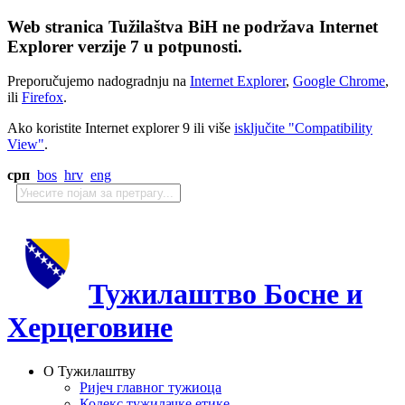
Web stranica Tužilaštva BiH ne podržava Internet
Explorer verzije 7 u potpunosti.
Preporučujemo nadogradnju na
Internet Explorer
,
Google Chrome
,
ili
Firefox
.
Ako koristite Internet explorer 9 ili više
isključite "Compatibility
View"
.
срп
bos
hrv
eng
Тужилаштво Босне и
Херцеговине
О Тужилаштву
Ријеч главног тужиоца
Кодекс тужилачке етике