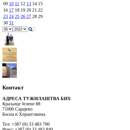
09
10
11
12
13
14
15
16
17
18
19
20
21
22
23
24
25
26
27
28
29
30
31
Контакт
АДРЕСА ТУЖИЛАШТВА БИХ
Краљице Јелене 88
71000 Сарајево
Босна и Херцеговина
Тел: +387 (0) 33 483 700
Факс: +387 (0) 33 483 840