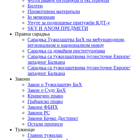
Фотографије ентеријера и екстеријера
Билтен
Промотивни материјали
Iн мемориам
Упуте за подношење притужби КДТ-у
SKY И ANOM ПРЕДМЕТИ
Правна сарадња
Сарадња Тужилаштва БиХ на међународном,
регионалном и националном нивоу
Сарадња са домаћим институцијама
Сарадња са тужилаштвима југоисточне Европе/
западног Балкана
Сарадња са тужилаштвима југоисточне Европе/
западног Балкана
Закони
Закон о Тужилаштву БиХ
Закон о Суду БиХ
Кривично право
Грађанско право
Закони ФБИХ
Закони РС
Закони Брчко Дистрикт
Остали прописи
Тужиоци
Главни тужилац