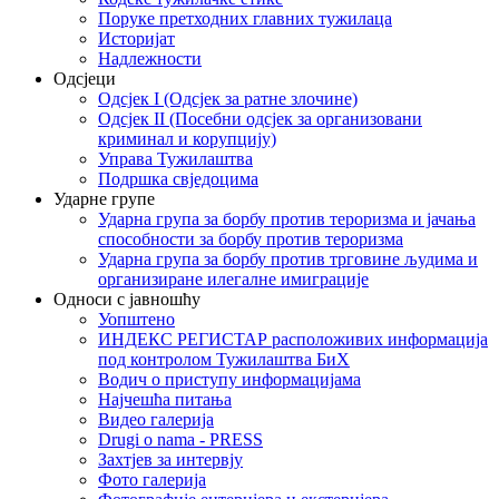
Поруке претходних главних тужилаца
Историјат
Надлежности
Одсјеци
Одсјек I (Одсјек за ратне злочине)
Одсјек II (Посебни одсјек за организовани
криминал и корупцију)
Управа Тужилаштва
Подршка свједоцима
Ударне групе
Ударна група за борбу против тероризма и јачања
способности за борбу против тероризма
Ударна група за борбу против трговине људима и
организиране илегалне имиграције
Односи с јавношћу
Уопштено
ИНДЕКС РЕГИСТАР расположивих информација
под контролом Тужилаштва БиХ
Водич о приступу информацијама
Најчешћа питања
Видео галерија
Drugi o nama - PRESS
Захтјев за интервју
Фото галерија