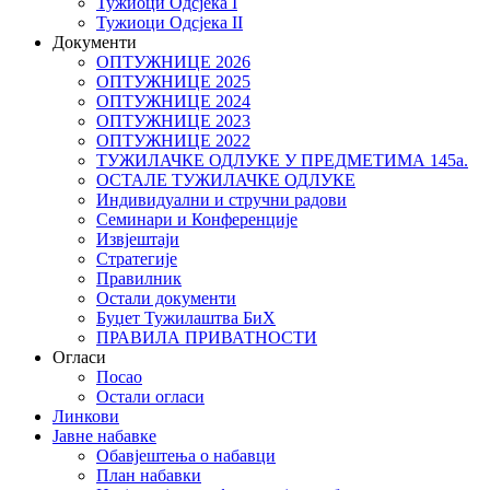
Тужиоци Oдсјекa I
Тужиоци Oдсјекa II
Документи
ОПТУЖНИЦЕ 2026
ОПТУЖНИЦЕ 2025
ОПТУЖНИЦЕ 2024
ОПТУЖНИЦЕ 2023
ОПТУЖНИЦЕ 2022
ТУЖИЛАЧКЕ ОДЛУКЕ У ПРЕДМЕТИМА 145а.
ОСТАЛЕ ТУЖИЛАЧКЕ ОДЛУКЕ
Индивидуални и стручни радови
Семинари и Конференције
Извјештаји
Стратегије
Правилник
Остали документи
Буџет Тужилаштва БиХ
ПРАВИЛА ПРИВАТНОСТИ
Огласи
Посао
Остали огласи
Линкови
Јавне набавке
Обавјештења о набавци
План набавки