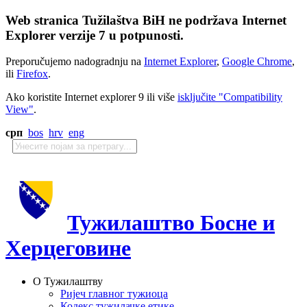
Web stranica Tužilaštva BiH ne podržava Internet
Explorer verzije 7 u potpunosti.
Preporučujemo nadogradnju na
Internet Explorer
,
Google Chrome
,
ili
Firefox
.
Ako koristite Internet explorer 9 ili više
isključite "Compatibility
View"
.
срп
bos
hrv
eng
Тужилаштво Босне и
Херцеговине
О Тужилаштву
Ријеч главног тужиоца
Кодекс тужилачке етике