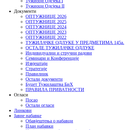
Тужиоци Oдсјекa I
Тужиоци Oдсјекa II
Документи
ОПТУЖНИЦЕ 2026
ОПТУЖНИЦЕ 2025
ОПТУЖНИЦЕ 2024
ОПТУЖНИЦЕ 2023
ОПТУЖНИЦЕ 2022
ТУЖИЛАЧКЕ ОДЛУКЕ У ПРЕДМЕТИМА 145а.
ОСТАЛЕ ТУЖИЛАЧКЕ ОДЛУКЕ
Индивидуални и стручни радови
Семинари и Конференције
Извјештаји
Стратегије
Правилник
Остали документи
Буџет Тужилаштва БиХ
ПРАВИЛА ПРИВАТНОСТИ
Огласи
Посао
Остали огласи
Линкови
Јавне набавке
Обавјештења о набавци
План набавки