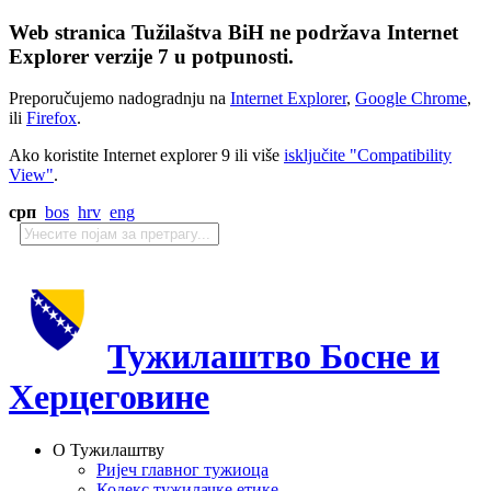
Web stranica Tužilaštva BiH ne podržava Internet
Explorer verzije 7 u potpunosti.
Preporučujemo nadogradnju na
Internet Explorer
,
Google Chrome
,
ili
Firefox
.
Ako koristite Internet explorer 9 ili više
isključite "Compatibility
View"
.
срп
bos
hrv
eng
Тужилаштво Босне и
Херцеговине
О Тужилаштву
Ријеч главног тужиоца
Кодекс тужилачке етике