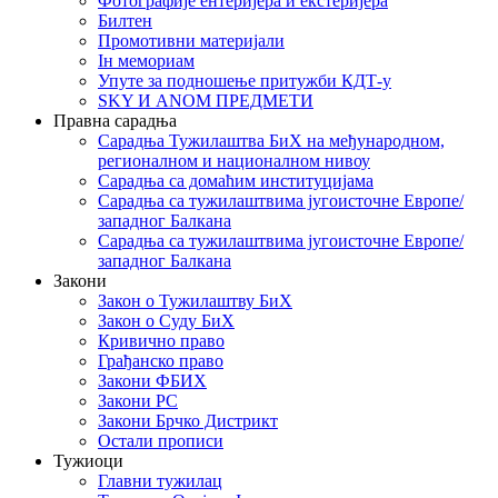
Фотографије ентеријера и екстеријера
Билтен
Промотивни материјали
Iн мемориам
Упуте за подношење притужби КДТ-у
SKY И ANOM ПРЕДМЕТИ
Правна сарадња
Сарадња Тужилаштва БиХ на међународном,
регионалном и националном нивоу
Сарадња са домаћим институцијама
Сарадња са тужилаштвима југоисточне Европе/
западног Балкана
Сарадња са тужилаштвима југоисточне Европе/
западног Балкана
Закони
Закон о Тужилаштву БиХ
Закон о Суду БиХ
Кривично право
Грађанско право
Закони ФБИХ
Закони РС
Закони Брчко Дистрикт
Остали прописи
Тужиоци
Главни тужилац