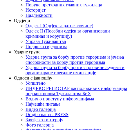
Поруке претходних главних тужилаца
Историјат
Надлежности
Одсјеци
Одсјек I (Одсјек за ратне злочине)
Одсјек II (Посебни одсјек за организовани
криминал и корупцију)
Управа Тужилаштва
Подршка свједоцима
Ударне групе
Ударна група за борбу против тероризма и јачања
способности за борбу против тероризма
Ударна група за борбу против трговине људима и
организиране илегалне имиграције
Односи с јавношћу
Уопштено
ИНДЕКС РЕГИСТАР расположивих информација
под контролом Тужилаштва БиХ
Водич о приступу информацијама
Најчешћа питања
Видео галерија
Drugi o nama - PRESS
Захтјев за интервју
Фото галерија