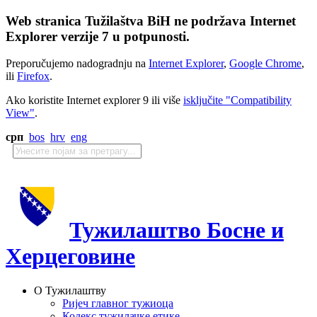
Web stranica Tužilaštva BiH ne podržava Internet
Explorer verzije 7 u potpunosti.
Preporučujemo nadogradnju na
Internet Explorer
,
Google Chrome
,
ili
Firefox
.
Ako koristite Internet explorer 9 ili više
isključite "Compatibility
View"
.
срп
bos
hrv
eng
Тужилаштво Босне и
Херцеговине
О Тужилаштву
Ријеч главног тужиоца
Кодекс тужилачке етике