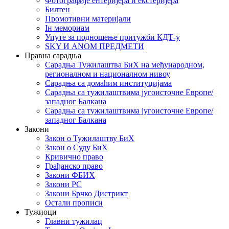
Фотографије ентеријера и екстеријера
Билтен
Промотивни материјали
Iн мемориам
Упуте за подношење притужби КДТ-у
SKY И ANOM ПРЕДМЕТИ
Правна сарадња
Сарадња Тужилаштва БиХ на међународном,
регионалном и националном нивоу
Сарадња са домаћим институцијама
Сарадња са тужилаштвима југоисточне Европе/
западног Балкана
Сарадња са тужилаштвима југоисточне Европе/
западног Балкана
Закони
Закон о Тужилаштву БиХ
Закон о Суду БиХ
Кривично право
Грађанско право
Закони ФБИХ
Закони РС
Закони Брчко Дистрикт
Остали прописи
Тужиоци
Главни тужилац