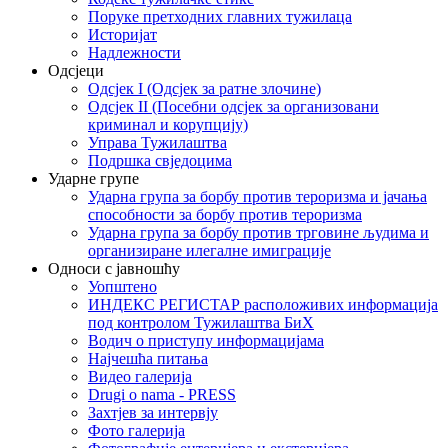
Поруке претходних главних тужилаца
Историјат
Надлежности
Одсјеци
Одсјек I (Одсјек за ратне злочине)
Одсјек II (Посебни одсјек за организовани
криминал и корупцију)
Управа Тужилаштва
Подршка свједоцима
Ударне групе
Ударна група за борбу против тероризма и јачања
способности за борбу против тероризма
Ударна група за борбу против трговине људима и
организиране илегалне имиграције
Односи с јавношћу
Уопштено
ИНДЕКС РЕГИСТАР расположивих информација
под контролом Тужилаштва БиХ
Водич о приступу информацијама
Најчешћа питања
Видео галерија
Drugi o nama - PRESS
Захтјев за интервју
Фото галерија