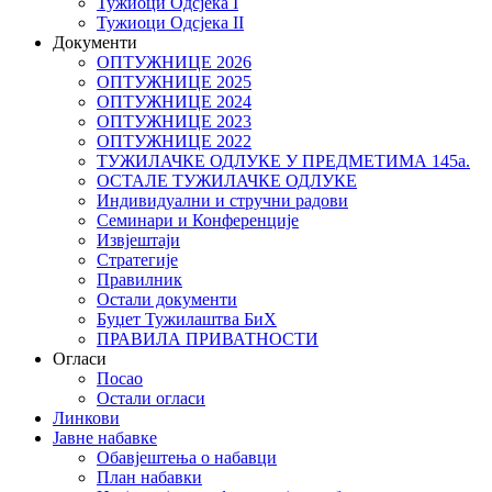
Тужиоци Oдсјекa I
Тужиоци Oдсјекa II
Документи
ОПТУЖНИЦЕ 2026
ОПТУЖНИЦЕ 2025
ОПТУЖНИЦЕ 2024
ОПТУЖНИЦЕ 2023
ОПТУЖНИЦЕ 2022
ТУЖИЛАЧКЕ ОДЛУКЕ У ПРЕДМЕТИМА 145а.
ОСТАЛЕ ТУЖИЛАЧКЕ ОДЛУКЕ
Индивидуални и стручни радови
Семинари и Конференције
Извјештаји
Стратегије
Правилник
Остали документи
Буџет Тужилаштва БиХ
ПРАВИЛА ПРИВАТНОСТИ
Огласи
Посао
Остали огласи
Линкови
Јавне набавке
Обавјештења о набавци
План набавки