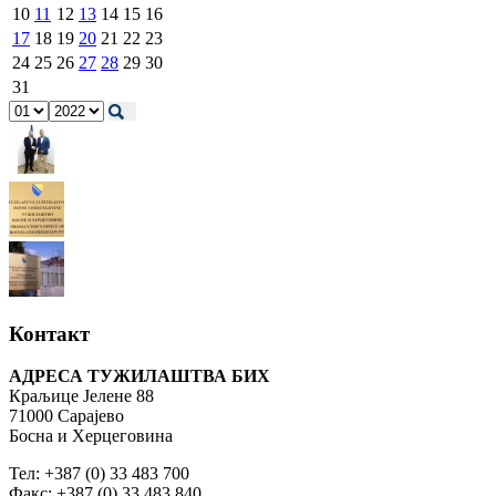
10
11
12
13
14
15
16
17
18
19
20
21
22
23
24
25
26
27
28
29
30
31
Контакт
АДРЕСА ТУЖИЛАШТВА БИХ
Краљице Јелене 88
71000 Сарајево
Босна и Херцеговина
Тел: +387 (0) 33 483 700
Факс: +387 (0) 33 483 840