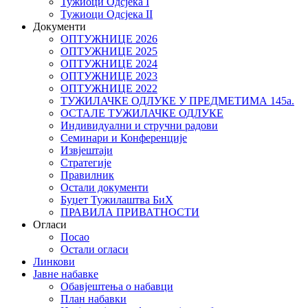
Тужиоци Oдсјекa I
Тужиоци Oдсјекa II
Документи
ОПТУЖНИЦЕ 2026
ОПТУЖНИЦЕ 2025
ОПТУЖНИЦЕ 2024
ОПТУЖНИЦЕ 2023
ОПТУЖНИЦЕ 2022
ТУЖИЛАЧКЕ ОДЛУКЕ У ПРЕДМЕТИМА 145а.
ОСТАЛЕ ТУЖИЛАЧКЕ ОДЛУКЕ
Индивидуални и стручни радови
Семинари и Конференције
Извјештаји
Стратегије
Правилник
Остали документи
Буџет Тужилаштва БиХ
ПРАВИЛА ПРИВАТНОСТИ
Огласи
Посао
Остали огласи
Линкови
Јавне набавке
Обавјештења о набавци
План набавки