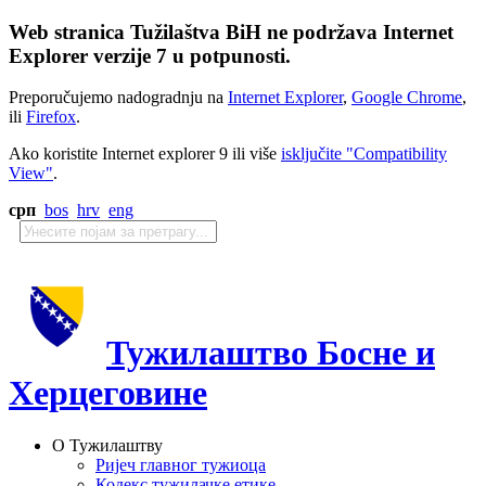
Web stranica Tužilaštva BiH ne podržava Internet
Explorer verzije 7 u potpunosti.
Preporučujemo nadogradnju na
Internet Explorer
,
Google Chrome
,
ili
Firefox
.
Ako koristite Internet explorer 9 ili više
isključite "Compatibility
View"
.
срп
bos
hrv
eng
Тужилаштво Босне и
Херцеговине
О Тужилаштву
Ријеч главног тужиоца
Кодекс тужилачке етике