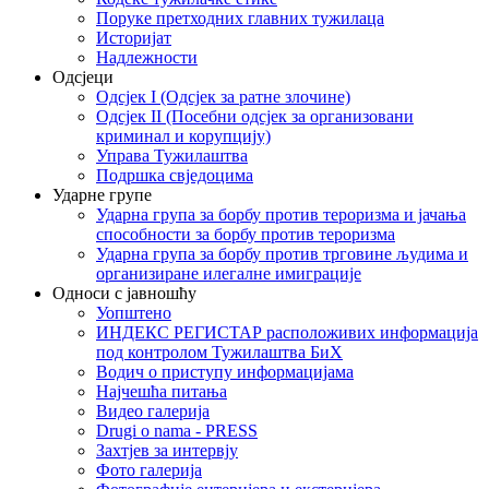
Поруке претходних главних тужилаца
Историјат
Надлежности
Одсјеци
Одсјек I (Одсјек за ратне злочине)
Одсјек II (Посебни одсјек за организовани
криминал и корупцију)
Управа Тужилаштва
Подршка свједоцима
Ударне групе
Ударна група за борбу против тероризма и јачања
способности за борбу против тероризма
Ударна група за борбу против трговине људима и
организиране илегалне имиграције
Односи с јавношћу
Уопштено
ИНДЕКС РЕГИСТАР расположивих информација
под контролом Тужилаштва БиХ
Водич о приступу информацијама
Најчешћа питања
Видео галерија
Drugi o nama - PRESS
Захтјев за интервју
Фото галерија