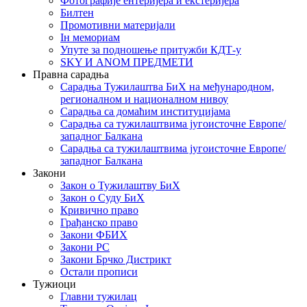
Фотографије ентеријера и екстеријера
Билтен
Промотивни материјали
Iн мемориам
Упуте за подношење притужби КДТ-у
SKY И ANOM ПРЕДМЕТИ
Правна сарадња
Сарадња Тужилаштва БиХ на међународном,
регионалном и националном нивоу
Сарадња са домаћим институцијама
Сарадња са тужилаштвима југоисточне Европе/
западног Балкана
Сарадња са тужилаштвима југоисточне Европе/
западног Балкана
Закони
Закон о Тужилаштву БиХ
Закон о Суду БиХ
Кривично право
Грађанско право
Закони ФБИХ
Закони РС
Закони Брчко Дистрикт
Остали прописи
Тужиоци
Главни тужилац