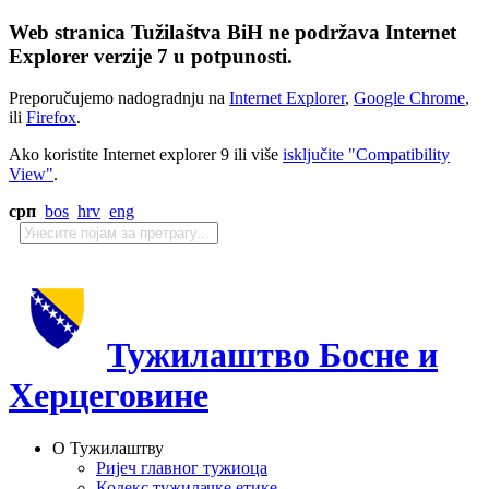
Web stranica Tužilaštva BiH ne podržava Internet
Explorer verzije 7 u potpunosti.
Preporučujemo nadogradnju na
Internet Explorer
,
Google Chrome
,
ili
Firefox
.
Ako koristite Internet explorer 9 ili više
isključite "Compatibility
View"
.
срп
bos
hrv
eng
Тужилаштво Босне и
Херцеговине
О Тужилаштву
Ријеч главног тужиоца
Кодекс тужилачке етике