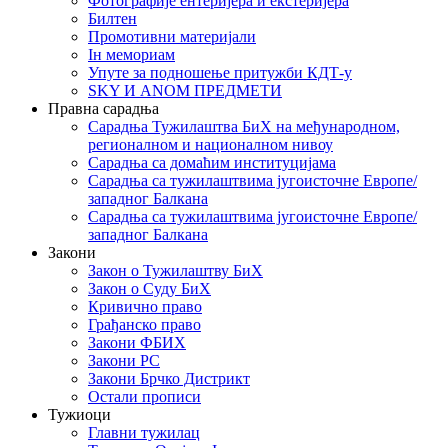
Фотографије ентеријера и екстеријера
Билтен
Промотивни материјали
Iн мемориам
Упуте за подношење притужби КДТ-у
SKY И ANOM ПРЕДМЕТИ
Правна сарадња
Сарадња Тужилаштва БиХ на међународном,
регионалном и националном нивоу
Сарадња са домаћим институцијама
Сарадња са тужилаштвима југоисточне Европе/
западног Балкана
Сарадња са тужилаштвима југоисточне Европе/
западног Балкана
Закони
Закон о Тужилаштву БиХ
Закон о Суду БиХ
Кривично право
Грађанско право
Закони ФБИХ
Закони РС
Закони Брчко Дистрикт
Остали прописи
Тужиоци
Главни тужилац