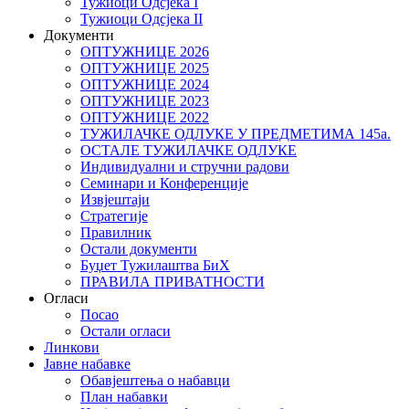
Тужиоци Oдсјекa I
Тужиоци Oдсјекa II
Документи
ОПТУЖНИЦЕ 2026
ОПТУЖНИЦЕ 2025
ОПТУЖНИЦЕ 2024
ОПТУЖНИЦЕ 2023
ОПТУЖНИЦЕ 2022
ТУЖИЛАЧКЕ ОДЛУКЕ У ПРЕДМЕТИМА 145а.
ОСТАЛЕ ТУЖИЛАЧКЕ ОДЛУКЕ
Индивидуални и стручни радови
Семинари и Конференције
Извјештаји
Стратегије
Правилник
Остали документи
Буџет Тужилаштва БиХ
ПРАВИЛА ПРИВАТНОСТИ
Огласи
Посао
Остали огласи
Линкови
Јавне набавке
Обавјештења о набавци
План набавки