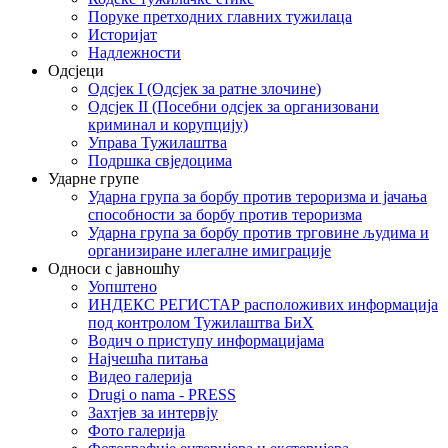
Поруке претходних главних тужилаца
Историјат
Надлежности
Одсјеци
Одсјек I (Одсјек за ратне злочине)
Одсјек II (Посебни одсјек за организовани
криминал и корупцију)
Управа Тужилаштва
Подршка свједоцима
Ударне групе
Ударна група за борбу против тероризма и јачања
способности за борбу против тероризма
Ударна група за борбу против трговине људима и
организиране илегалне имиграције
Односи с јавношћу
Уопштено
ИНДЕКС РЕГИСТАР расположивих информација
под контролом Тужилаштва БиХ
Водич о приступу информацијама
Најчешћа питања
Видео галерија
Drugi o nama - PRESS
Захтјев за интервју
Фото галерија