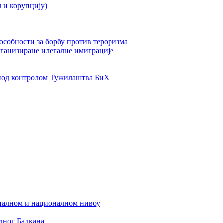
л и корупцију)
пособности за борбу против тероризма
рганизиране илегалне имиграције
од контролом Тужилаштва БиХ
налном и националном нивоу
дног Балкана