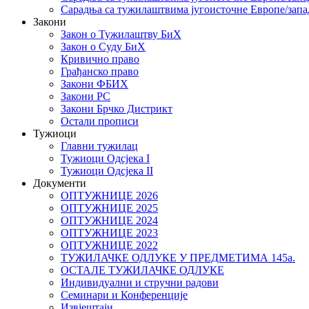
Сарадња са тужилаштвима југоисточне Европе/запа
Закони
Закон о Тужилаштву БиХ
Закон о Суду БиХ
Кривично право
Грађанско право
Закони ФБИХ
Закони РС
Закони Брчко Дистрикт
Остали прописи
Тужиоци
Главни тужилац
Тужиоци Oдсјекa I
Тужиоци Oдсјекa II
Документи
ОПТУЖНИЦЕ 2026
ОПТУЖНИЦЕ 2025
ОПТУЖНИЦЕ 2024
ОПТУЖНИЦЕ 2023
ОПТУЖНИЦЕ 2022
ТУЖИЛАЧКЕ ОДЛУКЕ У ПРЕДМЕТИМА 145а.
ОСТАЛЕ ТУЖИЛАЧКЕ ОДЛУКЕ
Индивидуални и стручни радови
Семинари и Конференције
Извјештаји