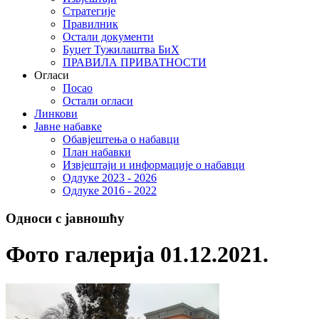
Стратегије
Правилник
Остали документи
Буџет Тужилаштва БиХ
ПРАВИЛА ПРИВАТНОСТИ
Огласи
Посао
Остали огласи
Линкови
Јавне набавке
Обавјештења о набавци
План набавки
Извјештаји и информације о набавци
Одлуке 2023 - 2026
Одлуке 2016 - 2022
Односи с јавношћу
Фото галерија 01.12.2021.