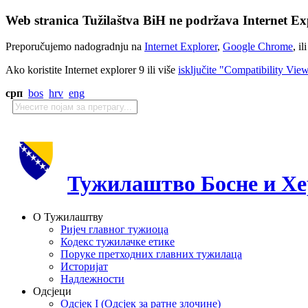
Web stranica Tužilaštva BiH ne podržava Internet Exp
Preporučujemo nadogradnju na
Internet Explorer
,
Google Chrome
, il
Ako koristite Internet explorer 9 ili više
isključite "Compatibility Vie
срп
bos
hrv
eng
Тужилаштво Босне и Хе
О Тужилаштву
Ријеч главног тужиоца
Кодекс тужилачке етике
Поруке претходних главних тужилаца
Историјат
Надлежности
Одсјеци
Одсјек I (Одсјек за ратне злочине)