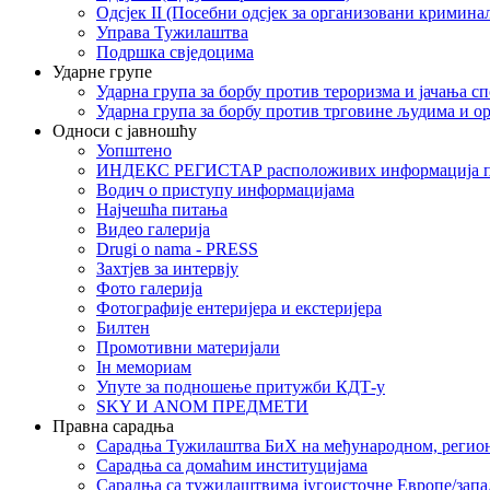
Одсјек II (Посебни одсјек за организовани кримина
Управа Тужилаштва
Подршка свједоцима
Ударне групе
Ударна група за борбу против тероризма и јачања с
Ударна група за борбу против трговине људима и о
Односи с јавношћу
Уопштено
ИНДЕКС РЕГИСТАР расположивих информација п
Водич о приступу информацијама
Најчешћа питања
Видео галерија
Drugi o nama - PRESS
Захтјев за интервју
Фото галерија
Фотографије ентеријера и екстеријера
Билтен
Промотивни материјали
Iн мемориам
Упуте за подношење притужби КДТ-у
SKY И ANOM ПРЕДМЕТИ
Правна сарадња
Сарадња Тужилаштва БиХ на међународном, регио
Сарадња са домаћим институцијама
Сарадња са тужилаштвима југоисточне Европе/запа