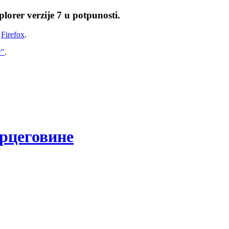
lorer verzije 7 u potpunosti.
i
Firefox
.
w"
.
рцеговине