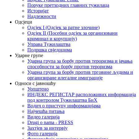
Поруке претходних главних тужилаца
Историјат
Надлежности
Одсјеци
Одсјек I (Одсјек за ратне злочине)
Одсјек II (Посебни одсјек за организовани
криминал и корупцију)
Управа Тужилаштва
Подршка свједоцима
Ударне групе
Ударна група за борбу против тероризма и јачања
способности за борбу против тероризма
Ударна група за борбу против трговине људима и
организиране илегалне имиграције
Односи с јавношћу
Уопштено
ИНДЕКС РЕГИСТАР расположивих информација
под контролом Тужилаштва БиХ
Водич о приступу информацијама
Најчешћа питања
Видео галерија
Drugi o nama - PRESS
Захтјев за интервју
Фото галерија