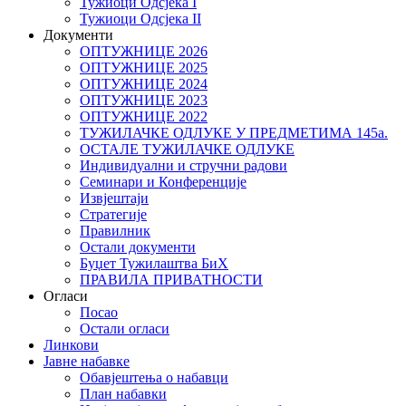
Тужиоци Oдсјекa I
Тужиоци Oдсјекa II
Документи
ОПТУЖНИЦЕ 2026
ОПТУЖНИЦЕ 2025
ОПТУЖНИЦЕ 2024
ОПТУЖНИЦЕ 2023
ОПТУЖНИЦЕ 2022
ТУЖИЛАЧКЕ ОДЛУКЕ У ПРЕДМЕТИМА 145а.
ОСТАЛЕ ТУЖИЛАЧКЕ ОДЛУКЕ
Индивидуални и стручни радови
Семинари и Конференције
Извјештаји
Стратегије
Правилник
Остали документи
Буџет Тужилаштва БиХ
ПРАВИЛА ПРИВАТНОСТИ
Огласи
Посао
Остали огласи
Линкови
Јавне набавке
Обавјештења о набавци
План набавки