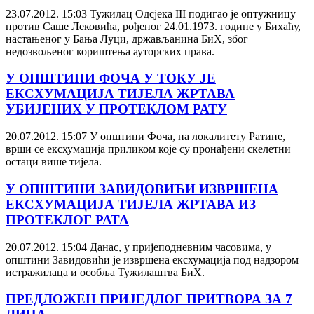
23.07.2012. 15:03
Тужилац Одсјека III подигао је оптужницу
против Саше Лековића, рођеног 24.01.1973. године у Бихаћу,
настањеног у Бања Луци, држављанина БиХ, због
недозвољеног кориштења ауторских права.
У ОПШТИНИ ФОЧА У ТОКУ ЈЕ
ЕКСХУМАЦИЈА ТИЈЕЛА ЖРТАВА
УБИЈЕНИХ У ПРОТЕКЛОМ РАТУ
20.07.2012. 15:07
У општини Фоча, на локалитету Ратине,
врши се ексхумација приликом које су пронађени скелетни
остаци више тијела.
У ОПШТИНИ ЗАВИДОВИЋИ ИЗВРШЕНА
ЕКСХУМАЦИЈА ТИЈЕЛА ЖРТАВА ИЗ
ПРОТЕКЛОГ РАТА
20.07.2012. 15:04
Данас, у пријеподневним часовима, у
општини Завидовићи је извршена ексхумација под надзором
истражилаца и особља Тужилаштва БиХ.
ПРЕДЛОЖЕН ПРИЈЕДЛОГ ПРИТВОРА ЗА 7