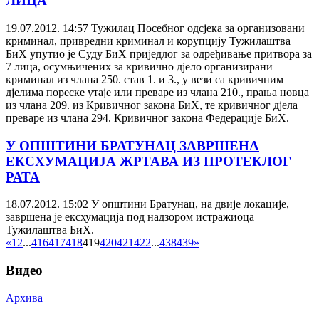
ЛИЦА
19.07.2012. 14:57
Тужилац Посебног одсјека за организовани
криминал, привредни криминал и корупцију Тужилаштва
БиХ упутио је Суду БиХ приједлог за одређивање притвора за
7 лица, осумњичених за кривично дјело организирани
криминал из члана 250. став 1. и 3., у вези са кривичним
дјелима пореске утаје или преваре из члана 210., прања новца
из члана 209. из Кривичног закона БиХ, те кривичног дјела
преваре из члана 294. Кривичног закона Федерације БиХ.
У ОПШТИНИ БРАТУНАЦ ЗАВРШЕНА
ЕКСХУМАЦИЈА ЖРТАВА ИЗ ПРОТЕКЛОГ
РАТА
18.07.2012. 15:02
У општини Братунац, на двије локације,
завршена је ексхумација под надзором истражиоца
Тужилаштва БиХ.
«
1
2
...
416
417
418
419
420
421
422
...
438
439
»
Видео
Архива