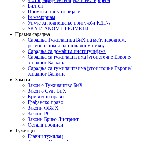
Фотографије ентеријера и екстеријера
Билтен
Промотивни материјали
Iн мемориам
Упуте за подношење притужби КДТ-у
SKY И ANOM ПРЕДМЕТИ
Правна сарадња
Сарадња Тужилаштва БиХ на међународном,
регионалном и националном нивоу
Сарадња са домаћим институцијама
Сарадња са тужилаштвима југоисточне Европе/
западног Балкана
Сарадња са тужилаштвима југоисточне Европе/
западног Балкана
Закони
Закон о Тужилаштву БиХ
Закон о Суду БиХ
Кривично право
Грађанско право
Закони ФБИХ
Закони РС
Закони Брчко Дистрикт
Остали прописи
Тужиоци
Главни тужилац