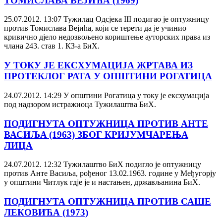
ТОМИСЛАВА ВЕЈИЋА (1969)
25.07.2012. 13:07
Тужилац Одсјека III подигао је оптужницу
против Томислава Вејића, који се терети да је учинио
кривично дјело недозвољено кориштење ауторских права из
члана 243. став 1. КЗ-а БиХ.
У ТОКУ ЈЕ ЕКСХУМАЦИЈА ЖРТАВА ИЗ
ПРОТЕКЛОГ РАТА У ОПШТИНИ РОГАТИЦА
24.07.2012. 14:29
У општини Рогатица у току je ексхумација
под надзором истражиоца Тужилаштва БиХ.
ПОДИГНУТА ОПТУЖНИЦА ПРОТИВ АНТЕ
ВАСИЉA (1963) ЗБОГ КРИЈУМЧАРЕЊА
ЛИЦА
24.07.2012. 12:32
Тужилаштво БиХ подигло је оптужницу
против Анте Васиљa, рођеног 13.02.1963. године у Међугорју
у општини Читлук гдје је и настањен, држављанина БиХ.
ПОДИГНУТА ОПТУЖНИЦА ПРОТИВ САШЕ
ЛЕКОВИЋА (1973)