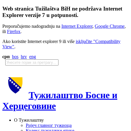
Web stranica Tužilaštva BiH ne podržava Internet
Explorer verzije 7 u potpunosti.
Preporučujemo nadogradnju na
Internet Explorer
,
Google Chrome
,
ili
Firefox
.
Ako koristite Internet explorer 9 ili više
isključite "Compatibility
View"
.
срп
bos
hrv
eng
Тужилаштво Босне и
Херцеговине
О Тужилаштву
Ријеч главног тужиоца
Кодекс тужилачке етике