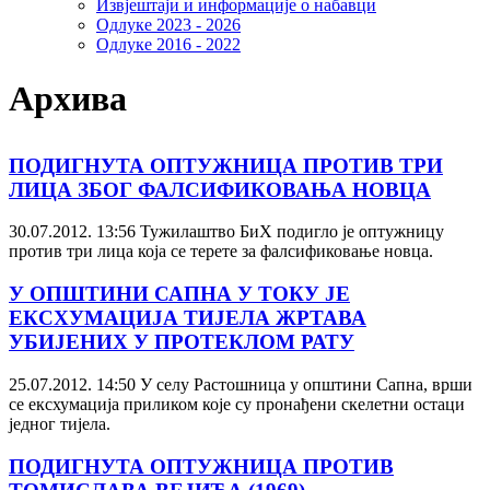
Извјештаји и информације о набавци
Одлуке 2023 - 2026
Одлуке 2016 - 2022
Архива
ПОДИГНУТА ОПТУЖНИЦА ПРОТИВ ТРИ
ЛИЦА ЗБОГ ФАЛСИФИКОВАЊА НОВЦА
30.07.2012. 13:56
Тужилаштво БиХ подигло је оптужницу
против три лица која се терете за фалсификовање новца.
У ОПШТИНИ САПНА У ТОКУ ЈЕ
ЕКСХУМАЦИЈА ТИЈЕЛА ЖРТАВА
УБИЈЕНИХ У ПРОТЕКЛОМ РАТУ
25.07.2012. 14:50
У селу Растошница у општини Сапна, врши
се ексхумација приликом које су пронађени скелетни остаци
једног тијела.
ПОДИГНУТА ОПТУЖНИЦА ПРОТИВ