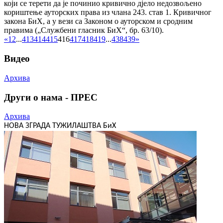
који се терети да је починио кривично дјело недозвољено
кориштење ауторских права из члана 243. став 1. Кривичног
закона БиХ, а у вези са Законом о ауторском и сродним
правима („Службени гласник БиХ“, бр. 63/10).
«
1
2
...
413
414
415
416
417
418
419
...
438
439
»
Видео
Архива
Други о нама - ПРЕС
Архива
НОВА ЗГРАДА ТУЖИЛАШТВА БиХ