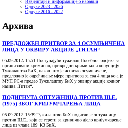
Извјештаји и информације о набавци
Одлуке 2023 - 2026
Одлуке 2016 - 2022
Архива
ПРЕДЛОЖЕН ПРИТВОР ЗА 4 ОСУМЊИЧЕНА
ЛИЦА У ОКВИРУ АКЦИЈЕ „ТИТАН“
05.09.2012. 15:51
Поступајући тужилац Посебног одсјека за
организовани криминал, привредни криминал и корупцију
Тужилаштва БиХ, након што је испитао осумњичене,
предложио је одређивање мјере притвора за сва 4 лица која је
МУП РС-а предао Тужилаштву БиХ у оквиру акције кодног
назива „Титан“.
ПОДИГНУТА ОПТУЖНИЦА ПРОТИВ Ш.Е.
(1975) ЗБОГ КРИЈУМЧАРЕЊА ЛИЦА
05.09.2012. 15:39
Тужилаштво БиХ подигло је оптужницу
против Ш.Е., који се терети за кривично дјело кријумчарење
лица из члана 189. КЗ БиХ.