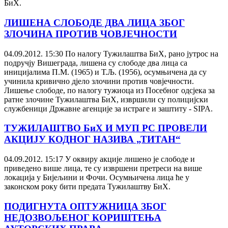
БиХ.
ЛИШЕНА СЛОБОДЕ ДВА ЛИЦА ЗБОГ
ЗЛОЧИНА ПРОТИВ ЧОВЈЕЧНОСТИ
04.09.2012. 15:30
По налогу Тужилаштва БиХ, рано јутрос на
подручју Вишеграда, лишена су слободе два лица са
иницијалима П.М. (1965) и Т.Љ. (1956), осумњичена да су
учинила кривично дјело злочини против човјечности.
Лишење слободе, по налогу тужиоца из Посебног одсјека за
ратне злочине Тужилаштва БиХ, извршили су полицијски
службеници Државне агенције за истраге и заштиту - SIPA.
ТУЖИЛАШТВО БиХ И МУП РС ПРОВЕЛИ
АКЦИЈУ КОДНОГ НАЗИВА „ТИТАН“
04.09.2012. 15:17
У оквиру акције лишено је слободе и
приведено више лица, те су извршени претреси на више
локација у Бијељини и Фочи. Осумњичена лица ће у
законском року бити предата Тужилаштву БиХ.
ПОДИГНУТА ОПТУЖНИЦА ЗБОГ
НЕДОЗВОЉЕНОГ КОРИШТЕЊА