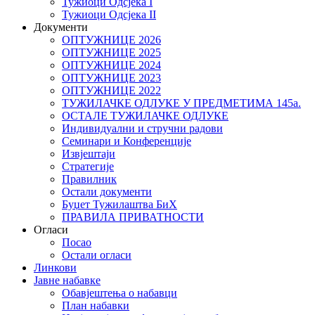
Тужиоци Oдсјекa I
Тужиоци Oдсјекa II
Документи
ОПТУЖНИЦЕ 2026
ОПТУЖНИЦЕ 2025
ОПТУЖНИЦЕ 2024
ОПТУЖНИЦЕ 2023
ОПТУЖНИЦЕ 2022
ТУЖИЛАЧКЕ ОДЛУКЕ У ПРЕДМЕТИМА 145а.
ОСТАЛЕ ТУЖИЛАЧКЕ ОДЛУКЕ
Индивидуални и стручни радови
Семинари и Конференције
Извјештаји
Стратегије
Правилник
Остали документи
Буџет Тужилаштва БиХ
ПРАВИЛА ПРИВАТНОСТИ
Огласи
Посао
Остали огласи
Линкови
Јавне набавке
Обавјештења о набавци
План набавки