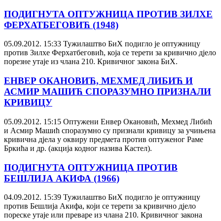
ПОДИГНУТА ОПТУЖНИЦА ПРОТИВ ЗИЛХЕ
ФЕРХАТБЕГОВИЋ (1948)
05.09.2012. 15:33
Тужилаштво БиХ подигло је оптужницу
против Зилхе Ферхатбеговић, која се терети за кривично дјело
порезне утаје из члана 210. Кривичног закона БиХ.
ЕНВЕР ОКАНОВИЋ, МЕХМЕД ЛИБИЋ И
АСМИР МАШИЋ СПОРАЗУМНО ПРИЗНАЛИ
КРИВИЦУ
05.09.2012. 15:15
Оптужени Енвер Окановић, Мехмед Либић
и Асмир Машић споразумно су признали кривицу за учињена
кривична дјела у оквиру предмета против оптуженог Раме
Бркића и др. (акција кодног назива Кастел).
ПОДИГНУТА ОПТУЖНИЦА ПРОТИВ
БЕШЛИЈА АКИФА (1966)
04.09.2012. 15:39
Тужилаштво БиХ подигло је оптужницу
против Бешлија Акифа, који се терети за кривично дјело
пореске утаје или преваре из члана 210. Кривичног закона