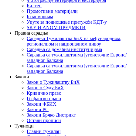
Фотографије ентеријера и екстеријера
Билтен
Промотивни материјали
Iн мемориам
Упуте за подношење притужби КДТ-у
SKY И ANOM ПРЕДМЕТИ
Правна сарадња
Сарадња Тужилаштва БиХ на међународном,
регионалном и националном нивоу
Сарадња са домаћим институцијама
Сарадња са тужилаштвима југоисточне Европе/
западног Балкана
Сарадња са тужилаштвима југоисточне Европе/
западног Балкана
Закони
Закон о Тужилаштву БиХ
Закон о Суду БиХ
Кривично право
Грађанско право
Закони ФБИХ
Закони РС
Закони Брчко Дистрикт
Остали прописи
Тужиоци
Главни тужилац