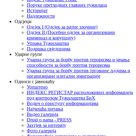
Поруке претходних главних тужилаца
Историјат
Надлежности
Одсјеци
Одсјек I (Одсјек за ратне злочине)
Одсјек II (Посебни одсјек за организовани
криминал и корупцију)
Управа Тужилаштва
Подршка свједоцима
Ударне групе
Ударна група за борбу против тероризма и јачања
способности за борбу против тероризма
Ударна група за борбу против трговине људима и
организиране илегалне имиграције
Односи с јавношћу
Уопштено
ИНДЕКС РЕГИСТАР расположивих информација
под контролом Тужилаштва БиХ
Водич о приступу информацијама
Најчешћа питања
Видео галерија
Drugi o nama - PRESS
Захтјев за интервју
Фото галерија