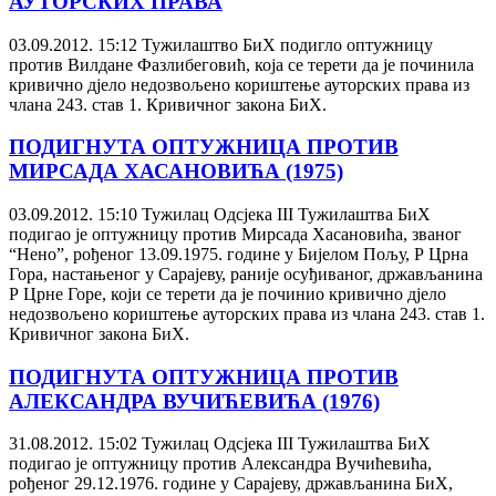
АУТОРСКИХ ПРАВА
03.09.2012. 15:12
Тужилаштво БиХ подигло оптужницу
против Вилдане Фазлибеговић, која се терети да је починила
кривично дјело недозвољено кориштење ауторских права из
члана 243. став 1. Кривичног закона БиХ.
ПОДИГНУТА ОПТУЖНИЦА ПРОТИВ
МИРСАДА ХАСАНОВИЋА (1975)
03.09.2012. 15:10
Тужилац Одсјека III Тужилаштва БиХ
подигао је оптужницу против Мирсада Хасановића, званог
“Нено”, рођеног 13.09.1975. године у Бијелом Пољу, Р Црна
Гора, настањеног у Сарајеву, раније осуђиваног, држављанина
Р Црне Горе, који се терети да је починио кривично дјело
недозвољено кориштење ауторских права из члана 243. став 1.
Кривичног закона БиХ.
ПОДИГНУТА ОПТУЖНИЦА ПРОТИВ
АЛЕКСАНДРА ВУЧИЋЕВИЋА (1976)
31.08.2012. 15:02
Тужилац Одсјека III Тужилаштва БиХ
подигао је оптужницу против Александра Вучићевића,
рођеног 29.12.1976. године у Сарајеву, држављанина БиХ,