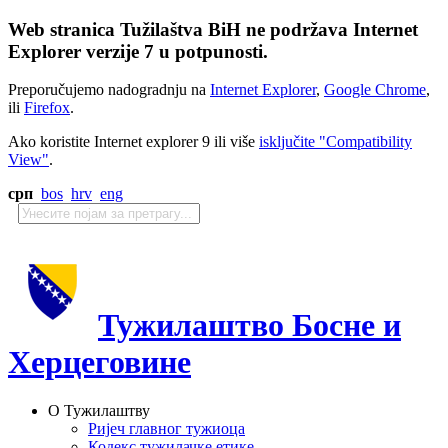
Web stranica Tužilaštva BiH ne podržava Internet
Explorer verzije 7 u potpunosti.
Preporučujemo nadogradnju na
Internet Explorer
,
Google Chrome
,
ili
Firefox
.
Ako koristite Internet explorer 9 ili više
isključite "Compatibility
View"
.
срп
bos
hrv
eng
Тужилаштво Босне и
Херцеговине
О Тужилаштву
Ријеч главног тужиоца
Кодекс тужилачке етике