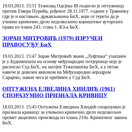
19.03.2013. 15:51
Тужилац Одсјека III подигао је оптужницу
против Емира Пурића, рођеног 28.11.1977. године у Травнику
гдје је и настањен, држављанина БиХ, који се терети да је
учинио кривично дјело недозвољено кориштење ауторских
права из члана 243. става 1. КЗ-а БиХ.
ЗОРАН МИТРОВИЋ (1979) ИЗРУЧЕН
ПРАВОСУЂУ БиХ
19.03.2013. 15:47
Зоран Митровић звани „Луфтика“ ухапшен
је у Будимпешти на основу међународне потјернице коју је
расписао Суд БиХ, на захтјев Тужилаштва БиХ, а у петак
навече је довезен авионом на Међународни аеродром
Сарајево, након чега је пребачен у Суд БиХ.
ОПТУЖЕНА ЕЛВЕДИНА ХИНДИЋ (1961)
СПОРАЗУМНО ПРИЗНАЛА КРИВИЦУ
18.03.2013. 15:45
Оптужена Елведина Хиндић споразумно је
признала кривицу за учињено кривично дјело недозвољен
промет акцизних производа из члана 210а. Кривичног закона
БиХ.