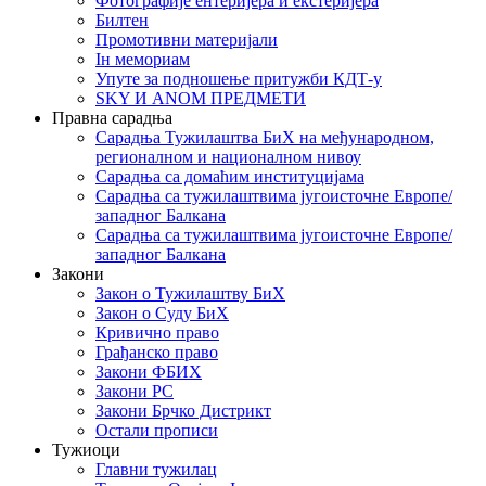
Фотографије ентеријера и екстеријера
Билтен
Промотивни материјали
Iн мемориам
Упуте за подношење притужби КДТ-у
SKY И ANOM ПРЕДМЕТИ
Правна сарадња
Сарадња Тужилаштва БиХ на међународном,
регионалном и националном нивоу
Сарадња са домаћим институцијама
Сарадња са тужилаштвима југоисточне Европе/
западног Балкана
Сарадња са тужилаштвима југоисточне Европе/
западног Балкана
Закони
Закон о Тужилаштву БиХ
Закон о Суду БиХ
Кривично право
Грађанско право
Закони ФБИХ
Закони РС
Закони Брчко Дистрикт
Остали прописи
Тужиоци
Главни тужилац