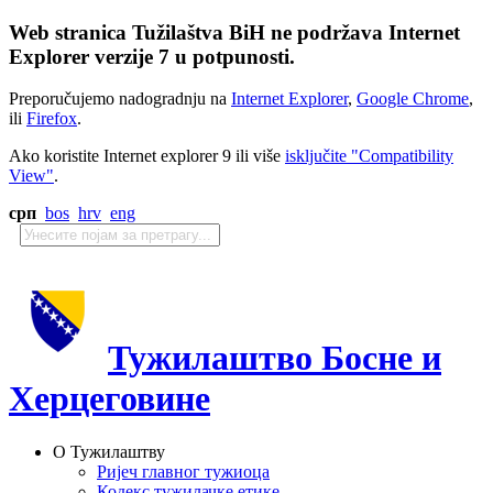
Web stranica Tužilaštva BiH ne podržava Internet
Explorer verzije 7 u potpunosti.
Preporučujemo nadogradnju na
Internet Explorer
,
Google Chrome
,
ili
Firefox
.
Ako koristite Internet explorer 9 ili više
isključite "Compatibility
View"
.
срп
bos
hrv
eng
Тужилаштво Босне и
Херцеговине
О Тужилаштву
Ријеч главног тужиоца
Кодекс тужилачке етике