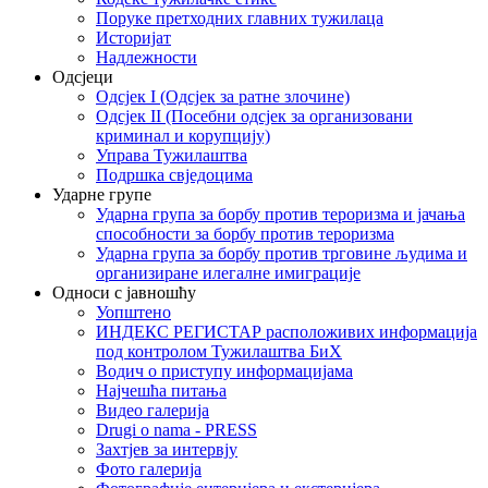
Поруке претходних главних тужилаца
Историјат
Надлежности
Одсјеци
Одсјек I (Одсјек за ратне злочине)
Одсјек II (Посебни одсјек за организовани
криминал и корупцију)
Управа Тужилаштва
Подршка свједоцима
Ударне групе
Ударна група за борбу против тероризма и јачања
способности за борбу против тероризма
Ударна група за борбу против трговине људима и
организиране илегалне имиграције
Односи с јавношћу
Уопштено
ИНДЕКС РЕГИСТАР расположивих информација
под контролом Тужилаштва БиХ
Водич о приступу информацијама
Најчешћа питања
Видео галерија
Drugi o nama - PRESS
Захтјев за интервју
Фото галерија