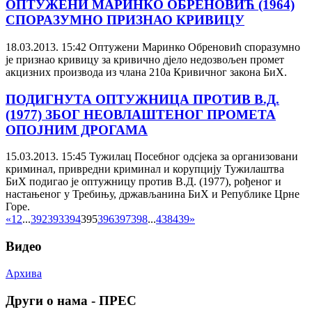
ОПТУЖЕНИ МАРИНКО ОБРЕНОВИЋ (1964)
СПОРАЗУМНО ПРИЗНАО КРИВИЦУ
18.03.2013. 15:42
Оптужени Маринко Обреновић споразумно
је признао кривицу за кривично дјело недозвољен промет
акцизних производа из члана 210а Кривичног закона БиХ.
ПОДИГНУТА ОПТУЖНИЦА ПРОТИВ В.Д.
(1977) ЗБОГ НЕОВЛАШТЕНОГ ПРОМЕТА
ОПОЈНИМ ДРОГАМА
15.03.2013. 15:45
Тужилац Посебног одсјека за организовани
криминал, привредни криминал и корупцију Тужилаштва
БиХ подигао је оптужницу против В.Д. (1977), рођеног и
настањеног у Требињу, држављанина БиХ и Републике Црне
Горе.
«
1
2
...
392
393
394
395
396
397
398
...
438
439
»
Видео
Архива
Други о нама - ПРЕС