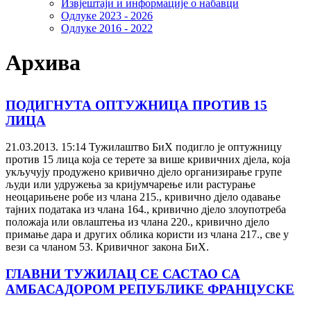
Извјештаји и информације о набавци
Одлуке 2023 - 2026
Одлуке 2016 - 2022
Архива
ПОДИГНУТА ОПТУЖНИЦА ПРОТИВ 15
ЛИЦА
21.03.2013. 15:14
Тужилаштво БиХ подигло је оптужницу
против 15 лица која се терете за више кривичних дјела, која
укључују продужено кривично дјело организирање групе
људи или удружења за кријумчарење или растурање
неоцарињене робе из члана 215., кривично дјело одавање
тајних података из члана 164., кривично дјело злоупотреба
положаја или овлаштења из члана 220., кривично дјело
примање дара и других облика користи из члана 217., све у
вези са чланом 53. Кривичног закона БиХ.
ГЛАВНИ ТУЖИЛАЦ СЕ САСТАО СА
АМБАСАДОРОМ РЕПУБЛИКЕ ФРАНЦУСКЕ