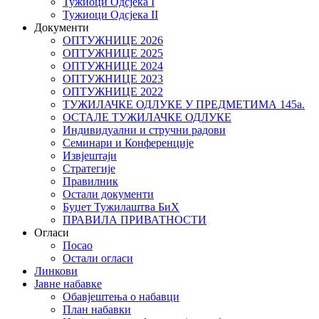
Тужиоци Oдсјекa I
Тужиоци Oдсјекa II
Документи
ОПТУЖНИЦЕ 2026
ОПТУЖНИЦЕ 2025
ОПТУЖНИЦЕ 2024
ОПТУЖНИЦЕ 2023
ОПТУЖНИЦЕ 2022
ТУЖИЛАЧКЕ ОДЛУКЕ У ПРЕДМЕТИМА 145а.
ОСТАЛЕ ТУЖИЛАЧКЕ ОДЛУКЕ
Индивидуални и стручни радови
Семинари и Конференције
Извјештаји
Стратегије
Правилник
Остали документи
Буџет Тужилаштва БиХ
ПРАВИЛА ПРИВАТНОСТИ
Огласи
Посао
Остали огласи
Линкови
Јавне набавке
Обавјештења о набавци
План набавки