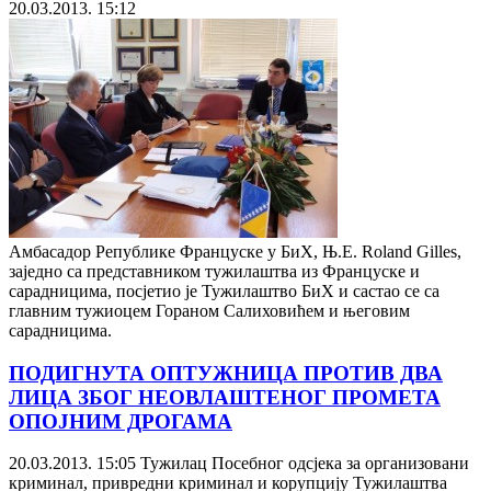
20.03.2013. 15:12
Амбасадор Републике Француске у БиХ, Њ.Е. Roland Gilles,
заједно са представником тужилаштва из Француске и
сарадницима, посјетио је Тужилаштво БиХ и састао се са
главним тужиоцем Гораном Салиховићем и његовим
сарадницима.
ПОДИГНУТА ОПТУЖНИЦА ПРОТИВ ДВА
ЛИЦА ЗБОГ НЕОВЛАШТЕНОГ ПРОМЕТА
ОПОЈНИМ ДРОГАМА
20.03.2013. 15:05
Тужилац Посебног одсјека за организовани
криминал, привредни криминал и корупцију Тужилаштва