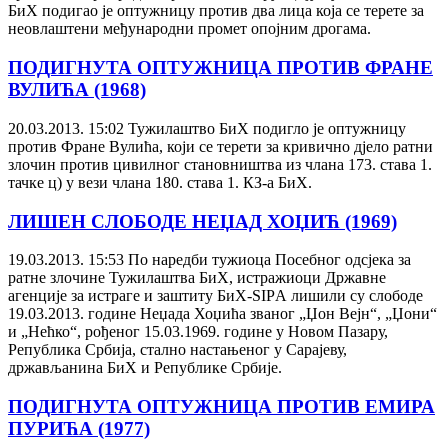
БиХ подигао је оптужницу против два лица која се терете за
неовлаштени међународни промет опојним дрогама.
ПОДИГНУТА ОПТУЖНИЦА ПРОТИВ ФРАНЕ
ВУЛИЋА (1968)
20.03.2013. 15:02
Тужилаштво БиХ подигло је оптужницу
против Фране Вулића, који се терети за кривично дјело ратни
злочин против цивилног становништва из члана 173. става 1.
тачке ц) у вези члана 180. става 1. КЗ-а БиХ.
ЛИШЕН СЛОБОДЕ НЕЏАД ХОЏИЋ (1969)
19.03.2013. 15:53
По наредби тужиоца Посебног одсјека за
ратне злочине Тужилаштва БиХ, истражиоци Државне
агенције за истраге и заштиту БиХ-SIPА лишили су слободе
19.03.2013. године Неџада Хоџића званог „Џон Вејн“, „Џони“
и „Нећко“, рођеног 15.03.1969. године у Новом Пазару,
Република Србија, стално настањеног у Сарајеву,
држављанина БиХ и Републике Србије.
ПОДИГНУТА ОПТУЖНИЦА ПРОТИВ ЕМИРА
ПУРИЋА (1977)