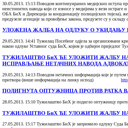
30.05.2013. 15:13
Поводом континуираних медијских иступа пр
неистинитих навода који се износе у медијима у вези истраге
ОБА БиХ и Дирекција за координацију полицијских тијела), желе
предузеле агенције за провођење закона, предузете су у склад
УЛОЖЕНА ЖАЛБА НА ОДЛУКУ О УКИДАЊУ П
29.05.2013. 14:41
Тужилац Посебног одјела за организовани кр
након одлуке Уставног суда БиХ, којим је одбијен приједлог 
ТУЖИЛАШТВО БиХ ЋЕ УЛОЖИТИ ЖАЛБУ НА
ИСПРАВЉАЊЕ НЕТАЧНИХ НАВОДА АДВОКАТ
29.05.2013. 14:13
Поводом нетачних информација које је путем
притвора (више информација на линку испод)
http
ПОДИГНУТА ОПТУЖНИЦА ПРОТИВ РАТКА В
28.05.2013. 15:10
Тужилаштво БиХ је подигло оптужницу против
ТУЖИЛАШТВО БиХ ЋЕ УЛОЖИТИ ЖАЛБУ НА
27.05.2013. 15:17
Тужилаштво БиХ је запримило одлуку Суда БиХ