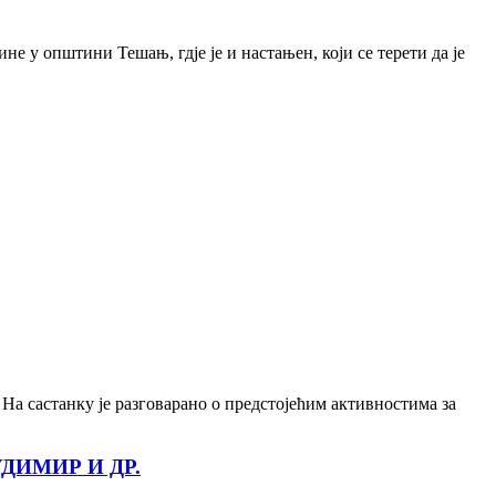
 у општини Тешањ, гдје је и настањен, који се терети да је
 састанку је разговарано о предстојећим активностима за
ДИМИР И ДР.