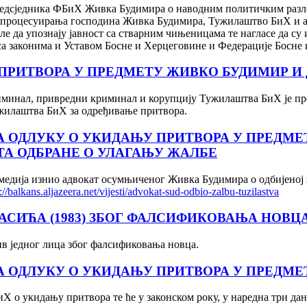
едсједника ФБиХ Живка Будимира о наводним политичким разлоз
 и процесуирања господина Живка Будимира, Тужилаштво БиХ и а
 да упознају јавност са стварним чињеницама те нагласе да су и
у са законима и Уставом Босне и Херцеговине и Федерације Босне
РИТВОРА У ПРЕДМЕТУ ЖИВКО БУДИМИР И 
иминал, привредни криминал и корупцију Тужилаштва БиХ је пр
Тужилаштва БиХ за одређивање притвора.
 ОДЛУКУ О УКИДАЊУ ПРИТВОРА У ПРЕДМЕТ
А ОДБРАНЕ О УЛАГАЊУ ЖАЛБЕ
 медија изнио адвокат осумњиченог Живка Будимира о одбијено
://balkans.aljazeera.net/vijesti/advokat-sud-odbio-zalbu-tuzilastva
АСИЋА (1983) ЗБОГ ФАЛСИФИКОВАЊА НОВЦ
 једног лица због фалсификовања новца.
 ОДЛУКУ О УКИДАЊУ ПРИТВОРА У ПРЕДМЕ
 о укидању притвора те ће у законском року, у наредна три дан