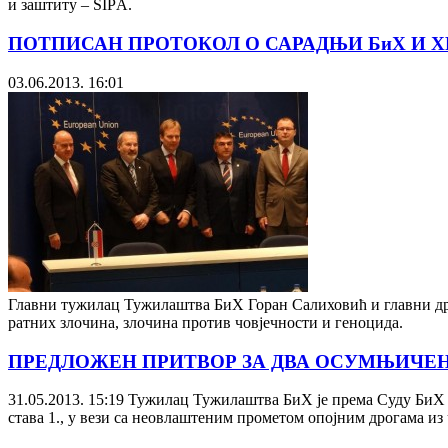
и заштиту – SIPА.
ПОТПИСАН ПРОТОКОЛ О САРАДЊИ БиХ И 
03.06.2013. 16:01
Главни тужилац Тужилаштва БиХ Горан Салиховић и главни др
ратних злочина, злочина против човјечности и геноцида.
ПРЕДЛОЖЕН ПРИТВОР ЗА ДВА ОСУМЊИЧЕ
31.05.2013. 15:19
Тужилац Тужилаштва БиХ је према Суду БиХ уп
става 1., у вези са неовлаштеним прометом опојним дрогама из 