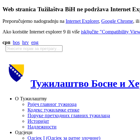
Web stranica Tužilaštva BiH ne podržava Internet Exp
Preporučujemo nadogradnju na
Internet Explorer
,
Google Chrome
, il
Ako koristite Internet explorer 9 ili više
isključite "Compatibility Vie
срп
bos
hrv
eng
Тужилаштво Босне и Хе
О Тужилаштву
Ријеч главног тужиоца
Кодекс тужилачке етике
Поруке претходних главних тужилаца
Историјат
Надлежности
Одсјеци
Одсјек I (Одсјек за ратне злочине)