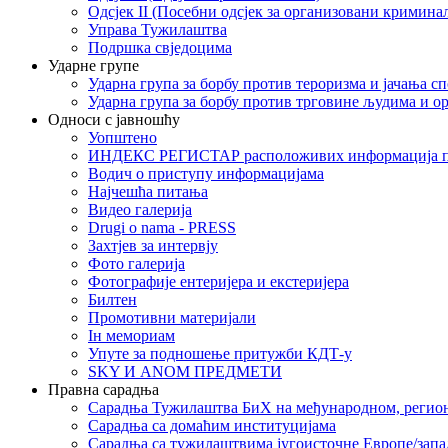
Одсјек II (Посебни одсјек за организовани кримина
Управа Тужилаштва
Подршка свједоцима
Ударне групе
Ударна група за борбу против тероризма и јачања с
Ударна група за борбу против трговине људима и о
Односи с јавношћу
Уопштено
ИНДЕКС РЕГИСТАР расположивих информација п
Водич о приступу информацијама
Најчешћа питања
Видео галерија
Drugi o nama - PRESS
Захтјев за интервју
Фото галерија
Фотографије ентеријера и екстеријера
Билтен
Промотивни материјали
Iн мемориам
Упуте за подношење притужби КДТ-у
SKY И ANOM ПРЕДМЕТИ
Правна сарадња
Сарадња Тужилаштва БиХ на међународном, регио
Сарадња са домаћим институцијама
Сарадња са тужилаштвима југоисточне Европе/запа