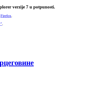
lorer verzije 7 u potpunosti.
i
Firefox
.
w"
.
рцеговине