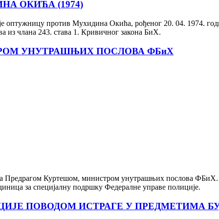
А ОКИЋА (1974)
 оптужницу против Мухидина Окића, рођеног 20. 04. 1974. године
 из члана 243. става 1. Кривичног закона БиХ.
ТРОМ УНУТРАШЊИХ ПОСЛОВА ФБиХ
а Предрагом Куртешом, министром унутрашњих послова ФБиХ. На
диница за специјалну подршку Федералне управе полиције.
ЦИЈЕ ПОВОДОМ ИСТРАГЕ У ПРЕДМЕТИМА БУ