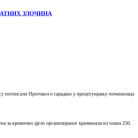
РАТНИХ ЗЛОЧИНА
 су потписали Протокол о сарадњи у процесуирању починилаца
а за кривично дјело организираног криминала из члана 250.