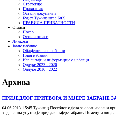
Стратегије
Правилник
Остали документи
Буџет Тужилаштва БиХ
ПРАВИЛА ПРИВАТНОСТИ
Огласи
Посао
Остали огласи
Линкови
Јавне набавке
Обавјештења о набавци
План набавки
Извјештаји и информације о набавци
Одлуке 2023 - 2026
Одлуке 2016 - 2022
Архива
ПРИЈЕДЛОГ ПРИТВОРА И МЈЕРЕ ЗАБРАНЕ 
04.06.2013. 15:45
Тужилац Посебног одјела за организовани кри
за два лица упутио је приједлог мјере забране. Поменута лица 