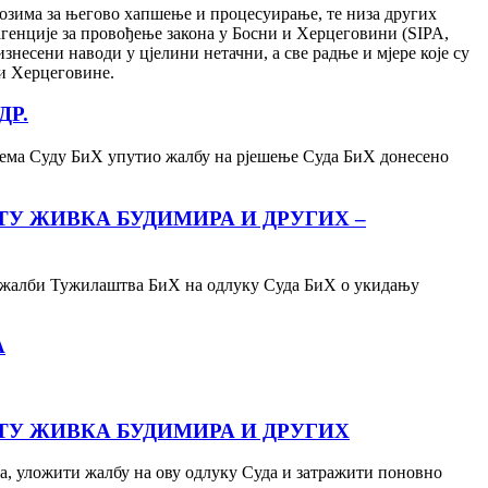
има за његово хапшење и процесуирање, те низа других
генције за провођење закона у Босни и Херцеговини (SIPA,
знесени наводи у цјелини нетачни, а све радње и мјере које су
 и Херцеговине.
ДР.
ема Суду БиХ упутио жалбу на рјешење Суда БиХ донесено
У ЖИВКА БУДИМИРА И ДРУГИХ –
ј жалби Тужилаштва БиХ на одлуку Суда БиХ о укидању
А
ТУ ЖИВКА БУДИМИРА И ДРУГИХ
а, уложити жалбу на ову одлуку Суда и затражити поновно