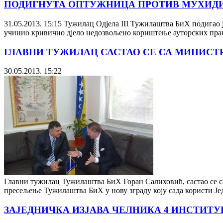
ПОДИГНУТА ОПТУЖНИЦА ПРОТИВ МУХИДИН
31.05.2013. 15:15
Тужилац Одјела III Тужилаштва БиХ подигао је
учинио кривично дјело недозвољено кориштење ауторских права
ГЛАВНИ ТУЖИЛАЦ САСТАО СЕ СА МИНИС
30.05.2013. 15:22
Главни тужилац Тужилаштва БиХ Горан Салиховић, састао се с
пресељење Тужилаштва БиХ у нову зграду коју сада користи Је
ЗАЈЕДНИЧКА ИЗЈАВА ЧЕЛНИКА 4 ИНСТИТУ