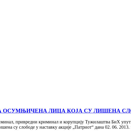
ЗА ОСУМЊИЧЕНА ЛИЦА КОЈА СУ ЛИШЕНА СЛ
минал, привредни криминал и корупцију Тужилаштва БиХ упутио 
лишена су слободе у наставку акције „Патриот“ дана 02. 06. 2013