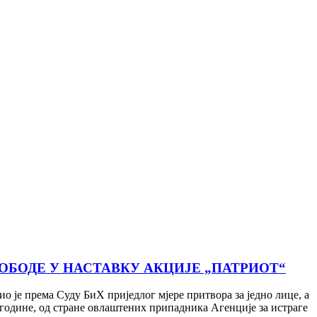
ОБОДЕ У НАСТАВКУ АКЦИЈЕ „ПАТРИОТ“
је према Суду БиХ приједлог мјере притвора за једно лице, а
. године, од стране овлаштених припадника Агенције за истраге