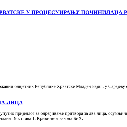
ХРВАТСКЕ У ПРОЦЕСУИРАЊУ ПОЧИНИЛАЦА 
жавни одвјетник Републике Хрватске Младен Бајић, у Сарајеву
НА ЛИЦА
утио приједлог за одређивање притвора за два лица, осумњичен
члана 195. става 1. Кривичног закона БиХ.