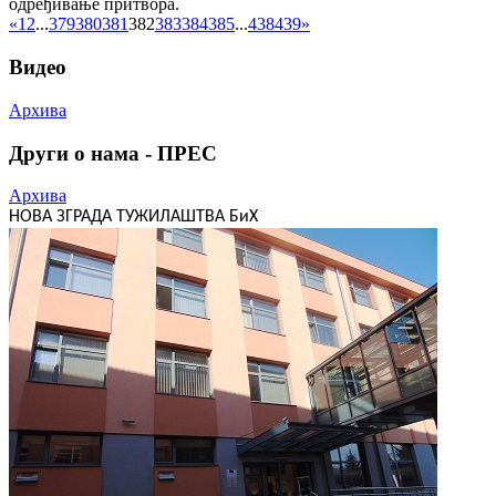
одређивање притвора.
«
1
2
...
379
380
381
382
383
384
385
...
438
439
»
Видео
Архива
Други о нама - ПРЕС
Архива
НОВА ЗГРАДА ТУЖИЛАШТВА БиХ