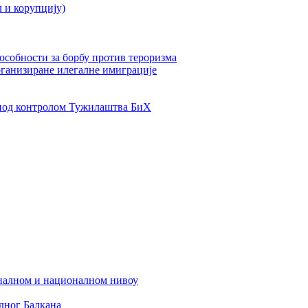
л и корупцију)
пособности за борбу против тероризма
рганизиране илегалне имиграције
од контролом Тужилаштва БиХ
налном и националном нивоу
дног Балкана