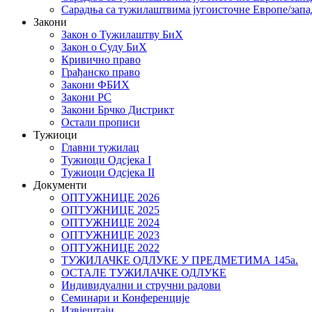
Сарадња са тужилаштвима југоисточне Европе/запа
Закони
Закон о Тужилаштву БиХ
Закон о Суду БиХ
Кривично право
Грађанско право
Закони ФБИХ
Закони РС
Закони Брчко Дистрикт
Остали прописи
Тужиоци
Главни тужилац
Тужиоци Oдсјекa I
Тужиоци Oдсјекa II
Документи
ОПТУЖНИЦЕ 2026
ОПТУЖНИЦЕ 2025
ОПТУЖНИЦЕ 2024
ОПТУЖНИЦЕ 2023
ОПТУЖНИЦЕ 2022
ТУЖИЛАЧКЕ ОДЛУКЕ У ПРЕДМЕТИМА 145а.
ОСТАЛЕ ТУЖИЛАЧКЕ ОДЛУКЕ
Индивидуални и стручни радови
Семинари и Конференције
Извјештаји