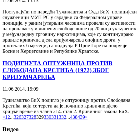
11.06.2014. 15:13
Поступајући по наредби Тужилаштва и Суда БиХ, полицијски
службеници МУП РС у сарадњи са Федералном управе
полиције, у раним јутарњим часовима провели су активности
на проналаску и лишењу слободе више од 20 лица укључених
у међународну трговину наркотицима, које су континуирано
вршиле кривична дјела кријумчарења опојних дрога, у
протеклих 6 мјесеци, са подручја Р Црне Горе на подручје
Босне и Херцеговине и Републике Хрватске.
ПОДИГНУТА ОПТУЖНИЦА ПРОТИВ
СЛОБОДАНА КРСТИЋА (1972) ЗБОГ
КРИЈУМЧАРЕЊА
11.06.2014. 15:09
Тужилаштво БиХ подигло је оптужницу против Слободана
Крстића, који се терети да је починио кривично дјело
кријумчарење из члана 214. став 2. Кривичног закона БиХ.
«
1
2
...
326
327
328
329
330
331
332
...
438
439
»
Видео