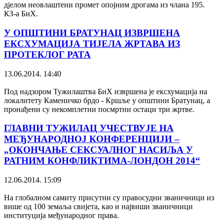
дјелом неовлаштени промет опојним дрогама из члана 195.
КЗ-а БиХ.
У ОПШТИНИ БРАТУНАЦ ИЗВРШЕНА
ЕКСХУМАЦИЈА ТИЈЕЛА ЖРТАВА ИЗ
ПРОТЕКЛОГ РАТА
13.06.2014. 14:40
Под надзором Тужилаштва БиХ извршена је ексхумација на
локалитету Каменичко брдо - Кршље у општини Братунац, а
пронађени су некомплетни посмртни остаци три жртве.
ГЛАВНИ ТУЖИЛАЦ УЧЕСТВУЈЕ НА
МЕЂУНАРОДНОЈ КОНФЕРЕНЦИЈИ –
„ОКОНЧАЊЕ СЕКСУАЛНОГ НАСИЉА У
РАТНИМ КОНФЛИКТИМА-ЛОНДОН 2014“
12.06.2014. 15:09
На глобалном самиту присутни су правосудни званичници из
више од 100 земаља свијета, као и највиши званичници
институција међународног права.