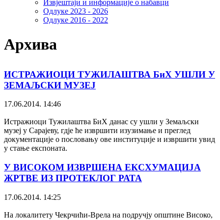
Извјештаји и информације о набавци
Одлуке 2023 - 2026
Одлуке 2016 - 2022
Архива
ИСТРАЖИОЦИ ТУЖИЛАШТВА БиХ УШЛИ У
ЗЕМАЉСКИ МУЗЕЈ
17.06.2014. 14:46
Истражиоци Тужилаштва БиХ данас су ушли у Земаљски
музеј у Сарајеву, гдје ће извршити изузимање и преглед
документације о пословању ове институције и извршити увид
у стање експоната.
У ВИСОКОМ ИЗВРШЕНА ЕКСХУМАЦИЈА
ЖРТВЕ ИЗ ПРОТЕКЛОГ РАТА
17.06.2014. 14:25
На локалитету Чекрчићи-Врела на подручју општине Високо,