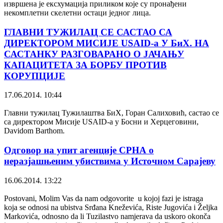
извршена је ексхумација приликом које су пронађени
некомплетни скелетни остаци једног лица.
ГЛАВНИ ТУЖИЛАЦ СЕ САСТАО СА
ДИРЕКТОРОМ МИСИЈЕ USAID-а У БиХ. НА
САСТАНКУ РАЗГОВАРАНО О ЈАЧАЊУ
КАПАЦИТЕТА ЗА БОРБУ ПРОТИВ
КОРУПЦИЈЕ
17.06.2014. 10:44
Главни тужилац Тужилаштва БиХ, Горан Салиховић, састао се
са директором Мисије USAID-а у Босни и Херцеговини,
Davidom Barthom.
Одговор на упит агенције СРНА о
неразјашњеним убиствима у Источном Сарајеву
16.06.2014. 13:22
Postovani, Molim Vas da nam odgovorite u kojoj fazi je istraga
koja se odnosi na ubistva Srđana Kneževića, Riste Jugovića i Željka
Markovića, odnosno da li Tuzilastvo namjerava da uskoro okonča