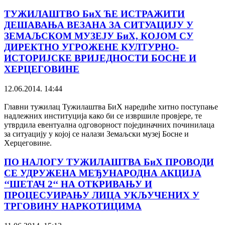
ТУЖИЛАШТВО БиХ ЋЕ ИСТРАЖИТИ
ДЕШАВАЊА ВЕЗАНА ЗА СИТУАЦИЈУ У
ЗЕМАЉСКОМ МУЗЕЈУ БиХ, КОЈОМ СУ
ДИРЕКТНО УГРОЖЕНЕ КУЛТУРНО-
ИСТОРИЈСКЕ ВРИЈЕДНОСТИ БОСНЕ И
ХЕРЦЕГОВИНЕ
12.06.2014. 14:44
Главни тужилац Тужилаштва БиХ наредиће хитно поступање
надлежних институција како би се извршиле провјере, те
утврдила евентуална одговорност појединачних починилаца
за ситуацију у којој се налази Земаљски музеј Босне и
Херцеговине.
ПО НАЛОГУ ТУЖИЛАШТВА БиХ ПРОВОДИ
СЕ УДРУЖЕНА МЕЂУНАРОДНА АКЦИЈА
‘‘ШЕТАЧ 2‘‘ НА ОТКРИВАЊУ И
ПРОЦЕСУИРАЊУ ЛИЦА УКЉУЧЕНИХ У
ТРГОВИНУ НАРКОТИЦИМА