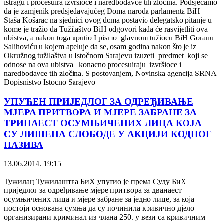
istragu i procesuira izvršioce i naredbodavce tih zločina. Podsjecamo
da je zamjenik predsjedavajućeg Doma naroda parlamenta BiH
Staša Košarac na sjednici ovog doma postavio delegatsko pitanje u
kome je tražio da Tužilaštvo BiH odgovori kada će rasvijetliti ova
ubistva, a nakon toga uputio I pismo glavnom tužiocu BiH Goranu
Salihoviću u kojem apeluje da se, osam godina nakon što je iz
Okružnog tužilaštva u Istočnom Sarajevu izuzeti predmet koji se
odnose na ova ubistva, konacno procesuiraju izvršioce i
naredbodavce tih zločina. S postovanjem, Novinska agencija SRNA
Dopisnistvo Istocno Sarajevo
УПУЋЕН ПРИЈЕДЛОГ ЗА ОДРЕЂИВАЊЕ
МЈЕРА ПРИТВОРА И МЈЕРЕ ЗАБРАНЕ ЗА
ТРИНАЕСТ ОСУМЊИЧЕНИХ ЛИЦА КОЈА
СУ ЛИШЕНА СЛОБОДЕ У АКЦИЈИ КОДНОГ
НАЗИВА
13.06.2014. 19:15
Тужилац Тужилаштва БиХ упутио је према Суду БиХ
приједлог за одређивање мјере притвора за дванаест
осумњичених лица и мјере забране за једно лице, за која
постоји основана сумња да су починила кривично дјело
организирани криминал из члана 250. у вези са кривичним