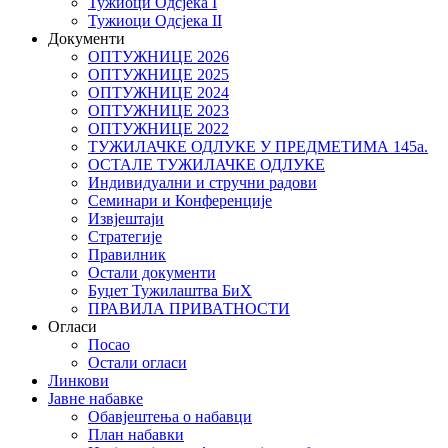
Тужиоци Oдсјекa I
Тужиоци Oдсјекa II
Документи
ОПТУЖНИЦЕ 2026
ОПТУЖНИЦЕ 2025
ОПТУЖНИЦЕ 2024
ОПТУЖНИЦЕ 2023
ОПТУЖНИЦЕ 2022
ТУЖИЛАЧКЕ ОДЛУКЕ У ПРЕДМЕТИМА 145а.
ОСТАЛЕ ТУЖИЛАЧКЕ ОДЛУКЕ
Индивидуални и стручни радови
Семинари и Конференције
Извјештаји
Стратегије
Правилник
Остали документи
Буџет Тужилаштва БиХ
ПРАВИЛА ПРИВАТНОСТИ
Огласи
Посао
Остали огласи
Линкови
Јавне набавке
Обавјештења о набавци
План набавки