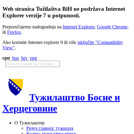
Web stranica Tužilaštva BiH ne podržava Internet
Explorer verzije 7 u potpunosti.
Preporučujemo nadogradnju na
Internet Explorer
,
Google Chrome
,
ili
Firefox
.
Ako koristite Internet explorer 9 ili više
isključite "Compatibility
View"
.
срп
bos
hrv
eng
Тужилаштво Босне и
Херцеговине
О Тужилаштву
Ријеч главног тужиоца
Кодекс тужилачке етике