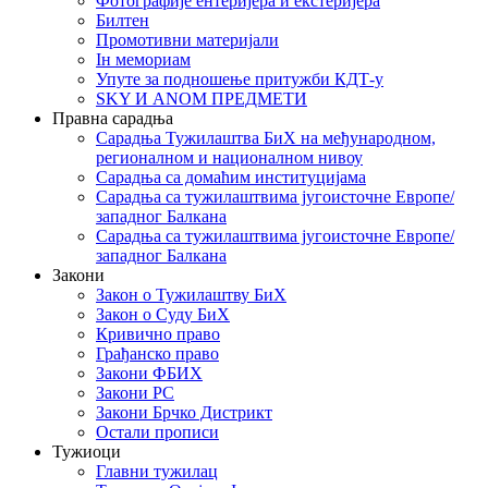
Фотографије ентеријера и екстеријера
Билтен
Промотивни материјали
Iн мемориам
Упуте за подношење притужби КДТ-у
SKY И ANOM ПРЕДМЕТИ
Правна сарадња
Сарадња Тужилаштва БиХ на међународном,
регионалном и националном нивоу
Сарадња са домаћим институцијама
Сарадња са тужилаштвима југоисточне Европе/
западног Балкана
Сарадња са тужилаштвима југоисточне Европе/
западног Балкана
Закони
Закон о Тужилаштву БиХ
Закон о Суду БиХ
Кривично право
Грађанско право
Закони ФБИХ
Закони РС
Закони Брчко Дистрикт
Остали прописи
Тужиоци
Главни тужилац