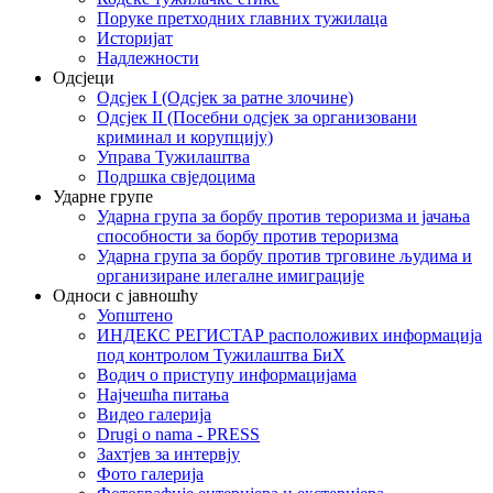
Поруке претходних главних тужилаца
Историјат
Надлежности
Одсјеци
Одсјек I (Одсјек за ратне злочине)
Одсјек II (Посебни одсјек за организовани
криминал и корупцију)
Управа Тужилаштва
Подршка свједоцима
Ударне групе
Ударна група за борбу против тероризма и јачања
способности за борбу против тероризма
Ударна група за борбу против трговине људима и
организиране илегалне имиграције
Односи с јавношћу
Уопштено
ИНДЕКС РЕГИСТАР расположивих информација
под контролом Тужилаштва БиХ
Водич о приступу информацијама
Најчешћа питања
Видео галерија
Drugi o nama - PRESS
Захтјев за интервју
Фото галерија