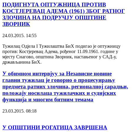
ПОДИГНУТА ОПТУЖНИЦА ПРОТИВ
КОСТЈЕРЕВАЦ АДЕМА (1961) ЗБОГ РАТНОГ
ЗЛОЧИНА НА ПОДРУЧЈУ ОПШТИНЕ
ЗВОРНИК
24.03.2015. 14:55
Тужилац Одјела I Тужилаштва БиХ подигао је оптужницу
против: Костјеревац Адема, рођеног 11.09.1961. године у
мјесту Снагово, општина Зворник, настањеног у САД-у,
држављанина БиХ.
У обимном интервјуу за Независне новине
главни тужилац је говорио о процесуирању
предмета ратних злочина, регионалној сарадњи,
положају носилаца тужилачких и судијских
функција и многим битним темама
23.03.2015. 08:18
У ОПШТИНИ РОГАТИЦА ЗАВРШЕНА