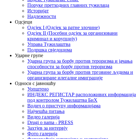
Поруке претходних главних тужилаца
Историјат
Надлежности
Одсјеци
Одсјек I (Одсјек за ратне злочине)
Одсјек II (Посебни одсјек за организовани
криминал и корупцију)
Управа Тужилаштва
Подршка свједоцима
Ударне групе
Ударна група за борбу против тероризма и јачања
способности за борбу против тероризма
Ударна група за борбу против трговине људима и
организиране илегалне имиграције
Односи с јавношћу
Уопштено
ИНДЕКС РЕГИСТАР расположивих информација
под контролом Тужилаштва БиХ
Водич о приступу информацијама
Најчешћа питања
Видео галерија
Drugi o nama - PRESS
Захтјев за интервју
Фото галерија