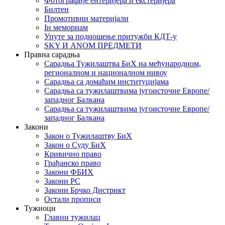
Фотографије ентеријера и екстеријера
Билтен
Промотивни материјали
Iн мемориам
Упуте за подношење притужби КДТ-у
SKY И ANOM ПРЕДМЕТИ
Правна сарадња
Сарадња Тужилаштва БиХ на међународном,
регионалном и националном нивоу
Сарадња са домаћим институцијама
Сарадња са тужилаштвима југоисточне Европе/
западног Балкана
Сарадња са тужилаштвима југоисточне Европе/
западног Балкана
Закони
Закон о Тужилаштву БиХ
Закон о Суду БиХ
Кривично право
Грађанско право
Закони ФБИХ
Закони РС
Закони Брчко Дистрикт
Остали прописи
Тужиоци
Главни тужилац