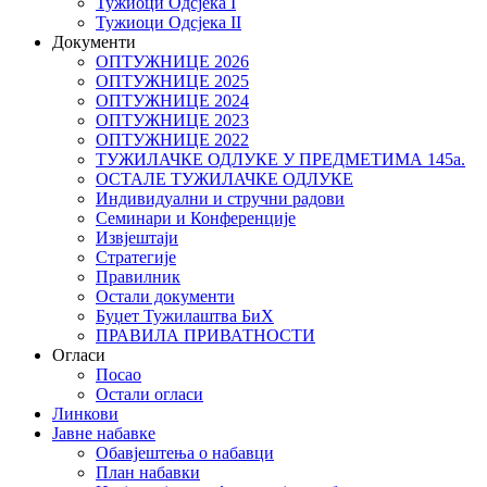
Тужиоци Oдсјекa I
Тужиоци Oдсјекa II
Документи
ОПТУЖНИЦЕ 2026
ОПТУЖНИЦЕ 2025
ОПТУЖНИЦЕ 2024
ОПТУЖНИЦЕ 2023
ОПТУЖНИЦЕ 2022
ТУЖИЛАЧКЕ ОДЛУКЕ У ПРЕДМЕТИМА 145а.
ОСТАЛЕ ТУЖИЛАЧКЕ ОДЛУКЕ
Индивидуални и стручни радови
Семинари и Конференције
Извјештаји
Стратегије
Правилник
Остали документи
Буџет Тужилаштва БиХ
ПРАВИЛА ПРИВАТНОСТИ
Огласи
Посао
Остали огласи
Линкови
Јавне набавке
Обавјештења о набавци
План набавки