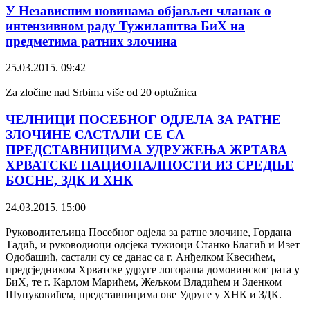
У Независним новинама објављен чланак о
интензивном раду Тужилаштва БиХ на
предметима ратних злочина
25.03.2015. 09:42
Za zločine nad Srbima više od 20 optužnica
ЧЕЛНИЦИ ПОСЕБНОГ ОДЈЕЛА ЗА РАТНЕ
ЗЛОЧИНЕ САСТАЛИ СЕ СА
ПРЕДСТАВНИЦИМА УДРУЖЕЊА ЖРТАВА
ХРВАТСКЕ НАЦИОНАЛНОСТИ ИЗ СРЕДЊЕ
БОСНЕ, ЗДК И ХНК
24.03.2015. 15:00
Руководитељица Посебног одјела за ратне злочине, Гордана
Тадић, и руководиоци одсјека тужиоци Станко Благић и Изет
Одобашић, састали су се данас са г. Анђелком Квесићем,
предсједником Хрватске удруге логораша домовинског рата у
БиХ, те г. Карлом Марићем, Жељком Владићем и Зденком
Шупуковићем, представницима ове Удруге у ХНК и ЗДК.