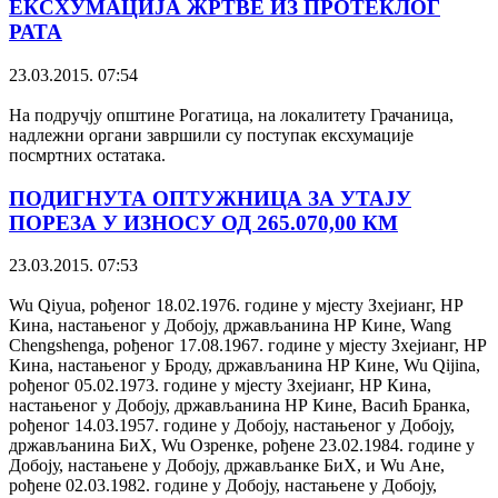
ЕКСХУМАЦИЈА ЖРТВЕ ИЗ ПРОТЕКЛОГ
РАТА
23.03.2015. 07:54
На подручју општине Рогатица, на локалитету Грачаница,
надлежни органи завршили су поступак ексхумације
посмртних остатака.
ПОДИГНУТА ОПТУЖНИЦА ЗА УТАЈУ
ПОРЕЗА У ИЗНОСУ ОД 265.070,00 КМ
23.03.2015. 07:53
Wu Qiyua, рођеног 18.02.1976. године у мјесту Зхејианг, НР
Кина, настањеног у Добоју, држављанина НР Кине, Wang
Chengshenga, рођеног 17.08.1967. године у мјесту Зхејианг, НР
Кина, настањеног у Броду, држављанина НР Кине, Wu Qijina,
рођеног 05.02.1973. године у мјесту Зхејианг, НР Кина,
настањеног у Добоју, држављанина НР Кине, Васић Бранка,
рођеног 14.03.1957. године у Добоју, настањеног у Добоју,
држављанина БиХ, Wu Озренке, рођене 23.02.1984. године у
Добоју, настањене у Добоју, држављанке БиХ, и Wu Ане,
рођене 02.03.1982. године у Добоју, настањене у Добоју,