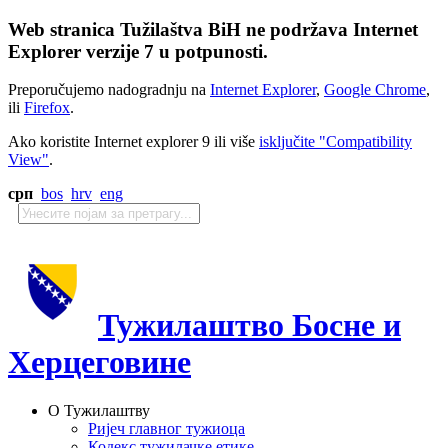
Web stranica Tužilaštva BiH ne podržava Internet
Explorer verzije 7 u potpunosti.
Preporučujemo nadogradnju na
Internet Explorer
,
Google Chrome
,
ili
Firefox
.
Ako koristite Internet explorer 9 ili više
isključite "Compatibility
View"
.
срп
bos
hrv
eng
Тужилаштво Босне и
Херцеговине
О Тужилаштву
Ријеч главног тужиоца
Кодекс тужилачке етике