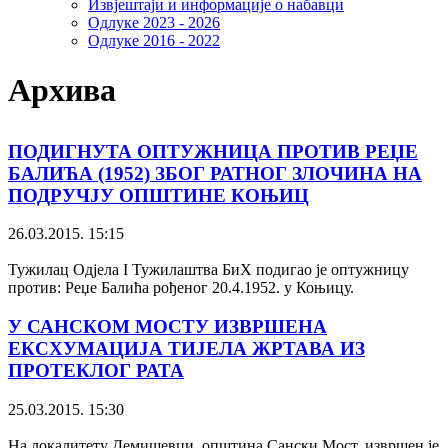
Извјештаји и информације о набавци
Одлуке 2023 - 2026
Одлуке 2016 - 2022
Архива
ПОДИГНУТА ОПТУЖНИЦА ПРОТИВ РЕЏЕ
БАЛИЋА (1952) ЗБОГ РАТНОГ ЗЛОЧИНА НА
ПОДРУЧЈУ ОПШТИНЕ КОЊИЦ
26.03.2015. 15:15
Тужилац Одјела I Тужилаштва БиХ подигао је оптужницу
против: Реџе Балића рођеног 20.4.1952. у Коњицу.
У САНСКОМ МОСТУ ИЗВРШЕНА
ЕКСХУМАЦИЈА ТИЈЕЛА ЖРТАВА ИЗ
ПРОТЕКЛОГ РАТА
25.03.2015. 15:30
На локалитету Демишевци, општина Сански Мост, извршен је