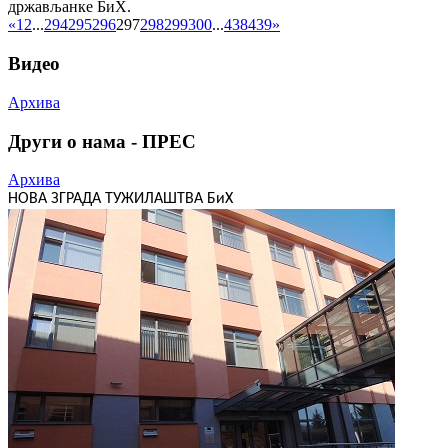
држављанке БиХ.
«
1
2
...
294
295
296
297
298
299
300
...
438
439
»
Видео
Архива
Други о нама - ПРЕС
Архива
НОВА ЗГРАДА ТУЖИЛАШТВА БиХ