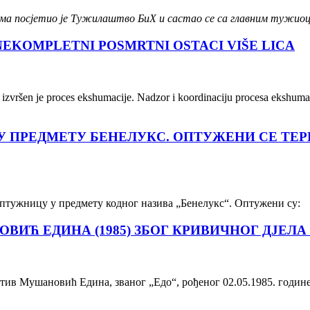
ницима посјетио је Тужилаштво БиХ и састао се са главним туж
EKOMPLETNI POSMRTNI OSTACI VIŠE LICA
izvršen je proces ekshumacije. Nadzor i koordinaciju procesa ekshumaci
У ПРЕДМЕТУ БЕНЕЛУКС. ОПТУЖЕНИ СЕ ТЕ
оптужницу у предмету кодног назива „Бенелукс“. Оптужени су:
ИЋ ЕДИНА (1985) ЗБОГ КРИВИЧНОГ ДЈЕЛ
ив Мушановић Едина, званог „Едо“, рођеног 02.05.1985. године 