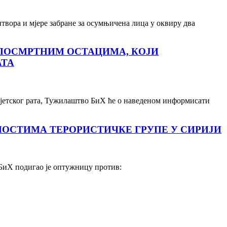
вора и мјере забране за осумњичена лица у оквиру два
ПОСМРТНИМ ОСТАЦИМА, КОЈИ
АТА
свјетског рата, Тужилаштво БиХ ће о наведеном информисати
НОСТИМА ТЕРОРИСТИЧКЕ ГРУПЕ У СИРИЈИ
БиХ подигао је оптужницу против: