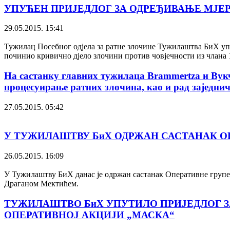
УПУЋЕН ПРИЈЕДЛОГ ЗА ОДРЕЂИВАЊЕ МЈЕ
29.05.2015. 15:41
Тужилац Посебног одјела за ратне злочине Тужилаштва БиХ упу
починио кривично дјело злочини против човјечности из члана 
На састанку главних тужилаца Brammertza и Вук
процесуирање ратних злочина, као и рад заједн
27.05.2015. 05:42
У ТУЖИЛАШТВУ БиХ ОДРЖАН САСТАНАК ОП
26.05.2015. 16:09
У Тужилаштву БиХ данас је одржан састанак Оперативне групе з
Драганом Мектићем.
ТУЖИЛАШТВО БиХ УПУТИЛО ПРИЈЕДЛОГ ЗА
ОПЕРАТИВНОЈ АКЦИЈИ „МАСКА“