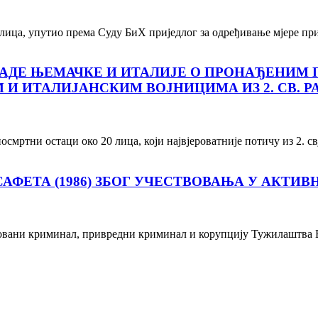
ца, упутио према Суду БиХ приједлог за одређивање мјере прит
АДЕ ЊЕМАЧКЕ И ИТАЛИЈЕ О ПРОНАЂЕНИМ 
И ИТАЛИЈАНСКИМ ВОЈНИЦИМА ИЗ 2. СВ. Р
смртни остаци око 20 лица, који највјероватније потичу из 2. 
ФЕТА (1986) ЗБОГ УЧЕСТВОВАЊА У АКТИВ
изовани криминал, привредни криминал и корупцију Тужилаштва 