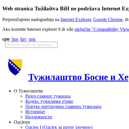
Web stranica Tužilaštva BiH ne podržava Internet Exp
Preporučujemo nadogradnju na
Internet Explorer
,
Google Chrome
, il
Ako koristite Internet explorer 9 ili više
isključite "Compatibility Vie
срп
bos
hrv
eng
Тужилаштво Босне и Хе
О Тужилаштву
Ријеч главног тужиоца
Кодекс тужилачке етике
Поруке претходних главних тужилаца
Историјат
Надлежности
Одсјеци
Одсјек I (Одсјек за ратне злочине)