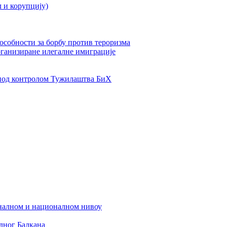
л и корупцију)
пособности за борбу против тероризма
рганизиране илегалне имиграције
од контролом Тужилаштва БиХ
налном и националном нивоу
дног Балкана