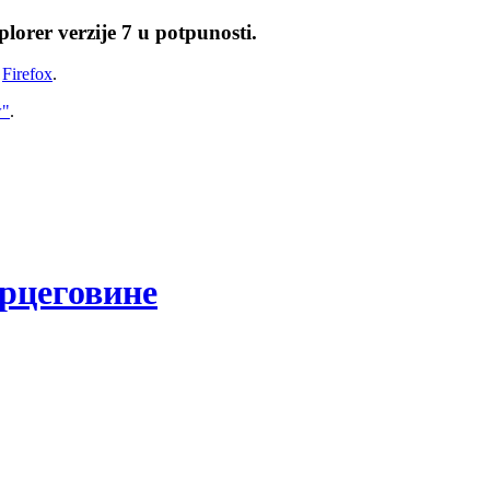
lorer verzije 7 u potpunosti.
i
Firefox
.
w"
.
рцеговине