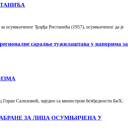
СТАНИЋА
 за осумњиченог Ђорђа Ристанића (1957), осумњиченог да је
 регионалне сарадње тужилаштава у напорима за
РИЗМА
ц Горан Салиховић, заједно са министром безбједности БиХ,
ЗАБРАНЕ ЗА ЛИЦА ОСУМЊИЧЕНА У