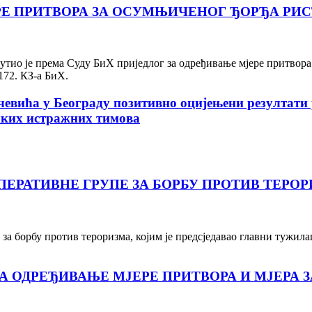
РЕ ПРИТВОРА ЗА ОСУМЊИЧЕНОГ ЂОРЂА РИ
тио је према Суду БиХ приједлог за одређивање мјере притвора
172. КЗ-а БиХ.
чевића у Београду позитивно оцијењени резултати
ичких истражних тимова
ЕРАТИВНЕ ГРУПЕ ЗА БОРБУ ПРОТИВ ТЕРО
а борбу против тероризма, којим је предсједавао главни тужила
 ОДРЕЂИВАЊЕ МЈЕРЕ ПРИТВОРА И МЈЕРА 