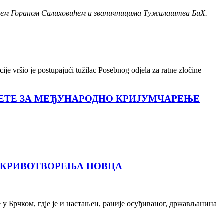
иоцем Гораном Салиховићем и званичницима Тужилаштва БиХ.
je vršio je postupajući tužilac Posebnog odjela za ratne zločine
РЕТЕ ЗА МЕЂУНАРОДНО КРИЈУМЧАРЕЊЕ
А КРИВОТВОРЕЊА НОВЦА
у Брчком, гдје је и настањен, раније осуђиваног, држављанина