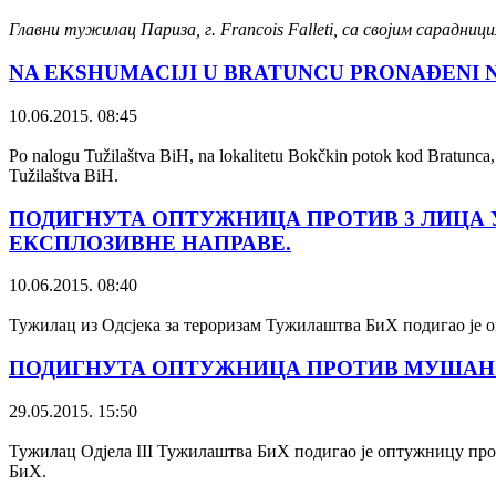
Главни тужилац Париза, г. Francois Falleti, са својим сарад
NA EKSHUMACIJI U BRATUNCU PRONAĐENI N
10.06.2015. 08:45
Po nalogu Tužilaštva BiH, na lokalitetu Bokčkin potok kod Bratunca, 
Tužilaštva BiH.
ПОДИГНУТА ОПТУЖНИЦА ПРОТИВ 3 ЛИЦА 
ЕКСПЛОЗИВНЕ НАПРАВЕ.
10.06.2015. 08:40
Тужилац из Одсјека за тероризам Тужилаштва БиХ подигао је 
ПОДИГНУТА ОПТУЖНИЦА ПРОТИВ МУШАНОВ
29.05.2015. 15:50
Тужилац Одјела III Тужилаштва БиХ подигао је оптужницу прот
БиХ.