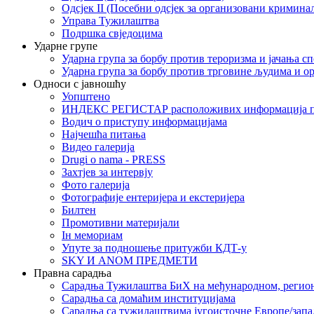
Одсјек II (Посебни одсјек за организовани кримина
Управа Тужилаштва
Подршка свједоцима
Ударне групе
Ударна група за борбу против тероризма и јачања с
Ударна група за борбу против трговине људима и о
Односи с јавношћу
Уопштено
ИНДЕКС РЕГИСТАР расположивих информација п
Водич о приступу информацијама
Најчешћа питања
Видео галерија
Drugi o nama - PRESS
Захтјев за интервју
Фото галерија
Фотографије ентеријера и екстеријера
Билтен
Промотивни материјали
Iн мемориам
Упуте за подношење притужби КДТ-у
SKY И ANOM ПРЕДМЕТИ
Правна сарадња
Сарадња Тужилаштва БиХ на међународном, регио
Сарадња са домаћим институцијама
Сарадња са тужилаштвима југоисточне Европе/запа