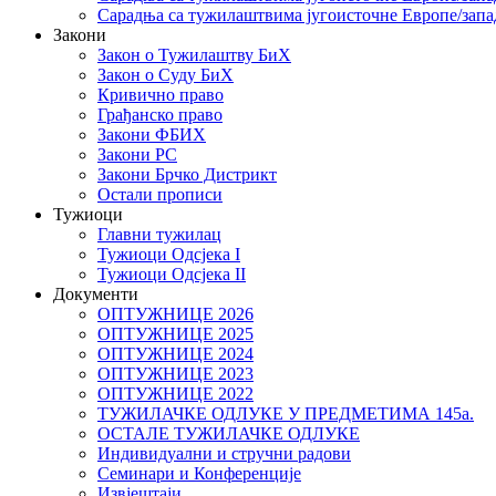
Сарадња са тужилаштвима југоисточне Европе/запа
Закони
Закон о Тужилаштву БиХ
Закон о Суду БиХ
Кривично право
Грађанско право
Закони ФБИХ
Закони РС
Закони Брчко Дистрикт
Остали прописи
Тужиоци
Главни тужилац
Тужиоци Oдсјекa I
Тужиоци Oдсјекa II
Документи
ОПТУЖНИЦЕ 2026
ОПТУЖНИЦЕ 2025
ОПТУЖНИЦЕ 2024
ОПТУЖНИЦЕ 2023
ОПТУЖНИЦЕ 2022
ТУЖИЛАЧКЕ ОДЛУКЕ У ПРЕДМЕТИМА 145а.
ОСТАЛЕ ТУЖИЛАЧКЕ ОДЛУКЕ
Индивидуални и стручни радови
Семинари и Конференције
Извјештаји