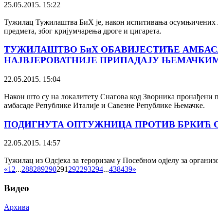
25.05.2015. 15:22
Тужилац Тужилаштва БиХ је, након испитивања осумњичених ли
предмета, због кријумчарења дроге и цигарета.
ТУЖИЛАШТВО БиХ ОБАВИЈЕСТИЋЕ АМБАС
НАЈВЈЕРОВАТНИЈЕ ПРИПАДАЈУ ЊЕМАЧКИМ 
22.05.2015. 15:04
Након што су на локалитету Снагова код Зворника пронађени по
амбасаде Републике Италије и Савезне Републике Њемачке.
ПОДИГНУТА ОПТУЖНИЦА ПРОТИВ БРКИЋ СА
22.05.2015. 14:57
Тужилац из Одсјека за тероризам у Посебном одјелу за орган
«
1
2
...
288
289
290
291
292
293
294
...
438
439
»
Видео
Архива