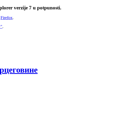
lorer verzije 7 u potpunosti.
i
Firefox
.
w"
.
рцеговине