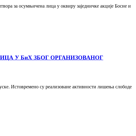
вора за осумњичена лица у оквиру заједничке акције Босне и
.
ИЦА У БиХ ЗБОГ ОРГАНИЗОВАНОГ
цуске. Истовремено су реализоване активности лишења слободе