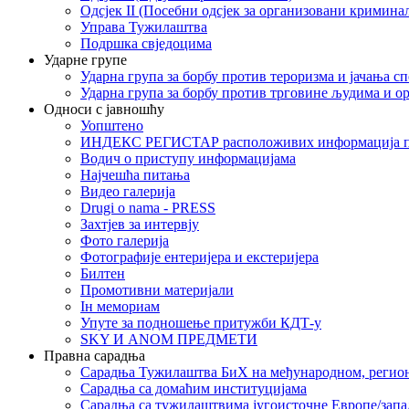
Одсјек II (Посебни одсјек за организовани кримина
Управа Тужилаштва
Подршка свједоцима
Ударне групе
Ударна група за борбу против тероризма и јачања с
Ударна група за борбу против трговине људима и о
Односи с јавношћу
Уопштено
ИНДЕКС РЕГИСТАР расположивих информација п
Водич о приступу информацијама
Најчешћа питања
Видео галерија
Drugi o nama - PRESS
Захтјев за интервју
Фото галерија
Фотографије ентеријера и екстеријера
Билтен
Промотивни материјали
Iн мемориам
Упуте за подношење притужби КДТ-у
SKY И ANOM ПРЕДМЕТИ
Правна сарадња
Сарадња Тужилаштва БиХ на међународном, регио
Сарадња са домаћим институцијама
Сарадња са тужилаштвима југоисточне Европе/запа