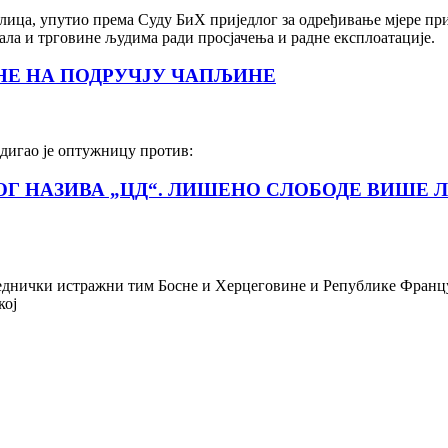
ца, упутио према Суду БиХ приједлог за одређивање мјере прит
ала и трговине људима ради просјачења и радне експлоатације
НЕ НА ПОДРУЧЈУ ЧАПЉИНЕ
одигао је оптужницу против:
 НАЗИВА „ЦД“. ЛИШЕНО СЛОБОДЕ ВИШЕ Л
 заједнички истражни тим Босне и Херцеговине и Републике Фран
кој