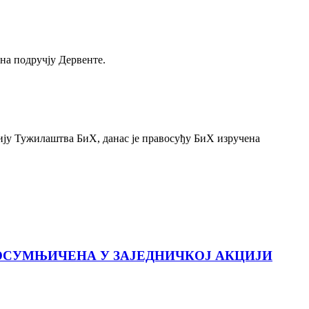
на подручју Дервенте.
ију Тужилаштва БиХ, данас је правосуђу БиХ изручена
 ОСУМЊИЧЕНА У ЗАЈЕДНИЧКОЈ АКЦИЈИ