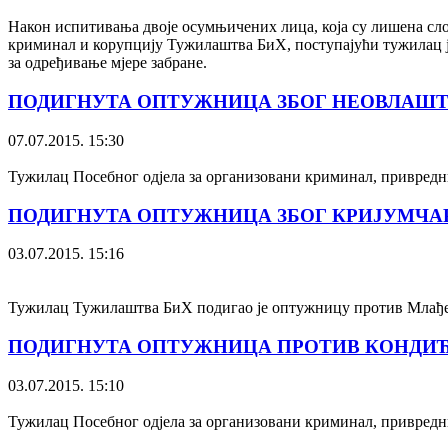
Након испитивања двоје осумњичених лица, која су лишена сло
криминал и корупцију Тужилаштва БиХ, поступајући тужилац је
за одређивање мјере забране.
ПОДИГНУТА ОПТУЖНИЦА ЗБОГ НЕОВЛАШТ
07.07.2015. 15:30
Тужилац Посебног одјела за организовани криминал, привредн
ПОДИГНУТА ОПТУЖНИЦА ЗБОГ КРИЈУМЧА
03.07.2015. 15:16
Тужилац Тужилаштва БиХ подигао је оптужницу против Млађен
ПОДИГНУТА ОПТУЖНИЦА ПРОТИВ КОНДИЋ
03.07.2015. 15:10
Тужилац Посебног одјела за организовани криминал, привред