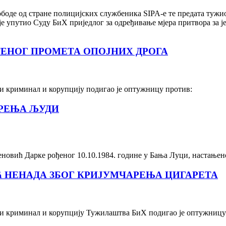
боде од стране полицијских службеника SIPA-е те предата тужи
 упутио Суду БиХ приједлог за одређивање мјера притвора за ј
ЕНОГ ПРОМЕТА ОПОЈНИХ ДРОГА
и криминал и корупцију подигао је оптужницу против:
РЕЊА ЉУДИ
овић Дарке рођеног 10.10.1984. године у Бања Луци, настање
 НЕНАДА ЗБОГ КРИЈУМЧАРЕЊА ЦИГАРЕТА
ни криминал и корупцију Тужилаштва БиХ подигао је оптужницу