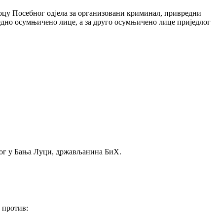
оцу Посебног одјела за организовани криминал, привредни
едно осумњичено лице, а за друго осумњичено лице приједлог
ног у Бања Луци, држављанина БиХ.
 против: