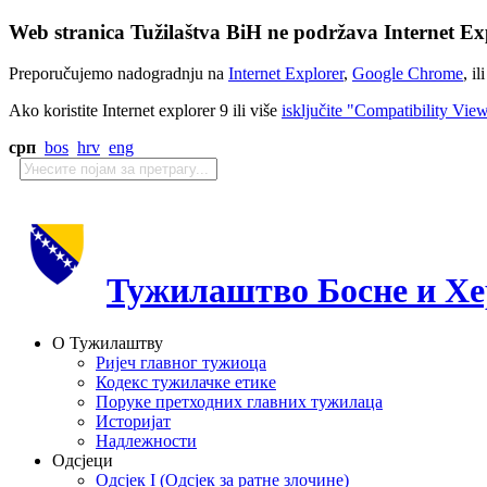
Web stranica Tužilaštva BiH ne podržava Internet Exp
Preporučujemo nadogradnju na
Internet Explorer
,
Google Chrome
, il
Ako koristite Internet explorer 9 ili više
isključite "Compatibility Vie
срп
bos
hrv
eng
Тужилаштво Босне и Хе
О Тужилаштву
Ријеч главног тужиоца
Кодекс тужилачке етике
Поруке претходних главних тужилаца
Историјат
Надлежности
Одсјеци
Одсјек I (Одсјек за ратне злочине)