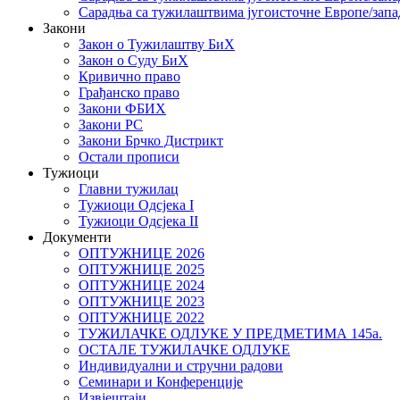
Сарадња са тужилаштвима југоисточне Европе/запа
Закони
Закон о Тужилаштву БиХ
Закон о Суду БиХ
Кривично право
Грађанско право
Закони ФБИХ
Закони РС
Закони Брчко Дистрикт
Остали прописи
Тужиоци
Главни тужилац
Тужиоци Oдсјекa I
Тужиоци Oдсјекa II
Документи
ОПТУЖНИЦЕ 2026
ОПТУЖНИЦЕ 2025
ОПТУЖНИЦЕ 2024
ОПТУЖНИЦЕ 2023
ОПТУЖНИЦЕ 2022
ТУЖИЛАЧКЕ ОДЛУКЕ У ПРЕДМЕТИМА 145а.
ОСТАЛЕ ТУЖИЛАЧКЕ ОДЛУКЕ
Индивидуални и стручни радови
Семинари и Конференције
Извјештаји