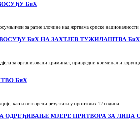
ВОСУЂУ БиХ
осумњичен за ратне злочине над жртвама српске националности 
АВОСУЂУ БиХ НА ЗАХТЈЕВ ТУЖИЛАШТВА БиХ
одјела за организовани криминал, привредни криминал и корупц
ТВО БиХ
ције, као и остварени резултати у протеклих 12 година.
А ОДРЕЂИВАЊЕ МЈЕРЕ ПРИТВОРА ЗА ЛИЦА