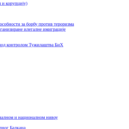
л и корупцију)
пособности за борбу против тероризма
рганизиране илегалне имиграције
од контролом Тужилаштва БиХ
налном и националном нивоу
дног Балкана