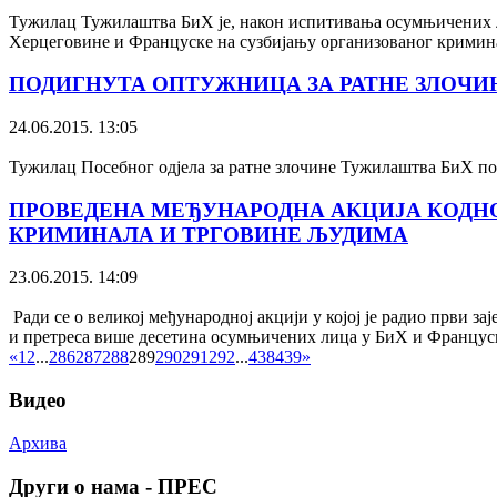
Тужилац Тужилаштва БиХ је, након испитивања осумњичених ли
Херцеговине и Француске на сузбијању организованог кримин
ПОДИГНУТА ОПТУЖНИЦА ЗА РАТНЕ ЗЛОЧИ
24.06.2015. 13:05
Тужилац Посебног одјела за ратне злочине Тужилаштва БиХ п
ПРОВЕДЕНА МЕЂУНАРОДНА АКЦИЈА КОДНОГ
КРИМИНАЛА И ТРГОВИНЕ ЉУДИМА
23.06.2015. 14:09
Ради се о великој међународној акцији у којој је радио први
и претреса више десетина осумњичених лица у БиХ и Францус
«
1
2
...
286
287
288
289
290
291
292
...
438
439
»
Видео
Архива
Други о нама - ПРЕС