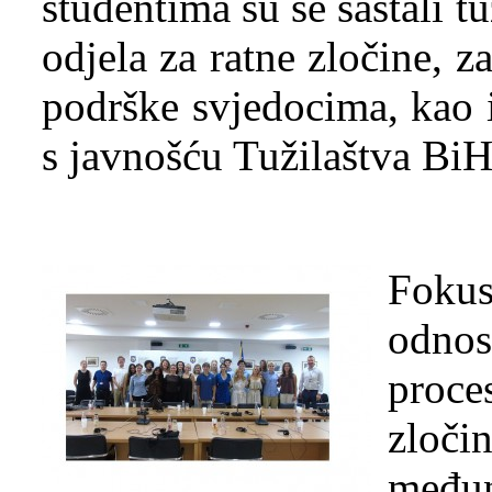
studentima su se sastali tu
odjela za ratne zločine, 
podrške svjedocima, kao 
s javnošću Tužilaštva BiH
Foku
odnos
proc
zlo
međun