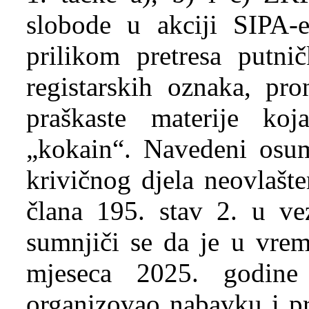
slobode u akciji SIPA-
prilikom pretresa putni
registarskih oznaka, pr
praškaste materije ko
„kokain“. Navedeni osum
krivičnog djela neovlašt
člana 195. stav 2. u v
sumnjiči se da je u vre
mjeseca 2025. godin
organizovao nabavku i pr