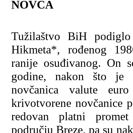
NOVCA
Tužilaštvo BiH podiglo
Hikmeta*, rođenog 1980
ranije osuđivanog. On s
godine, nakon što je 
novčanica valute eu
krivotvorene novčanice p
redovan platni prome
području Breze, pa su na