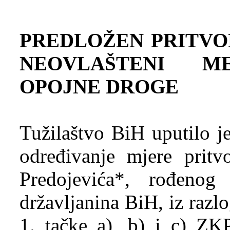
PREDLOŽEN PRITVO
NEOVLAŠTENI M
OPOJNE DROGE
Tužilaštvo BiH uputilo j
određivanje mjere prit
Predojevića*, rođenog
državljanina BiH, iz razl
1. tačke a), b) i c) ZK