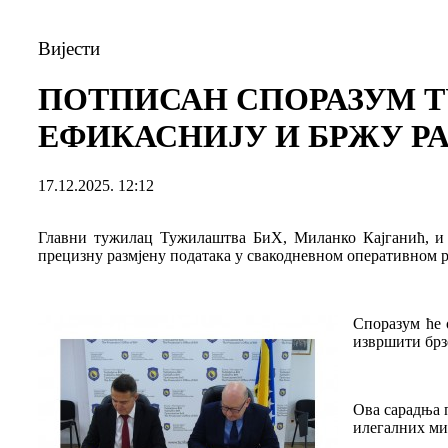
Вијести
ПОТПИСАН СПОРАЗУМ Т
ЕФИКАСНИЈУ И БРЖУ Р
17.12.2025. 12:12
Главни тужилац Тужилаштва БиХ, Миланко Кајганић, и 
прецизну размјену података у свакодневном оперативном р
Споразум ће 
извршити брзе
Ова сарадња 
илегалних миг