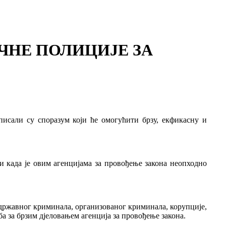
ЧНЕ ПОЛИЦИЈЕ ЗА
сали су споразум који ће омогућити брзу, екфикасну и
и када је овим агенцијама за провођење закона неопходно
удржавног криминала, организованог криминала, корупције,
а за брзим дјеловањем агенција за провођење закона.