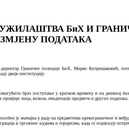
УЖИЛАШТВА БиХ И ГРАНИ
АЗМЈЕНУ ПОДАТАКА
директор Граничне полиције БиХ, Мирко Купрешаковић, потпи
аду двије институције.
омогућити брзо поступање у кратком времену и на дневној баз
 провјере лица, возила, евиденције предмета и других података.
посебно је значајна у раду на предметима прекограничног и међ
рација и трговине људима и тероризма, када се појављује потреб