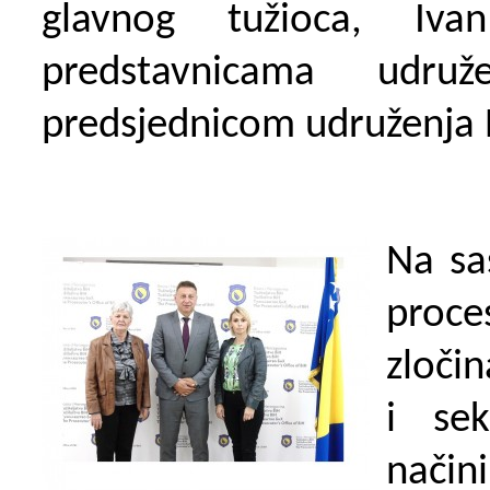
glavnog tužioca, Iv
predstavnicama udru
predsjednicom udruženja 
Na sa
proc
zločin
i sek
nači