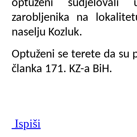
optuženi sudjelovali 
zarobljenika na lokalite
naselju Kozluk.
Optuženi se terete da su p
članka 171. KZ-a BiH.
Ispiši