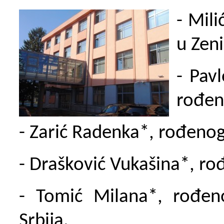
-
Mili
u Zeni
-
Pavl
rođen
- Zarić Radenka*,
rođenog
- Drašković Vukašina*,
rođ
- Tomić Milana*,
rođen
Srbija.