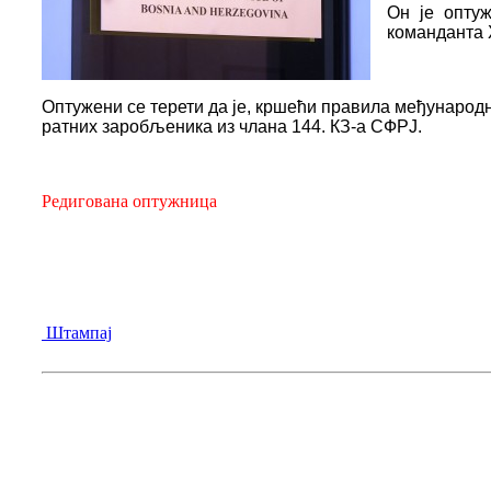
Он је оптуж
команданта 
Оптужени се терети да је,
кршећи правила међународно
ратних заробљеника из члана 144. КЗ-а СФРЈ.
Редигована оптужница
Штампај