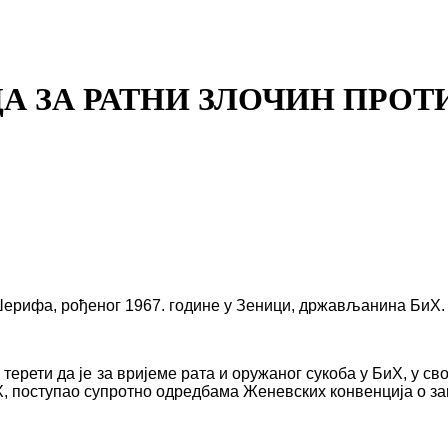
 ЗА РАТНИ ЗЛОЧИН ПРОТ
Шерифа, рођеног 1967. године у Зеници, држављанина БиХ.
терети да је за вријеме рата и оружаног сукоба у БиХ, у св
, поступао супротно одредбама Женевских конвенција о з