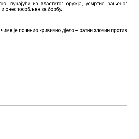
тно, пуцајући из властитог оружја, усмртио рањеног
н и онеспособљен за борбу.
име је починио кривично дјело – ратни злочин против