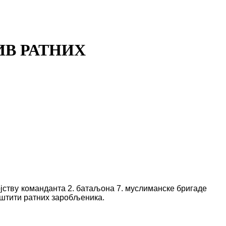
ИВ РАТНИХ
ојству командант
а
2. батаљона 7. муслиманске бригаде
аштити ратних заробљеника.