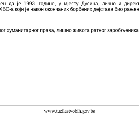
ен да је 1993. године, у мјесту Дусина, лично и дирек
ХВО-а који је након окончаних борбених дејстава био рање
г хуманитарног права, лишио живота ратног заробљеника ч
www.tuzilastvobih.gov.ba