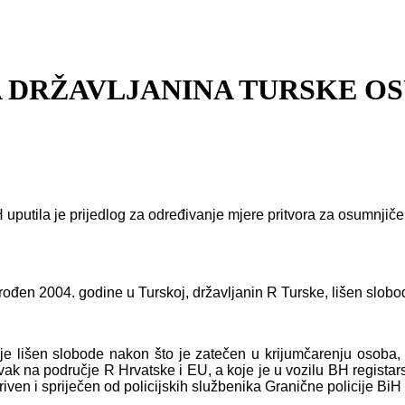
A DRŽAVLJANINA TURSKE O
H uputila je prijedlog za određivanje mjere pritvora za osumnjič
rođen 2004. godine u Turskoj, državljanin R Turske, lišen slobo
je lišen slobode nakon što je zatečen u krijumčarenju osoba, d
vak na područje R Hrvatske i EU, a koje je u vozilu BH regista
riven i spriječen od policijskih službenika Granične policije BiH