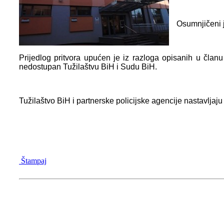
Osumnjičeni j
Prijedlog pritvora upućen je iz razloga opisanih u čla
nedostupan Tužilaštvu BiH i Sudu BiH.
Tužilaštvo BiH i partnerske policijske agencije nastavljaj
Štampaj