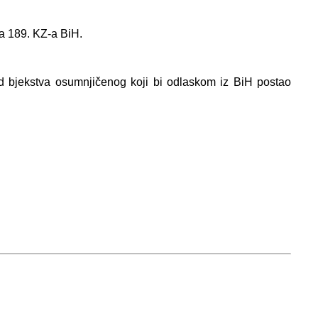
na 189. KZ-a BiH.
od bjekstva osumnjičenog koji bi odlaskom iz BiH postao