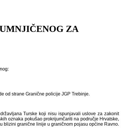
SUMNJIČENOG ZA
enog:
de od strane Granične policije JGP Trebinje.
ržavljana Turske koji nisu ispunjavali uslove za zakonit
rskih oznaka pokušao prokrijumčariti na područje Hrvatske,
 u blizini granične linije u graničnom pojasu općine Ravno.