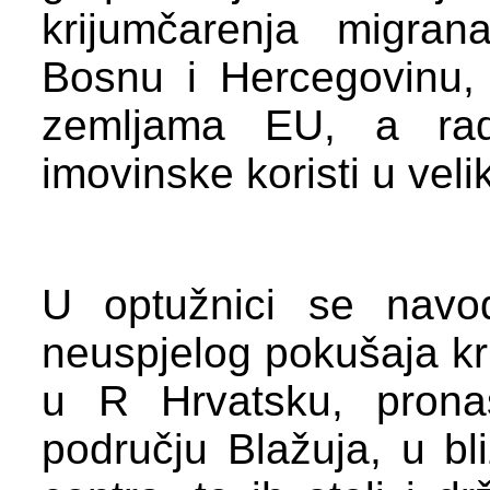
krijumčarenja migra
Bosnu i Hercegovinu, 
zemljama EU, a radi
imovinske koristi u vel
U optužnici se navo
neuspjelog pokušaja kr
u R Hrvatsku, prona
području Blažuja, u bl