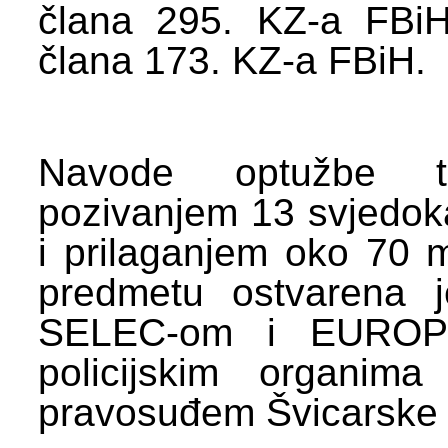
člana 295. KZ-a FBiH 
člana 173. KZ-a FBiH.
Navode optužbe tu
pozivanjem 13 svjedoka
i prilaganjem oko 70 m
predmetu ostvarena j
SELEC-om i EUROPO
policijskim organim
pravosuđem Švicarske 