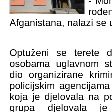
- Mo
rođen
Afganistana, nalazi se u
Optuženi se terete 
osobama uglavnom str
dio organizirane krim
policijskim agencijam
koja je djelovala na p
grupa djelovala je