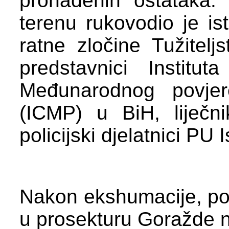
pronađenih ostataka
terenu rukovodio je is
ratne zločine Tužitelj
predstavnici Instit
Međunarodnog povjer
(ICMP) u BiH, liječn
policijski djelatnici PU
Nakon ekshumacije, pos
u prosekturu Goražde n