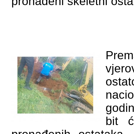
pronađeni skeletni osta
Prem
vjer
osta
naci
godin
bit 