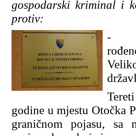
gospodarski kriminal i k
protiv:
- B
rođe
Velik
držav
Teret
godine u mjestu Otočka P
graničnom pojasu, sa 