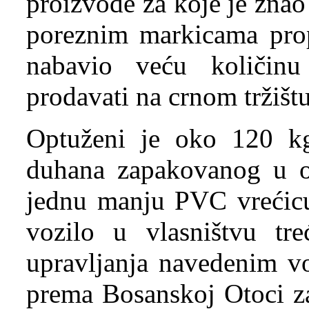
proizvode za koje je znao
poreznim markicama pro
nabavio veću količin
prodavati na crnom tržištu
Optuženi je oko 120 kg
duhana zapakovanog u o
jednu manju PVC vrećicu
vozilo u vlasništvu tr
upravljanja navedenim v
prema Bosanskoj Otoci za