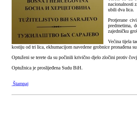
nacionalnosti z
ubili dva lica.
Protjerane civ
predmetima, d
zajedničku gro
Većina tijela t
kostiju od tri lica, ekhumacijom navedene grobnice pronađena su i 
Optuženi se terete da su počinili krivično djelo zločini protiv 
Optužnica je proslijeđena Sudu BiH.
Štampaj