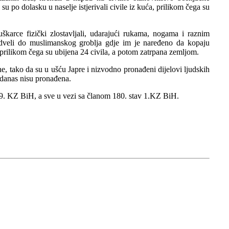
su po dolasku u naselje istjerivali civile iz kuća, prilikom čega su
škarce fizički zlostavljali, udarajući rukama, nogama i raznim
odveli do muslimanskog groblja gdje im je naređeno da kopaju
prilikom čega su ubijena 24 civila, a potom zatrpana zemljom.
ne, tako da su u ušću Japre i nizvodno pronađeni dijelovi ljudskih
o danas nisu pronađena.
m 29. KZ BiH, a sve u vezi sa članom 180. stav 1.KZ BiH.