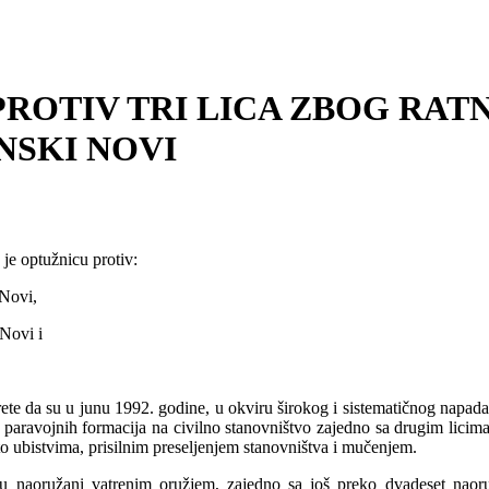
ROTIV TRI LICA ZBOG RAT
NSKI NOVI
je optužnicu protiv:
Novi,
Novi i
rete da su u junu 1992. godine, u okviru širokog i sistematičnog napad
 i paravojnih formacija na civilno stanovništvo zajedno sa drugim licim
i to ubistvima, prisilnim preseljenjem stanovništva i mučenjem.
su naoružani vatrenim oružjem, zajedno sa još preko dvadeset naoru