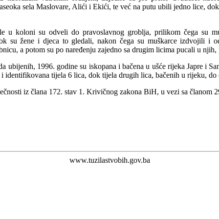
aseoka sela Maslovare, Alići i Ekići, te već na putu ubili jedno lice, dok 
ile u koloni su odveli do pravoslavnog groblja, prilikom čega su mu
ok su žene i djeca to gledali, nakon čega su muškarce izdvojili i 
bnicu, a potom su po naređenju zajedno sa drugim licima pucali u njih, 
ada ubijenih, 1996. godine su iskopana i bačena u ušće rijeka Japre i Sa
identifikovana tijela 6 lica, dok tijela drugih lica, bačenih u rijeku, d
čovječnosti iz člana 172. stav 1. Krivičnog zakona BiH, u vezi sa člano
www.tuzilastvobih.gov.ba