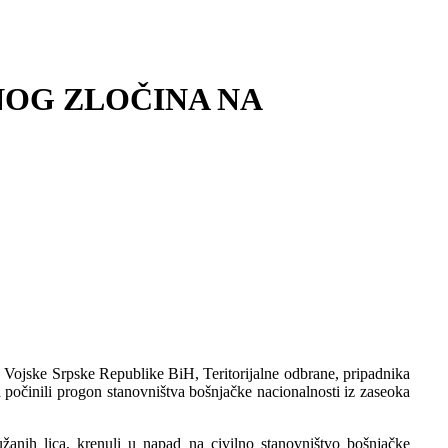
NOG ZLOČINA NA
a Vojske Srpske Republike BiH, Teritorijalne odbrane, pripadnika
a počinili progon stanovništva bošnjačke nacionalnosti iz zaseoka
žanih lica, krenuli u napad na civilno stanovništvo bošnjačke