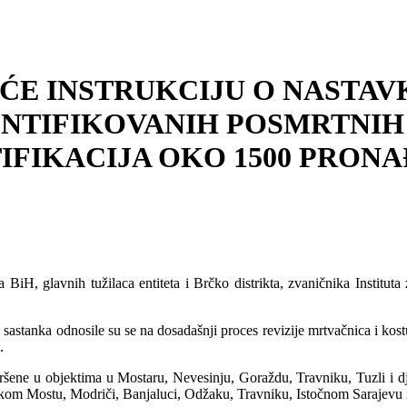
 ĆE INSTRUKCIJU O NASTAV
NTIFIKOVANIH POSMRTNIH 
TIFIKACIJA OKO 1500 PRON
 BiH, glavnih tužilaca entiteta i Brčko distrikta, zvaničnika Institu
 sastanka odnosile su se na dosadašnji proces revizije mrtvačnica i kos
.
vršene u objektima u Mostaru, Nevesinju, Goraždu, Travniku, Tuzli i 
skom Mostu, Modriči, Banjaluci, Odžaku, Travniku, Istočnom Sarajevu 