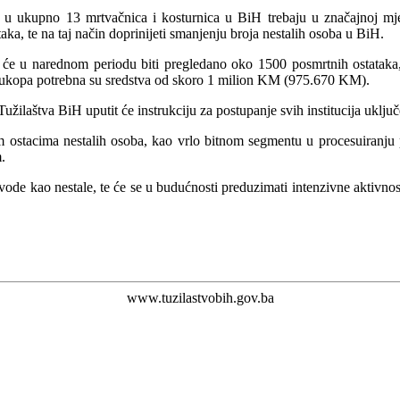
 u ukupno 13 mrtvačnica i kosturnica u BiH trebaju u značajnoj mjeri
aka, te na taj način doprinijeti smanjenju broja nestalih osoba u BiH.
će u narednom periodu biti pregledano oko 1500 posmrtnih ostataka, 
 i ukopa potrebna su sredstva od skoro 1 milion KM (975.670 KM).
Tužilaštva BiH uputit će instrukciju za postupanje svih institucija uključ
 ostacima nestalih osoba, kao vrlo bitnom segmentu u procesuiranju 
.
vode kao nestale, te će se u budućnosti preduzimati intenzivne aktivnos
www.tuzilastvobih.gov.ba