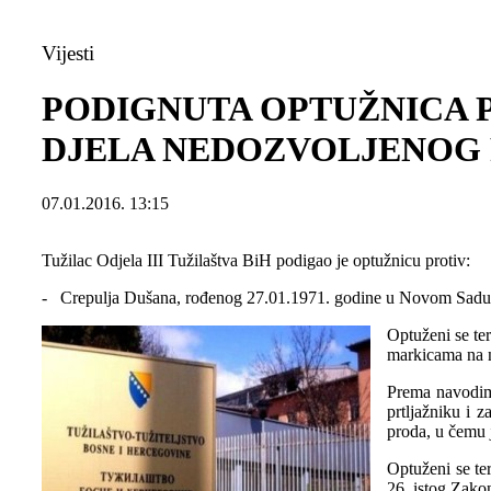
Vijesti
PODIGNUTA OPTUŽNICA P
DJELA NEDOZVOLJENOG 
07.01.2016. 13:15
Tužilac Odjela III Tužilaštva BiH podigao je optužnicu protiv:
- Crepulja Dušana, rođenog 27.01.1971. godine u Novom Sadu, R
Optuženi se te
markicama na 
Prema navodima
prtljažniku i 
proda, u čemu 
Optuženi se te
26. istog Zako