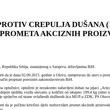
ROTIV CREPULJA DUŠANA (
PROMETA AKCIZNIH PROI
epublika Srbija, nastanjenog u Sarajevu, državljanina BiH.
reti da je dana 02.09.2015. godine u Olovu, namjeravao da stavi u prom
način propisan poreznim zakonodavstvom BiH.
 optužnice, optuženi je nezakonito nabavljeni duhan na pijaci „Ari
zadnjem sjedištu vozila utovario u količini od ukupno 199,4 kg (sitn
je spriječen od strane ovlaštenih službenih lica MUP-a ZDK, PS Olovo
reti da je počinio krivično djelo nedozvoljen promet akciznih proizvo
na.