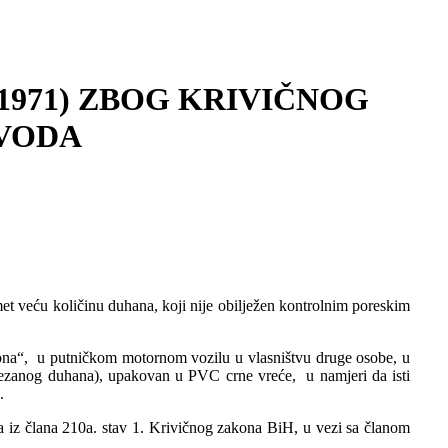
1971) ZBOG KRIVIČNOG
ZVODA
et veću količinu duhana, koji nije obilježen kontrolnim poreskim
zona“, u putničkom motornom vozilu u vlasništvu druge osobe, u
o rezanog duhana), upakovan u PVC crne vreće, u namjeri da isti
.
da iz člana 210a. stav 1. Krivičnog zakona BiH, u vezi sa članom