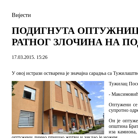
Вијести
ПОДИГНУТА ОПТУЖНИЦА
РАТНОГ ЗЛОЧИНА НА ПО
17.03.2015. 15:26
У овој истрази остварена је значајна сарадња са Тужилашт
Тужилац Посе
- Максимовић
Оптужени се 
супротно одр
Он је оптуже
општина Брат
иза камиона,
оптужени лично пришао жртви и заклао је ножем.