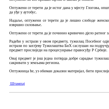
Оптужени се терети да је истог дана у мјесту Глогова, оп
да уђе у аутобус.
Надаље, оптужени се терети да је лишио слободе женско
извршио силовање.
Оптужени се терети да је починио кривично дјело ратног 
Радећи у истрази у овом предмету, тужилац Посебног одје
истрази по захтјеву Тужилаштва БиХ саслушан на подручј
предмет прослиједи на процесуирање правосуђу Р Србије.
Овај предмет је још једна потврда добре сарадње тужила
сакривати у земљама региона.
Оптужница ће, уз обиман доказни материјал, бити прослиј
Штампај