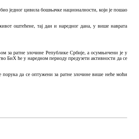
 убио једног цивила бошњачке националности, који је пошао
ивот оштећене, тај дан и наредног дана, у више наврата
вом за ратне злочине Републике Србије, а осумњичени је у
во БиХ ће у наредном периоду предузети активности да се
е порука да се оптужени за ратне злочине више неће моћи