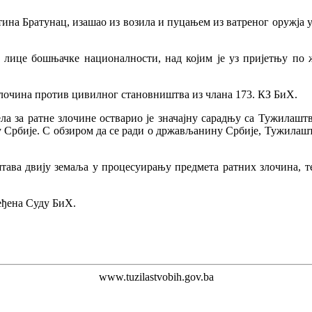
штина Братунац, изашао из возила и пуцањем из ватреног оружја
 лице бошњачке националности, над којим је уз пријетњу по ж
злочина против цивилног становништва из члана 173. КЗ БиХ.
ла за ратне злочине остварио је значајну сарадњу са Тужилашт
у Србије. С обзиром да се ради о држављанину Србије, Тужилашт
штава двију земаља у процесуирању предмета ратних злочина, т
еђена Суду БиХ.
www.tuzilastvobih.gov.ba