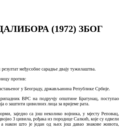
ИБОРА (1972) ЗБОГ
н резултат међусобне сарадње двају тужилаштва.
ницу против:
настањеног у Београду, држављанина Републике Србије.
 припадник ВРС на подручју општине Братунац, поступао
а о заштити цивилних лица за вријеме рата.
орми, заједно са још неколико војника, у мјесту Реповац,
ојио 3 цивила, рођака из породице Салкић, које су одвели
 а након што је један од њих још давао знакове живота,