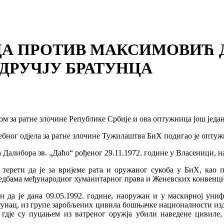
 ПРОТИВ МАКСИМОВИЋ ДАЛ
ДРУЧЈУ БРАТУНЦА
вом за ратне злочине Републике Србије и ова оптужница још једа
бног одјела за ратне злочине Тужилаштва БиХ подигао је оптуж
 Далибора зв. „Даћо“ рођеног 29.11.1972. године у Власеници, 
терети да је за вријеме рата и оружаног сукоба у БиХ, као
едбама међународног хуманитарног права и Женевских конвенциј
н да је дана 09.05.1992. године, наоружан и у маскирној униф
унац, из групе заробљених цивила бошњачке националности издв
 гдје су пуцањем из ватреног оружја убили наведене цивиле,