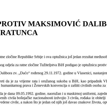
ROTIV MAKSIMOVIĆ DALIBO
BRATUNCA
atne zločine Republike Srbije i ova optužnica još jedan rezultat međusob
og odjela za ratne zločine Tužiteljstva BiH podigao je optužnicu protiv
alibora zv. „Daćo“ rođenog 29.11.1972. godine u Vlasenici, nastanjen
ereti da je za vrijeme rata i oružanog sukoba u BiH, kao pripadnik
umanitarnog prava i Ženevskih konvencija o zaštiti civilnih osoba za v
da je dana 09.05.1992. godine, naoružan i u maskirnoj uniformi, zajedn
enih civila bošnjačke nacionalnosti izdvojio 3 civila, rođaka iz obitelj
vedene civile, a nakon što je jedan od njih još davao znakove života, op