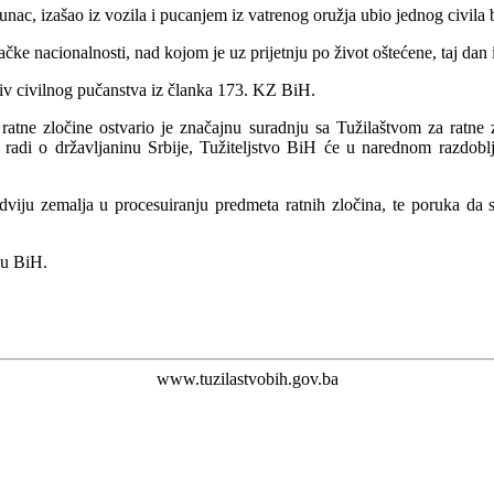
unac, izašao iz vozila i pucanjem iz vatrenog oružja ubio jednog civila
ačke nacionalnosti, nad kojom je uz prijetnju po život oštećene, taj dan 
otiv civilnog pučanstva iz članka 173. KZ BiH.
ratne zločine ostvario je značajnu suradnju sa Tužilaštvom za ratne z
radi o državljaninu Srbije, Tužiteljstvo BiH će u narednom razdoblj
 dviju zemalja u procesuiranju predmeta ratnih zločina, te poruka da 
du BiH.
www.tuzilastvobih.gov.ba