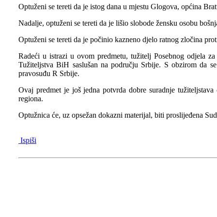
Optuženi se tereti da je istog dana u mjestu Glogova, općina Brat
Nadalje, optuženi se tereti da je lišio slobode žensku osobu bošnj
Optuženi se tereti da je počinio kazneno djelo ratnog zločina pr
Radeći u istrazi u ovom predmetu, tužitelj Posebnog odjela za 
Tužiteljstva BiH saslušan na području Srbije. S obzirom da se 
pravosuđu R Srbije.
Ovaj predmet je još jedna potvrda dobre suradnje tužiteljstava
regiona.
Optužnica će, uz opsežan dokazni materijal, biti proslijeđena Su
Ispiši