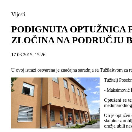
Vijesti
PODIGNUTA OPTUŽNICA P
ZLOČINA NA PODRUČJU 
17.03.2015. 15:26
U ovoj istrazi ostvarena je značajna suradnja sa Tužilaštvom za r
Tužitelj Posebn
- Maksimović D
Optuženi se t
međunarodnog h
On je optužen 
skupine zaroblj
oružja ubili na