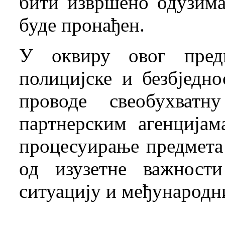
бити извршено одузима
буде пронађен.
У оквиру овог пред
полицијске и безбједн
проводе свеобухват
партнерским агенцијам
процесуирање предмета 
од изузетне важности
ситуацију и међународн