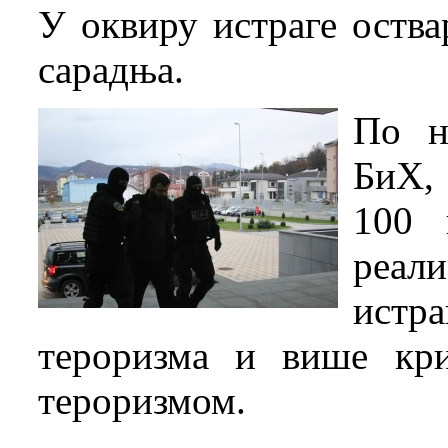
У оквиру истраге оства
сарадња.
По н
БиХ,
100 
реали
истр
тероризма и више кри
тероризмом.