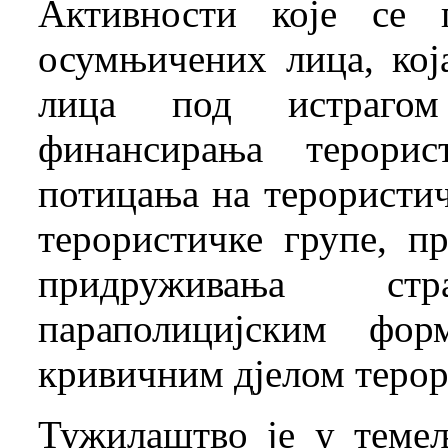
Активности које се 
осумњичених лица, кој
лица под истрагом
финансирања терорис
потицања на терористич
терористичке групе, п
придруживања с
параполицијским фор
кривичним дјелом терор
Тужилаштво је у темељ