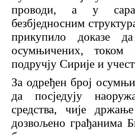
проводи, а у сар
безбједносним структур
прикупило доказе да
осумњичених, током 
подручју Сирије и учес
За одређен број осумњ
да посједују наоруж
средства, чије држањ
дозвољено грађанима Б