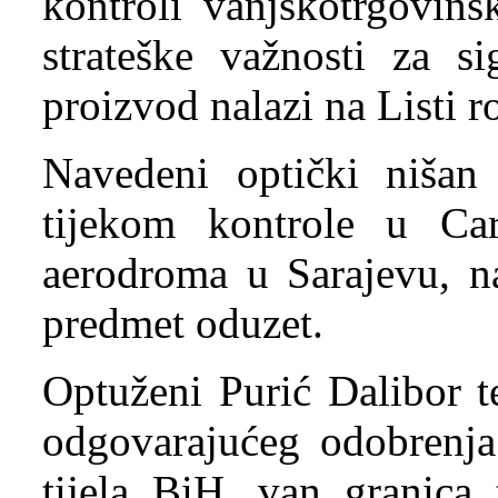
kontroli vanjskotrgovin
strateške važnosti za s
proizvod nalazi na Listi 
Navedeni optički nišan 
tijekom kontrole u C
aerodroma u Sarajevu, n
predmet oduzet.
Optuženi Purić Dalibor t
odgovarajućeg odobrenja
tijela BiH, van granica 