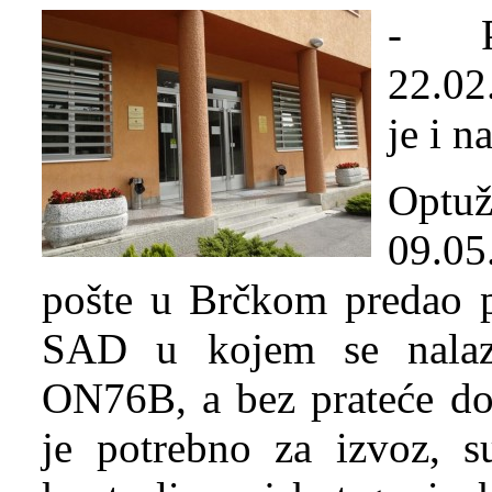
- Pu
22.02
je i n
Optu
09.05
pošte u Brčkom predao pa
SAD u kojem se nalazi
ON76B, a bez prateće dok
je potrebno za izvoz, 