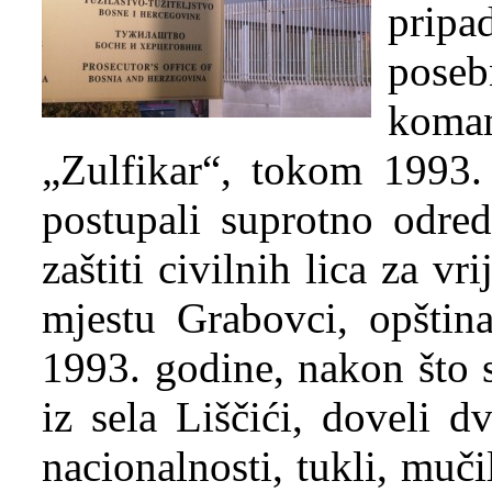
pripa
poseb
koman
„Zulfikar“, tokom 1993.
postupali suprotno odre
zaštiti civilnih lica za vr
mjestu Grabovci, opštin
1993. godine, nakon što 
iz sela Liščići, doveli d
nacionalnosti, tukli, mučil