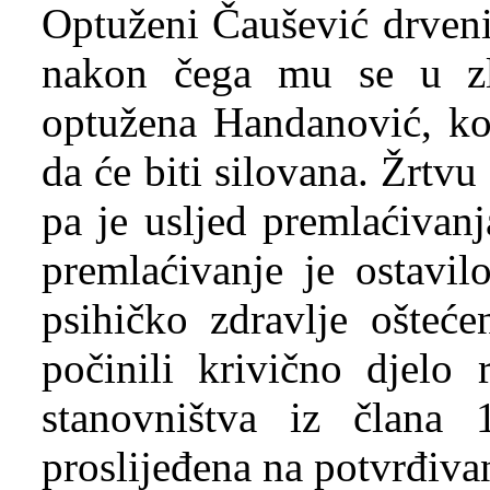
Optuženi Čaušević drveni
nakon čega mu se u zlos
optužena Handanović, koj
da će biti silovana. Žrtvu 
pa je usljed premlaćivanj
premlaćivanje je ostavil
psihičko zdravlje ošteće
počinili krivično djelo 
stanovništva iz člana
proslijeđena na potvrđiv