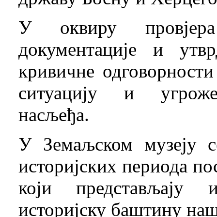
У оквиру провјер
документације и утв
кривичне одговорности
ситуацију и угрожен
насљеђа.
У Земаљском музеју с
историјских периода по
који представљају и
историјску баштину наш