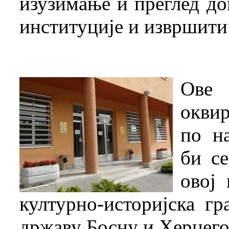
изузимање и преглед до
институције и извршити 
Ове 
оквир
по на
би се
овој 
културно-историјска гр
државу Босну и Херцего