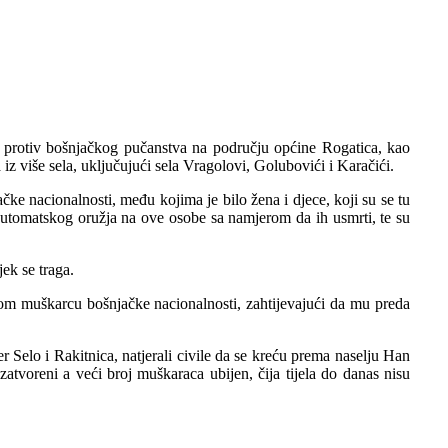
g protiv bošnjačkog pučanstva na području općine Rogatica, kao
 više sela, uključujući sela Vragolovi, Golubovići i Karačići.
čke nacionalnosti, među kojima je bilo žena i djece, koji su se tu
z automatskog oružja na ove osobe sa namjerom da ih usmrti, te su
jek se traga.
om muškarcu bošnjačke nacionalnosti, zahtijevajući da mu preda
r Selo i Rakitnica, natjerali civile da se kreću prema naselju Han
atvoreni a veći broj muškaraca ubijen, čija tijela do danas nisu