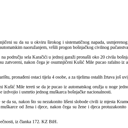
jičeni su da su u okviru širokog i sistematičnog napada, usmjereno
utomatskim naoružanjem, vršili progon bošnjačkog civilnog pučanstva iz
na području sela Karačići u jednoj garaži pronašli oko 20 civila bošnja
dje su zatvoreni, nakon čega je osumnjičeni Kušić Mile pucao rafalno i
ištu, pronađeni ostaci tijela 4 osobe, a za tijelima ostalih žrtava još uvi
 Kušić Mile tereti se da je pucao iz automatskog oružja u noge jedn
a je izdvojio i usmrtio jednog muškarca bošnjačke nacionalnosti.
se da su, nakon što su nezakonito lišeni slobode civili iz mjesta Krame
muškarce od žena i djece, nakon čega su žene i djeca protuzakonito z
vječnosti, iz članka 172. KZ BiH.