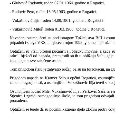
- Gluhović Radomir, rođen 07.01.1964. godine u Rogatici,
- Radović Pero, rođen 16.05.1963. godine u Rogatici,
- Vukašinović Ilija, rođen 14.09.1961. godine u Rogatici i
- Vukašinović Miloš, rođen 01.03.1968. godine u Rogatici.
Navedeni osumnjičeni su pod istragom Tužiteljstva BiH i osumn
pripadnici snaga VRS, u mjesecu rujnu 1992. godine, naoružani a
Optuženi su vršili progon pučanstva i pljačku imovine, a kada su 
sakrili bježeći od napada, premjestili su ih u obližnju štalu, g
tada ubijene sve zatočene osobe.
Tom prigodom štalu je zahvatio požar, pa su na toj lokaciji, na zgar
Prigodom napada na Kramer Selo u općini Rogatica, osumnjičeni
zlato i dragocjenosti, a osumnjičeni Vukašinović Ilija tereti se d
Osumnjičeni Kušić Mile, Vukašinović Ilija i Perković Saša terete 
Stjenica i zgradi osmogodišnje škole, te tom prigodom odvajali 
pronađena.
Optuženi se terete da su počinili kazneno djelo zločini protiv čo