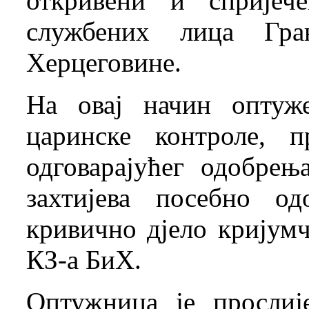
откривени и спријеч
службених лица Гра
Херцеговине.
На овај начин оптуже
царинске контроле, п
одговарајућег одобрењ
захтијева посебно о
кривично дјело кријумч
КЗ-а БиХ.
Оптужница је прослиј