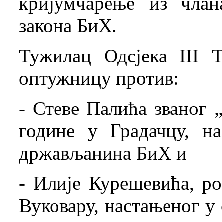
кријумчарење из члан
закона БиХ.
Тужилац Одсјека III 
оптужницу против:
- Стеве Палића званог „
године у Градачцу, н
држављанина БиХ и
- Илије Курешевића, ро
Вуковару, настањеног 