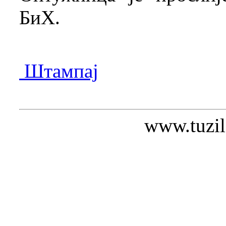
БиХ.
Штампај
www.tuzil