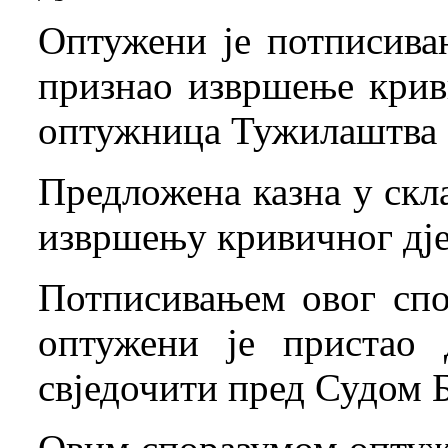
Оптужени је потписива
признао извршење криви
оптужница Тужилаштва
Предложена казна у скла
извршењу кривичног дје
Потписивањем овог спо
оптужени је пристао
свједочити пред Судом 