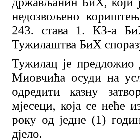
држављанин БиХ, који ј
недозвољено кориштењ
243. става 1. КЗ-а Б
Тужилаштва БиХ спораз
Тужилац је предложио
Миовчића осуди на ус
одредити казну затв
мјесеци, која се неће 
року од једне (1) год
дјело.