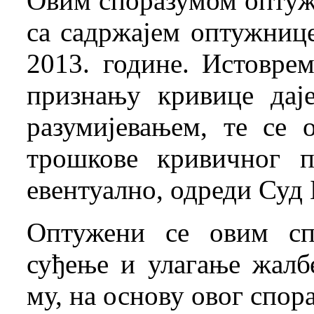
Овим споразумом оптуже
са садржајем оптужниц
2013. године. Истоврем
признању кривице дај
разумијевањем, те се 
трошкове кривичног п
евентуално, одреди Суд
Оптужени се овим сп
суђење и улагање жалб
му, на основу овог спор