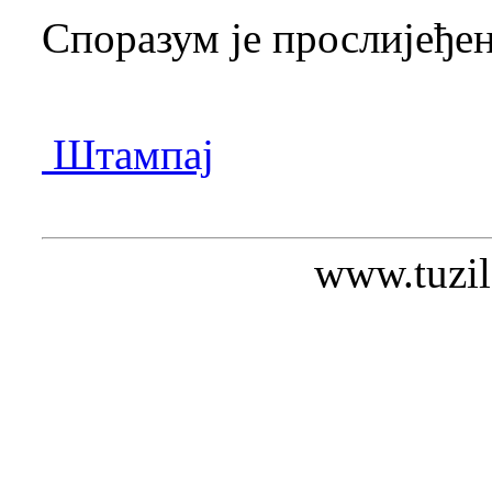
Споразум је прослијеђе
Штампај
www.tuzil