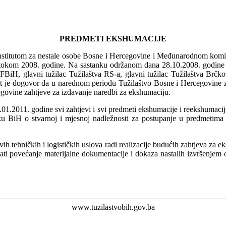
PREDMETI EKSHUMACIJE
stitutom za nestale osobe Bosne i Hercegovine i Međunarodnom komis
a tokom 2008. godine. Na sastanku održanom dana 28.10.2008. godine 
a FBiH, glavni tužilac Tužilaštva RS-a, glavni tužilac Tužilaštva Brčko 
t je dogovor da u narednom periodu Tužilaštvo Bosne i Hercegovine za
govine zahtjeve za izdavanje naredbi za ekshumaciju.
01.2011. godine svi zahtjevi i svi predmeti ekshumacije i reekshumaci
iH o stvarnoj i mjesnoj nadležnosti za postupanje u predmetima ek
h tehničkih i logističkih uslova radi realizacije budućih zahtjeva za ek
ati povećanje materijalne dokumentacije i dokaza nastalih izvršenjem 
www.tuzilastvobih.gov.ba