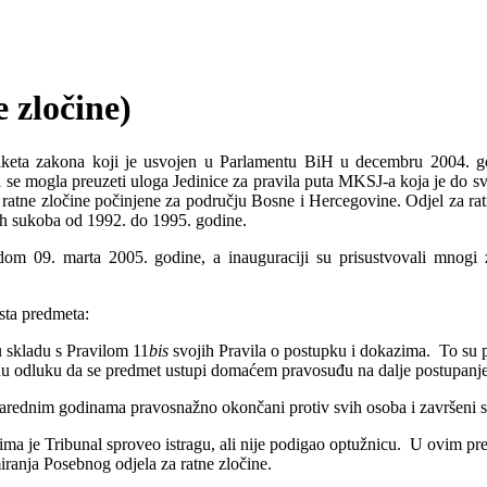
e zločine)
paketa zakona koji je usvojen u Parlamentu BiH u decembru 2004. go
 se mogla preuzeti uloga Jedinice za pravila puta MKSJ-a koja je do sv
atne zločine počinjene za području Bosne i Hercegovine. Odjel za rat
nih sukoba od 1992. do 1995. godine.
adom 09. marta 2005. godine, a inauguraciji su prisustvovali mno
sta predmeta:
 skladu s Pravilom 11
bis
svojih Pravila o postupku i dokazima. To su p
žnu odluku da se predmet ustupi domaćem pravosuđu na dalje postupanje
 u narednim godinama pravosnažno okončani protiv svih osoba i završeni
jima je Tribunal sproveo istragu, ali nije podigao optužnicu. U ovim p
iranja Posebnog odjela za ratne zločine.