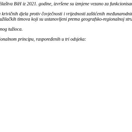
laštva BiH iz 2021. godine, izvršene su izmjene vezano za funkcionisan
a krivičnih djela protiv čovječnosti i vrijednosti zaštićenih međunaro
tužilačkih timova koji su ustanovljeni prema geografsko-regionalnoj str
nog tužioca.
ionalnom principu, raspoređenih u tri odsjeka: