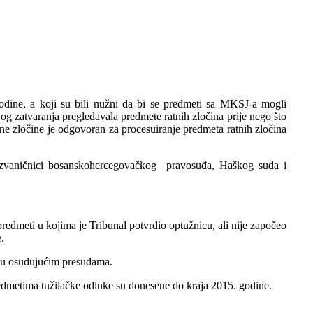
dine, a koji su bili nužni da bi se predmeti sa MKSJ-a mogli
og zatvaranja pregledavala predmete ratnih zločina prije nego što
ne zločine je odgovoran za procesuiranje predmeta ratnih zločina
gi zvaničnici bosanskohercegovačkog pravosuđa, Haškog suda i
redmeti u kojima je Tribunal potvrdio optužnicu, ali nije započeo
.
 su osuđujućim presudama.
redmetima tužilačke odluke su donesene do kraja 2015. godine.