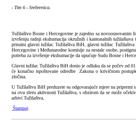
- Tim 6 - Srebrenica.
Tužilaštvo Bosne i Hercegovine je zajedno sa novoosnovanim In
izvršenju radnji ekshumacija okružnih i kantonalnih tužilaštav
prisutni glavni tužilac Tužilaštva BiH, glavni tužilac Tužilaštv
Hercegovine i Međunarodne komisije za nestale osobe, postignu
potreba za izvršenje ekshumacije da upućuje Sudu Bosne i Herce
Glavni tužilac Tužilaštva BiH donio je odluku da se počev od 01.
će konačno ispoštovane odredbe Zakona o krivičnom postupku B
zločina.
U Tužilaštvu BiH preduzete su odgovarajuće mjere na pripremi svi
na ovu sferu aktivnosti Tužilaštva, s obzirom da se može očekiv
arhivi Tužilaštva.
Štampaj