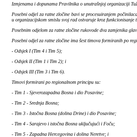
Izmjenama i dopunama Pravilnika o unutrašnjoj organizaciji Tuži
Posebni odjel za ratne zločine bavi se procesuiranjem počinilac
u organizacijskom smislu svoj rad ostvaruje kroz funkcionisanje 
Posebnim odjelom za ratne zločine rukovode dva zamjenika glav
Posebni odjel za ratne zločine ima šest timova formiranih po reg
- Odsjek I (Tim 4 i Tim 5);
- Odsjek II (Tim 1 i Tim 2); i
- Odsjek III (Tim 3 i Tim 6).
Timovi formirani po regionalnom principu su:
- Tim 1 - Sjeverozapadna Bosna i dio Posavine;
- Tim 2 - Srednja Bosna;
- Tim 3 - Istočna Bosna (dolina Drine) i dio Posavine;
- Tim 4 - Sarajevo i istočna Bosna uključujući i Foču;
- Tim 5 - Zapadna Hercegovina i dolina Neretve; i