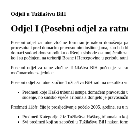
Odjeli u Tužilaštvu BiH
Odjel I (Posebni odjel za ratn
Posebni odjel za ratne zločine formiran je nakon donošenja 
procesuirati pred domaćim pravosudnim institucijama, kao i da bi
domaći sudovi donesu odluku o lišenju slobode osumnjičenih za r
koji su počinjeni na teritoriji Bosne i Hercegovine u periodu rat
Posebni odjel za ratne zločine Tužilaštva BiH počeo je sa r
međunarodne zajednice.
Posebni odjel za ratne zločine Tužilaštva BiH radi na nekoliko vr
Predmeti koje Haški tribunal ustupa domaćem pravosuđu u
suđenje, no sudsko vijeće Tribunala donijelo je pravosna
Predmeti 11
bis
, čije je prosljeđivanje počelo 2005. godine, su
Predmeti Kategorije 2 iz Tužilaštva Haškog tribunala u ko
Svi predmeti koji su započeti u Tužilaštvu BiH nakon form