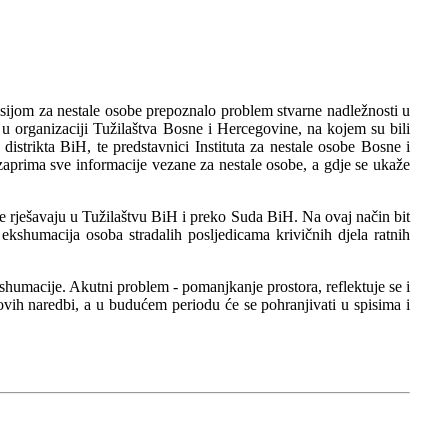
ijom za nestale osobe prepoznalo problem stvarne nadležnosti u
u organizaciji Tužilaštva Bosne i Hercegovine, na kojem su bili
distrikta BiH, te predstavnici Instituta za nestale osobe Bosne i
prima sve informacije vezane za nestale osobe, a gdje se ukaže
je rješavaju u Tužilaštvu BiH i preko Suda BiH. Na ovaj način bit
shumacija osoba stradalih posljedicama krivičnih djela ratnih
shumacije. Akutni problem - pomanjkanje prostora, reflektuje se i
ovih naredbi, a u budućem periodu će se pohranjivati u spisima i