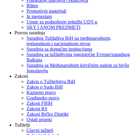
Fotografije interijera i eksterijera
Bilten
Promotivni materijali
In memoriam
Upute za podnošenje pritužbi UDT-u
SKY I ANOM PREDMETI
Pravna suradnja
Suradnja Tužilaštva BiH na međunarodnom,
regionalnom i nacionalnom nivou
Suradnja sa domaćim institucijama
Suradnja sa tužilaštvima jugoistočne Evrope/zapadnog
Balkana
Suradnja sa Međunarodnim krivičnim sudom za bivšu
Jugoslaviju
Zakoni
Zakon o Тužiteljstvu BiH
Zakon o Sudu BiH
Kazneno pravo
Građansko pravo
Zakoni FBIH
Zakoni RS
Zakoni Brčko Distrikt
Ostali propisi
Tužitelji
Glavni tužitelj