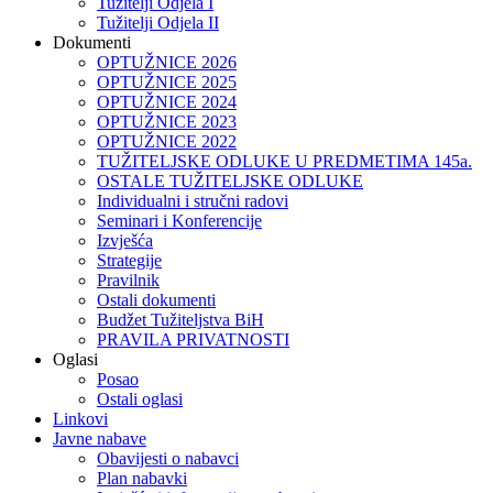
Tužitelji Odjela I
Tužitelji Odjela II
Dokumenti
OPTUŽNICE 2026
OPTUŽNICE 2025
OPTUŽNICE 2024
OPTUŽNICE 2023
OPTUŽNICE 2022
TUŽITELJSKE ODLUKE U PREDMETIMA 145a.
OSTALE TUŽITELJSKE ODLUKE
Individualni i stručni radovi
Seminari i Konferencije
Izvješća
Strategije
Pravilnik
Ostali dokumenti
Budžet Tužiteljstva BiH
PRAVILA PRIVATNOSTI
Oglasi
Posao
Ostali oglasi
Linkovi
Javne nabave
Obavijesti o nabavci
Plan nabavki