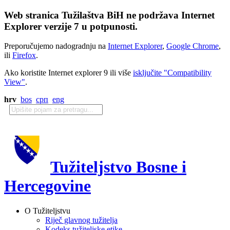
Web stranica Tužilaštva BiH ne podržava Internet
Explorer verzije 7 u potpunosti.
Preporučujemo nadogradnju na
Internet Explorer
,
Google Chrome
,
ili
Firefox
.
Ako koristite Internet explorer 9 ili više
isključite "Compatibility
View"
.
hrv
bos
срп
eng
Tužiteljstvo Bosne i
Hercegovine
O Tužiteljstvu
Riječ glavnog tužitelja
Kodeks tužiteljske etike