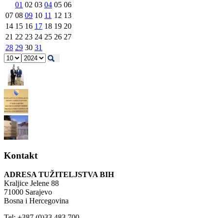
01
02
03
04
05
06
07
08
09
10
11
12
13
14
15
16
17
18
19
20
21
22
23
24
25
26
27
28
29
30
31
Kontakt
ADRESA TUŽITELJSTVA BIH
Kraljice Jelene 88
71000 Sarajevo
Bosna i Hercegovina
Tel: +387 (0)33 483 700