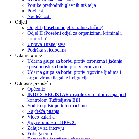
Poruke prethodnih glavnih tužitelja
Povijest
Nadležnosti
Odjeli
Odjel I (Posebni odjel za ratne zločine)
Odjel II (Posebni odjel za organizirani kriminal i
korupciju)
Uprava Tužiteljstva
Podrška svjedocima
Udarne grupe
Udarna grupa za borbu protiv terorizma i jačanja
sposobnosti za borbu protiv terorizma
Udarna grupa za borbu protiv trgovine ljudima i
organizirane ilegalne imigracije
Odnosi s javnošću
Općenito
INDEX REGISTAR raspoloživih informacija pod
kontrolom Tužiteljstva BiH
Vodič o pristupu informacijama
Najčešća pitanja
Video galerija
Други о нама - ПРЕСC
Zahtjev za intervju
Foto galerija