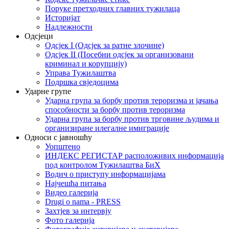
Поруке претходних главних тужилаца
Историјат
Надлежности
Одсјеци
Одсјек I (Одсјек за ратне злочине)
Одсјек II (Посебни одсјек за организовани
криминал и корупцију)
Управа Тужилаштва
Подршка свједоцима
Ударне групе
Ударна група за борбу против тероризма и јачања
способности за борбу против тероризма
Ударна група за борбу против трговине људима и
организиране илегалне имиграције
Односи с јавношћу
Уопштено
ИНДЕКС РЕГИСТАР расположивих информација
под контролом Тужилаштва БиХ
Водич о приступу информацијама
Најчешћа питања
Видео галерија
Drugi o nama - PRESS
Захтјев за интервју
Фото галерија