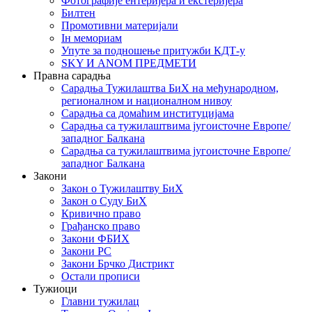
Фотографије ентеријера и екстеријера
Билтен
Промотивни материјали
Iн мемориам
Упуте за подношење притужби КДТ-у
SKY И ANOM ПРЕДМЕТИ
Правна сарадња
Сарадња Тужилаштва БиХ на међународном,
регионалном и националном нивоу
Сарадња са домаћим институцијама
Сарадња са тужилаштвима југоисточне Европе/
западног Балкана
Сарадња са тужилаштвима југоисточне Европе/
западног Балкана
Закони
Закон о Тужилаштву БиХ
Закон о Суду БиХ
Кривично право
Грађанско право
Закони ФБИХ
Закони РС
Закони Брчко Дистрикт
Остали прописи
Тужиоци
Главни тужилац