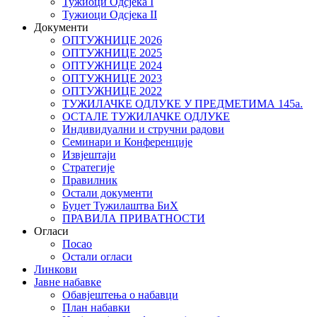
Тужиоци Oдсјекa I
Тужиоци Oдсјекa II
Документи
ОПТУЖНИЦЕ 2026
ОПТУЖНИЦЕ 2025
ОПТУЖНИЦЕ 2024
ОПТУЖНИЦЕ 2023
ОПТУЖНИЦЕ 2022
ТУЖИЛАЧКЕ ОДЛУКЕ У ПРЕДМЕТИМА 145а.
ОСТАЛЕ ТУЖИЛАЧКЕ ОДЛУКЕ
Индивидуални и стручни радови
Семинари и Конференције
Извјештаји
Стратегије
Правилник
Остали документи
Буџет Тужилаштва БиХ
ПРАВИЛА ПРИВАТНОСТИ
Огласи
Посао
Остали огласи
Линкови
Јавне набавке
Обавјештења о набавци
План набавки