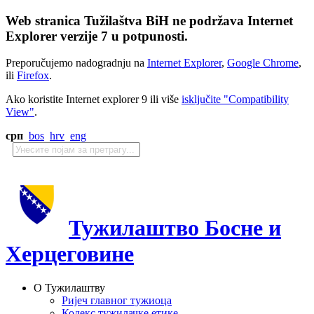
Web stranica Tužilaštva BiH ne podržava Internet
Explorer verzije 7 u potpunosti.
Preporučujemo nadogradnju na
Internet Explorer
,
Google Chrome
,
ili
Firefox
.
Ako koristite Internet explorer 9 ili više
isključite "Compatibility
View"
.
срп
bos
hrv
eng
Тужилаштво Босне и
Херцеговине
О Тужилаштву
Ријеч главног тужиоца
Кодекс тужилачке етике