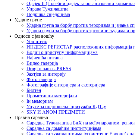
Одсјек II (Посебни одсјек за организовани кримина
Управа Тужилаштва
Подршка свједоцима
Ударне групе
Ударна група за борбу против тероризма и јачања с
Ударна група за борбу против трговине људима и о
Односи с јавношћу
Уопштено
ИНДЕКС РЕГИСТАР расположивих информација п
Водич о приступу информацијама
Најчешћа питања
Видео галерија
Drugi o nama - PRESS
Захтјев за интервју
Фото галерија
Фотографије ентеријера и екстеријера
Билтен
Промотивни материјали
Iн мемориам
Упуте за подношење притужби КДТ-у
SKY И ANOM ПРЕДМЕТИ
Правна сарадња
Сарадња Тужилаштва БиХ на међународном, регио
Сарадња са домаћим институцијама
Сарадња са тужилаштвима југоисточне Европе/запа