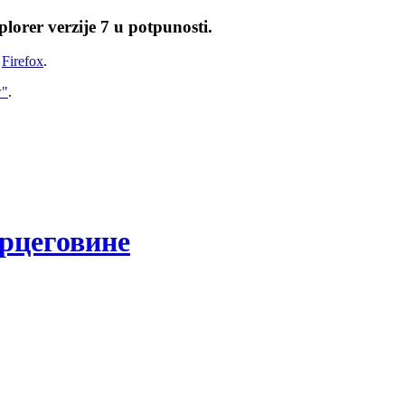
lorer verzije 7 u potpunosti.
i
Firefox
.
w"
.
рцеговине