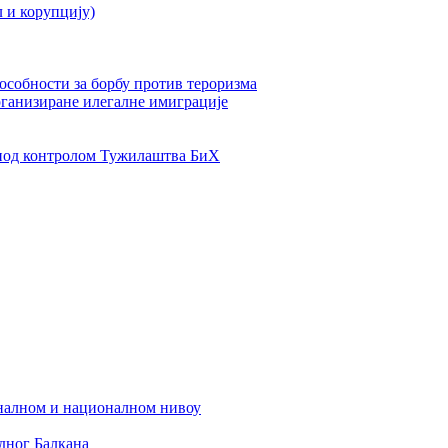
л и корупцију)
пособности за борбу против тероризма
рганизиране илегалне имиграције
од контролом Тужилаштва БиХ
налном и националном нивоу
дног Балкана