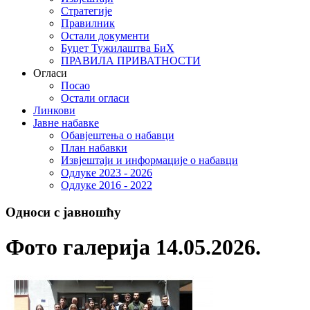
Стратегије
Правилник
Остали документи
Буџет Тужилаштва БиХ
ПРАВИЛА ПРИВАТНОСТИ
Огласи
Посао
Остали огласи
Линкови
Јавне набавке
Обавјештења о набавци
План набавки
Извјештаји и информације о набавци
Одлуке 2023 - 2026
Одлуке 2016 - 2022
Односи с јавношћу
Фото галерија 14.05.2026.