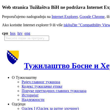
Web stranica Tužilaštva BiH ne podržava Internet Exp
Preporučujemo nadogradnju na
Internet Explorer
,
Google Chrome
, il
Ako koristite Internet explorer 9 ili više
isključite "Compatibility Vie
срп
bos
hrv
eng
Тужилаштво Босне и Хе
О Тужилаштву
Ријеч главног тужиоца
Кодекс тужилачке етике
Поруке претходних главних тужилаца
Историјат
Надлежности
Одсјеци
Одсјек I (Одсјек за ратне злочине)