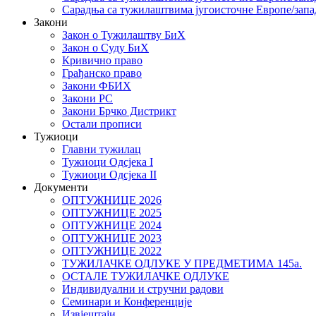
Сарадња са тужилаштвима југоисточне Европе/запа
Закони
Закон о Тужилаштву БиХ
Закон о Суду БиХ
Кривично право
Грађанско право
Закони ФБИХ
Закони РС
Закони Брчко Дистрикт
Остали прописи
Тужиоци
Главни тужилац
Тужиоци Oдсјекa I
Тужиоци Oдсјекa II
Документи
ОПТУЖНИЦЕ 2026
ОПТУЖНИЦЕ 2025
ОПТУЖНИЦЕ 2024
ОПТУЖНИЦЕ 2023
ОПТУЖНИЦЕ 2022
ТУЖИЛАЧКЕ ОДЛУКЕ У ПРЕДМЕТИМА 145а.
ОСТАЛЕ ТУЖИЛАЧКЕ ОДЛУКЕ
Индивидуални и стручни радови
Семинари и Конференције
Извјештаји