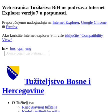
Web stranica Tužilaštva BiH ne podržava Internet
Explorer verzije 7 u potpunosti.
Preporučujemo nadogradnju na
Internet Explorer
,
Google Chrome
,
ili
Firefox
.
Ako koristite Internet explorer 9 ili više
isključite "Compatibility
View"
.
hrv
bos
срп
eng
Tužiteljstvo Bosne i
Hercegovine
O Tužiteljstvu
Riječ glavnog tužitelja
Kodeks tužiteljske etike