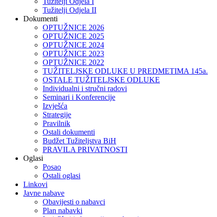
Tužitelji Odjela I
Tužitelji Odjela II
Dokumenti
OPTUŽNICE 2026
OPTUŽNICE 2025
OPTUŽNICE 2024
OPTUŽNICE 2023
OPTUŽNICE 2022
TUŽITELJSKE ODLUKE U PREDMETIMA 145a.
OSTALE TUŽITELJSKE ODLUKE
Individualni i stručni radovi
Seminari i Konferencije
Izvješća
Strategije
Pravilnik
Ostali dokumenti
Budžet Tužiteljstva BiH
PRAVILA PRIVATNOSTI
Oglasi
Posao
Ostali oglasi
Linkovi
Javne nabave
Obavijesti o nabavci
Plan nabavki