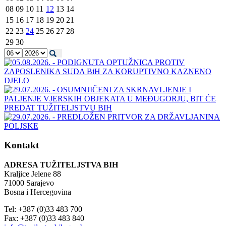
08
09
10
11
12
13
14
15
16
17
18
19
20
21
22
23
24
25
26
27
28
29
30
Kontakt
ADRESA TUŽITELJSTVA BIH
Kraljice Jelene 88
71000 Sarajevo
Bosna i Hercegovina
Tel: +387 (0)33 483 700
Fax: +387 (0)33 483 840