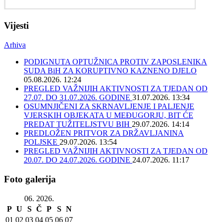
Vijesti
Arhiva
PODIGNUTA OPTUŽNICA PROTIV ZAPOSLENIKA
SUDA BiH ZA KORUPTIVNO KAZNENO DJELO
05.08.2026. 12:24
PREGLED VAŽNIJIH AKTIVNOSTI ZA TJEDAN OD
27.07. DO 31.07.2026. GODINE
31.07.2026. 13:34
OSUMNJIČENI ZA SKRNAVLJENJE I PALJENJE
VJERSKIH OBJEKATA U MEĐUGORJU, BIT ĆE
PREDAT TUŽITELJSTVU BIH
29.07.2026. 14:14
PREDLOŽEN PRITVOR ZA DRŽAVLJANINA
POLJSKE
29.07.2026. 13:54
PREGLED VAŽNIJIH AKTIVNOSTI ZA TJEDAN OD
20.07. DO 24.07.2026. GODINE
24.07.2026. 11:17
Foto galerija
06. 2026.
P
U
S
Č
P
S
N
01
02
03
04
05
06
07