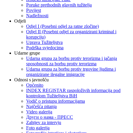
Poruke prethodnih glavnih tužitelja
Povijest
Nadležnosti
Odjeli
Odjel I (Posebni odjel za ratne zločine)
Odjel II (Posebni odjel za organizirani kriminal i
korupciju)
Uprava Tužiteljstva
Podrška svjedocima
Udarne grupe
Udarna grupa za borbu protiv terorizma i jačanja
sposobnosti za borbu protiv terorizma
Udarna grupa za borbu protiv trgovine ljudima i
organizirane ilegalne imigracije
Odnosi s javnošću
Općenito
INDEX REGISTAR raspoloživih informacija pod
kontrolom Tužiteljstva BiH
Vodič o pristupu informacijama
Najčešća pitanja
Video galerija
Други о нама - ПРЕСC
Zahtjev za intervju
Foto galerija