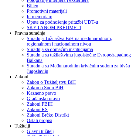
Fotografije interijera i eksterijera
Bilten
Promotivni materijali
In memoriam
Upute za podnošenje pritužbi UDT-u
SKY I ANOM PREDMETI
Pravna suradnja
Suradnja Tužilaštva BiH na međunarodnom,
regionalnom i nacionalnom nivou
Suradnja sa domaćim institucijama
Suradnja sa tužilaštvima jugoistočne Evrope/zapadnog
Balkana
Suradnja sa Međunarodnim krivičnim sudom za bivšu
Jugoslaviju
Zakoni
Zakon o Тužiteljstvu BiH
Zakon o Sudu BiH
Kazneno pravo
Građansko pravo
Zakoni FBIH
Zakoni RS
Zakoni Brčko Distrikt
Ostali propisi
Tužitelji
Glavni tužitelj