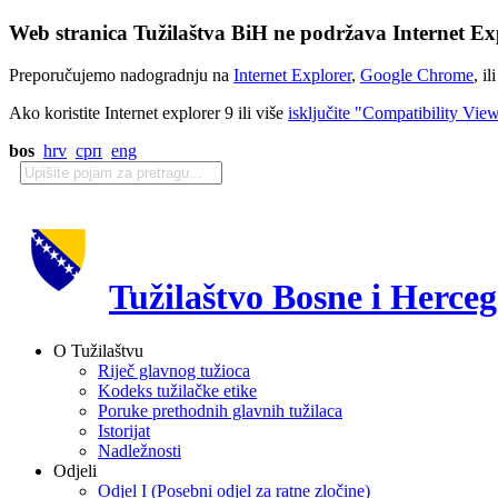
Web stranica Tužilaštva BiH ne podržava Internet Exp
Preporučujemo nadogradnju na
Internet Explorer
,
Google Chrome
, il
Ako koristite Internet explorer 9 ili više
isključite "Compatibility Vie
bos
hrv
срп
eng
Tužilaštvo Bosne i Herce
O Tužilaštvu
Riječ glavnog tužioca
Kodeks tužilačke etike
Poruke prethodnih glavnih tužilaca
Istorijat
Nadležnosti
Odjeli
Odjel I (Posebni odjel za ratne zločine)