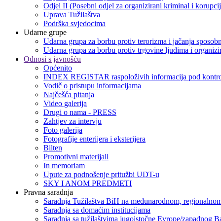
Odjel II (Posebni odjel za organizirani kriminal i korupci
Uprava Tužilaštva
Podrška svjedocima
Udarne grupe
Udarna grupa za borbu protiv terorizma i jačanja sposobn
Udarna grupa za borbu protiv trgovine ljudima i organizir
Odnosi s javnošću
Općenito
INDEX REGISTAR raspoloživih informacija pod kontro
Vodič o pristupu informacijama
Najčešća pitanja
Video galerija
Drugi o nama - PRESS
Zahtjev za intervju
Foto galerija
Fotografije enterijera i eksterijera
Bilten
Promotivni materijali
In memoriam
Upute za podnošenje pritužbi UDT-u
SKY I ANOM PREDMETI
Pravna saradnja
Saradnja Tužilaštva BiH na međunarodnom, regionalnom
Saradnja sa domaćim institucijama
Saradnja sa tužilaštvima jugoistočne Evrope/zapadnog B