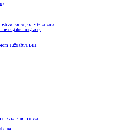
ju)
osti za borbu protiv terorizma
ane ilegalne imigracije
lom Tužilaštva BiH
 i nacionalnom nivou
alkana