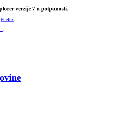
lorer verzije 7 u potpunosti.
i
Firefox
.
w"
.
govine