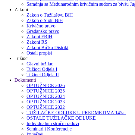
Saradnja sa Međunarodnim krivičnim sudom za bivšu Jug
Zakoni
Zakon o Тužilaštvu BiH
Zakon o Sudu BiH
Krivično pravo
Građansko pravo
Zakoni FBIH
Zakoni RS
Zakoni Brčko Distrikt
Ostali propisi
Tužioci
Glavni tužilac
Tužioci Odjela I
Tužioci Odjela II
Dokumenti
OPTUŽNICE 2026
OPTUŽNICE 2025
OPTUŽNICE 2024
OPTUŽNICE 2023
OPTUŽNICE 2022
TUŽILAČKE ODLUKE U PREDMETIMA 145a.
OSTALE TUŽILAČKE ODLUKE
Individualni i stručni radovi
Seminari i Konferencije
Izvještaji