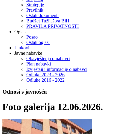
Strategije
Pravilnik
Ostali dokumenti
Budžet Tužilaštva BiH
PRAVILA PRIVATNOSTI
Oglasi
Posao
Ostali oglasi
Linkovi
Javne nabavke
Obavještenja o nabavci
Plan nabavki
Izvještaji i informacije o nabavci
Odluke 2023 - 2026
Odluke 2016 - 2022
Odnosi s javnošću
Foto galerija 12.06.2026.