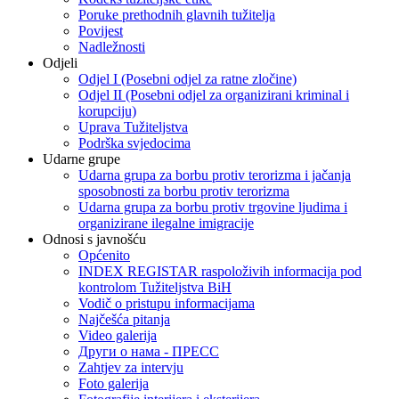
Poruke prethodnih glavnih tužitelja
Povijest
Nadležnosti
Odjeli
Odjel I (Posebni odjel za ratne zločine)
Odjel II (Posebni odjel za organizirani kriminal i
korupciju)
Uprava Tužiteljstva
Podrška svjedocima
Udarne grupe
Udarna grupa za borbu protiv terorizma i jačanja
sposobnosti za borbu protiv terorizma
Udarna grupa za borbu protiv trgovine ljudima i
organizirane ilegalne imigracije
Odnosi s javnošću
Općenito
INDEX REGISTAR raspoloživih informacija pod
kontrolom Tužiteljstva BiH
Vodič o pristupu informacijama
Najčešća pitanja
Video galerija
Други о нама - ПРЕСC
Zahtjev za intervju
Foto galerija