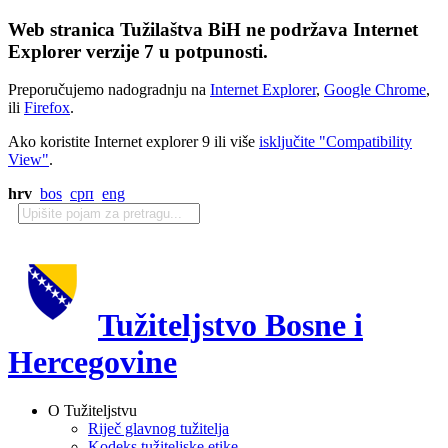
Web stranica Tužilaštva BiH ne podržava Internet
Explorer verzije 7 u potpunosti.
Preporučujemo nadogradnju na
Internet Explorer
,
Google Chrome
,
ili
Firefox
.
Ako koristite Internet explorer 9 ili više
isključite "Compatibility
View"
.
hrv
bos
срп
eng
Tužiteljstvo Bosne i
Hercegovine
O Tužiteljstvu
Riječ glavnog tužitelja
Kodeks tužiteljske etike