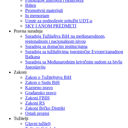
Fotografije interijera i eksterijera
Bilten
Promotivni materijali
In memoriam
Upute za podnošenje pritužbi UDT-u
SKY I ANOM PREDMETI
Pravna suradnja
Suradnja Tužilaštva BiH na međunarodnom,
regionalnom i nacionalnom nivou
Suradnja sa domaćim institucijama
Suradnja sa tužilaštvima jugoistočne Evrope/zapadnog
Balkana
Suradnja sa Međunarodnim krivičnim sudom za bivšu
Jugoslaviju
Zakoni
Zakon o Тužiteljstvu BiH
Zakon o Sudu BiH
Kazneno pravo
Građansko pravo
Zakoni FBIH
Zakoni RS
Zakoni Brčko Distrikt
Ostali propisi
Tužitelji
Glavni tužitelj