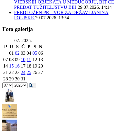
VJERSKIH OBJEKATA U MEĐUGORJU, BIT ĆE
PREDAT TUŽITELJSTVU BIH
29.07.2026. 14:14
PREDLOŽEN PRITVOR ZA DRŽAVLJANINA
POLJSKE
29.07.2026. 13:54
Foto galerija
07. 2025.
P
U
S
Č
P
S
N
01
02
03
04
05
06
07
08
09
10
11
12
13
14
15
16
17
18
19
20
21
22
23
24
25
26
27
28
29
30
31