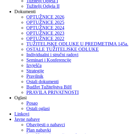
Tužitelji Odjela I
Tužitelji Odjela II
Dokumenti
OPTUŽNICE 2026
OPTUŽNICE 2025
OPTUŽNICE 2024
OPTUŽNICE 2023
OPTUŽNICE 2022
TUŽITELJSKE ODLUKE U PREDMETIMA 145a.
OSTALE TUŽITELJSKE ODLUKE
Individualni i stručni radovi
Seminari i Konferencije
Izvješća
Strategije
Pravilnik
Ostali dokumenti
Budžet Tužiteljstva BiH
PRAVILA PRIVATNOSTI
Oglasi
Posao
Ostali oglasi
Linkovi
Javne nabave
Obavijesti o nabavci
Plan nabavki