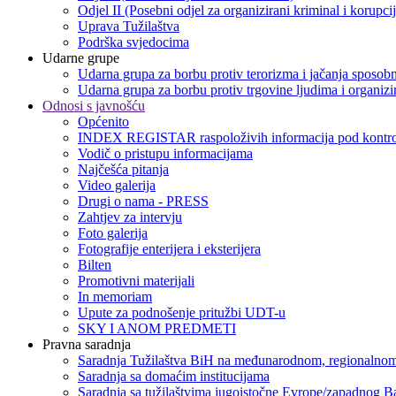
Odjel II (Posebni odjel za organizirani kriminal i korupci
Uprava Tužilaštva
Podrška svjedocima
Udarne grupe
Udarna grupa za borbu protiv terorizma i jačanja sposobn
Udarna grupa za borbu protiv trgovine ljudima i organizir
Odnosi s javnošću
Općenito
INDEX REGISTAR raspoloživih informacija pod kontro
Vodič o pristupu informacijama
Najčešća pitanja
Video galerija
Drugi o nama - PRESS
Zahtjev za intervju
Foto galerija
Fotografije enterijera i eksterijera
Bilten
Promotivni materijali
In memoriam
Upute za podnošenje pritužbi UDT-u
SKY I ANOM PREDMETI
Pravna saradnja
Saradnja Tužilaštva BiH na međunarodnom, regionalnom
Saradnja sa domaćim institucijama
Saradnja sa tužilaštvima jugoistočne Evrope/zapadnog B