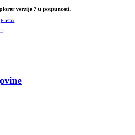
lorer verzije 7 u potpunosti.
i
Firefox
.
w"
.
govine