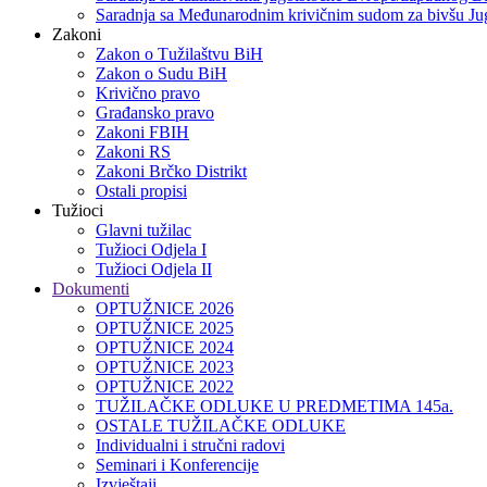
Saradnja sa Međunarodnim krivičnim sudom za bivšu Jug
Zakoni
Zakon o Тužilaštvu BiH
Zakon o Sudu BiH
Krivično pravo
Građansko pravo
Zakoni FBIH
Zakoni RS
Zakoni Brčko Distrikt
Ostali propisi
Tužioci
Glavni tužilac
Tužioci Odjela I
Tužioci Odjela II
Dokumenti
OPTUŽNICE 2026
OPTUŽNICE 2025
OPTUŽNICE 2024
OPTUŽNICE 2023
OPTUŽNICE 2022
TUŽILAČKE ODLUKE U PREDMETIMA 145a.
OSTALE TUŽILAČKE ODLUKE
Individualni i stručni radovi
Seminari i Konferencije
Izvještaji