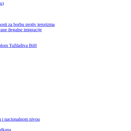
ju)
osti za borbu protiv terorizma
ane ilegalne imigracije
lom Tužilaštva BiH
 i nacionalnom nivou
alkana