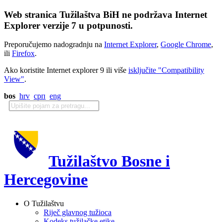
Web stranica Tužilaštva BiH ne podržava Internet
Explorer verzije 7 u potpunosti.
Preporučujemo nadogradnju na
Internet Explorer
,
Google Chrome
,
ili
Firefox
.
Ako koristite Internet explorer 9 ili više
isključite "Compatibility
View"
.
bos
hrv
срп
eng
Tužilaštvo Bosne i
Hercegovine
O Tužilaštvu
Riječ glavnog tužioca
Kodeks tužilačke etike