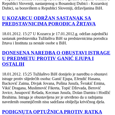
Republici Sloveniji, nastanjenog u Bosanskoj Dubici - Kozarskoj
Dubici, sa boravištem u Republici Sloveniji, državljanina BiH.
U KOZARCU ODRŽAN SASTANAK SA
PREDSTAVNICIMA PORODICA ŽRTAVA
18.01.2012. 15:27
U Kozarcu je 17.01.2012.g. održan zajednički
sastanak predstavnika Tužilaštva BiH sa predstavnicima porodica
žrtava i Instituta za nestale osobe u BiH.
DONESENA NAREDBA O OBUSTAVI ISTRAGE
U PREDMETU PROTIV GANIĆ EJUPA I
OSTALIH
18.01.2012. 15:25
Tužilaštvo BiH donijelo je naredbu o obustavi
istrage protiv slijedećih osoba: Ganić Ejupa, Efendić Hasana,
Backović Zaima, Divjak Jovana, Pušina Jusufa, Švrakić Emina,
Vikić Dragana, Muslimović Fikreta, Topić Dževada, Berović
Jovice, Jusupović Rešada, Kecman Jusufa, Dolan Damira i Hodžić
Ibrahima. Istraga je obustavljena jer je utvrđeno da u radnjama
navedenih osumnjičenih nisu sadržana obilježja krivičnog djela.
PODIGNUTA OPTUŽNICA PROTIV RATKA