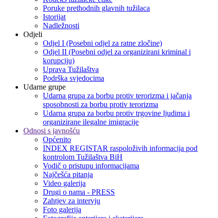
Poruke prethodnih glavnih tužilaca
Istorijat
Nadležnosti
Odjeli
Odjel I (Posebni odjel za ratne zločine)
Odjel II (Posebni odjel za organizirani kriminal i
korupciju)
Uprava Tužilaštva
Podrška svjedocima
Udarne grupe
Udarna grupa za borbu protiv terorizma i jačanja
sposobnosti za borbu protiv terorizma
Udarna grupa za borbu protiv trgovine ljudima i
organizirane ilegalne imigracije
Odnosi s javnošću
Općenito
INDEX REGISTAR raspoloživih informacija pod
kontrolom Tužilaštva BiH
Vodič o pristupu informacijama
Najčešća pitanja
Video galerija
Drugi o nama - PRESS
Zahtjev za intervju
Foto galerija