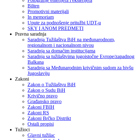
Fotografije enterijera i eksterijera
Bilten
Promotivni materijali
In memoriam
Upute za podnošenje pritužbi UDT-u
SKY I ANOM PREDMETI
Pravna saradnja
Saradnja Tužilaštva BiH na međunarodnom,
regionalnom i nacionalnom nivou
Saradnja sa domaćim institucijama
Saradnja sa tužilaštvima jugoistočne Evrope/zapadnog
Balkana
Saradnja sa Međunarodnim krivičnim sudom za bivšu
Jugoslaviju
Zakoni
Zakon o Тužilaštvu BiH
Zakon o Sudu BiH
Krivično pravo
Građansko pravo
Zakoni FBIH
Zakoni RS
Zakoni Brčko Distrikt
Ostali propisi
Tužioci
Glavni tužilac