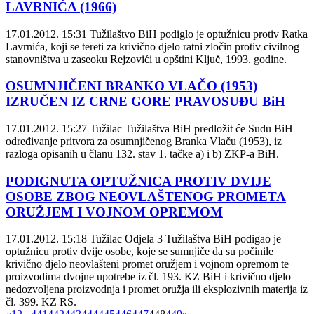
LAVRNIĆA (1966)
17.01.2012. 15:31
Tužilaštvo BiH podiglo je optužnicu protiv Ratka
Lavrnića, koji se tereti za krivično djelo ratni zločin protiv civilnog
stanovništva u zaseoku Rejzovići u opštini Ključ, 1993. godine.
OSUMNJIČENI BRANKO VLAČO (1953)
IZRUČEN IZ CRNE GORE PRAVOSUĐU BiH
17.01.2012. 15:27
Tužilac Tužilaštva BiH predložit će Sudu BiH
određivanje pritvora za osumnjičenog Branka Vlaču (1953), iz
razloga opisanih u članu 132. stav 1. tačke a) i b) ZKP-a BiH.
PODIGNUTA OPTUŽNICA PROTIV DVIJE
OSOBE ZBOG NEOVLAŠTENOG PROMETA
ORUŽJEM I VOJNOM OPREMOM
17.01.2012. 15:18
Tužilac Odjela 3 Tužilaštva BiH podigao je
optužnicu protiv dvije osobe, koje se sumnjiče da su počinile
krivično djelo neovlašteni promet oružjem i vojnom opremom te
proizvodima dvojne upotrebe iz čl. 193. KZ BiH i krivično djelo
nedozvoljena proizvodnja i promet oružja ili eksplozivnih materija iz
čl. 399. KZ RS.