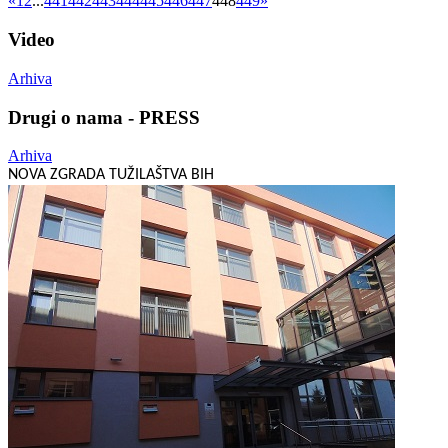
«
1
2
...
441
442
443
444
445
446
447
448
449
»
Video
Arhiva
Drugi o nama - PRESS
Arhiva
NOVA ZGRADA TUŽILAŠTVA BIH