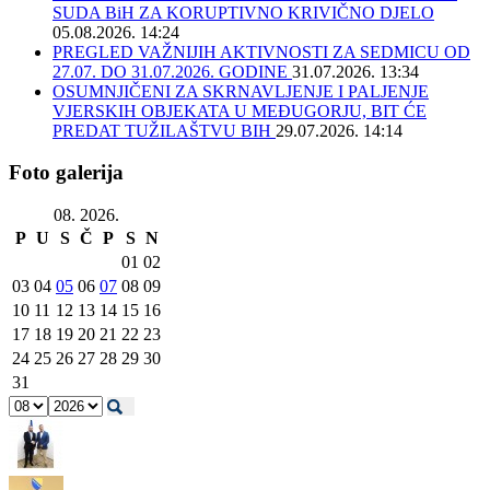
SUDA BiH ZA KORUPTIVNO KRIVIČNO DJELO
05.08.2026. 14:24
PREGLED VAŽNIJIH AKTIVNOSTI ZA SEDMICU OD
27.07. DO 31.07.2026. GODINE
31.07.2026. 13:34
OSUMNJIČENI ZA SKRNAVLJENJE I PALJENJE
VJERSKIH OBJEKATA U MEĐUGORJU, BIT ĆE
PREDAT TUŽILAŠTVU BIH
29.07.2026. 14:14
Foto galerija
08. 2026.
P
U
S
Č
P
S
N
01
02
03
04
05
06
07
08
09
10
11
12
13
14
15
16
17
18
19
20
21
22
23
24
25
26
27
28
29
30
31