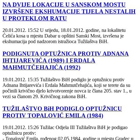
NA DVIJE LOKACIJE U SANSKOM MOSTU
IZVRŠENE EKSHUMACIJE TIJELA NESTALIH
U PROTEKLOM RATU
20.01.2012. 15:52
U srijedu, 18.01.2012. godine, na lokalitetu
Ćelića kosa u mjestu Dabar u opštini Sanski Most, izvršena je
ekshumacija pod nadzorom istražioca Tužilaštva BiH.
PODIGNUTA OPTUŽNICA PROTIV ADNANA
IHTIJAREVIĆA (1989) I ERDALA
MAHMUTČEHAJIĆA (1992)
19.01.2012. 15:35
Tužilaštvo BiH podiglo je optužnicu protiv
Adnana Ihtijarevića i Erdala Mahmutčehajića, koji se terete da su
počinili krivično djelo krivotvorenje novca iz člana 205. stav 1., u
vezi sa članom 29. Krivičnog zakona BiH.
TUŽILAŠTVO BiH PODIGLO OPTUŽNICU
PROTIV TOPALOVIĆ EMILA (1984)
19.01.2012. 15:26
Tužilac Odjela III Tužilaštva BiH je podigao
optužnicu protiv:
- Topalović Emila, rođenog 02.05.1984. godine u mjestu Gradec u