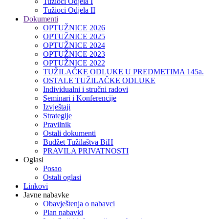
Tužioci Odjela I
Tužioci Odjela II
Dokumenti
OPTUŽNICE 2026
OPTUŽNICE 2025
OPTUŽNICE 2024
OPTUŽNICE 2023
OPTUŽNICE 2022
TUŽILAČKE ODLUKE U PREDMETIMA 145a.
OSTALE TUŽILAČKE ODLUKE
Individualni i stručni radovi
Seminari i Konferencije
Izvještaji
Strategije
Pravilnik
Ostali dokumenti
Budžet Tužilaštva BiH
PRAVILA PRIVATNOSTI
Oglasi
Posao
Ostali oglasi
Linkovi
Javne nabavke
Obavještenja o nabavci
Plan nabavki