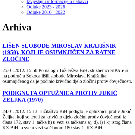
Izvještaji i informacije o nabavci
Odluke 2023 - 2026
Odluke 2016 - 2022
Arhiva
LIŠEN SLOBODE MIROSLAV KRAJIŠNIK
(1950), KOJI JE OSUMNJIČEN ZA RATNE
ZLOČINE
25.01.2012. 15:50
Po nalogu Tužilaštva BiH, službenici SIPA-e su
na području Sokoca lišili slobode Miroslava Krajišnika,
osumnjičenog da je počinio krivično djelo zločini protiv čovječnosti.
PODIGNUTA OPTUŽNICA PROTIV JUKIĆ
ŽELJKA (1970)
24.01.2012. 15:13
Tužilaštvo BiH podiglo je optužnicu protiv Jukić
Željka, koji se tereti za krivično djelo zločini protiv čovječnosti iz
člana 172. stav 1. tačka h) u vezi sa tačkama a), d), i) i k) istog člana
KZ BiH, a sve u vezi sa članom 180 stav 1. KZ BiH.