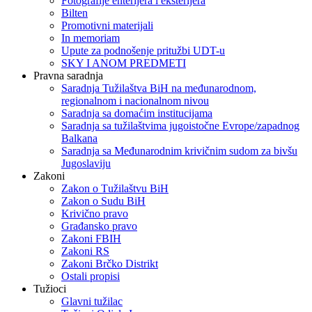
Fotografije enterijera i eksterijera
Bilten
Promotivni materijali
In memoriam
Upute za podnošenje pritužbi UDT-u
SKY I ANOM PREDMETI
Pravna saradnja
Saradnja Tužilaštva BiH na međunarodnom,
regionalnom i nacionalnom nivou
Saradnja sa domaćim institucijama
Saradnja sa tužilaštvima jugoistočne Evrope/zapadnog
Balkana
Saradnja sa Međunarodnim krivičnim sudom za bivšu
Jugoslaviju
Zakoni
Zakon o Тužilaštvu BiH
Zakon o Sudu BiH
Krivično pravo
Građansko pravo
Zakoni FBIH
Zakoni RS
Zakoni Brčko Distrikt
Ostali propisi
Tužioci
Glavni tužilac