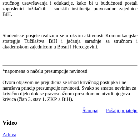
stručnog usavršavanja i edukacije, kako bi u budućnosti postali
zaposlenici tužilačkih i sudskih institucija pravosudne zajednice
BiH.
Studentske posjete realizuju se u okviru aktivnosti Komunikacijske
strategije Tužilaštva BiH i jačanja saradnje sa stručnom i
akademskom zajednicom u Bosni i Hercegovini.
*napomena o načelu presumpcije nevinosti
Ovom objavom ne prejudicira se ishod krivičnog postupka i ne
narušava princip presumpcije nevinosti. Svako se smatra nevinim za
krivično djelo dok se pravosnažnom presudom ne utvrdi njegova
krivica (član 3. stav 1. ZKP-a BiH).
Štampaj
Pošalji prijatelju
Video
Arhiva