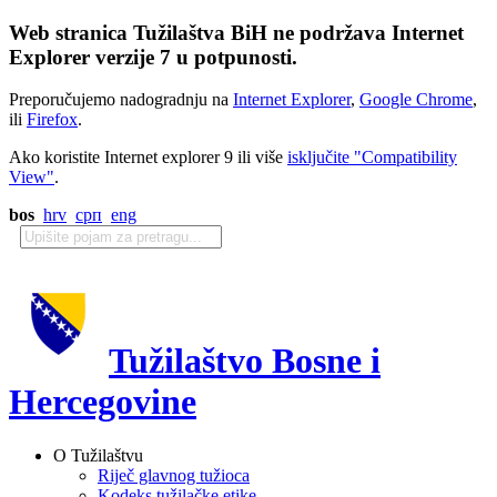
Web stranica Tužilaštva BiH ne podržava Internet
Explorer verzije 7 u potpunosti.
Preporučujemo nadogradnju na
Internet Explorer
,
Google Chrome
,
ili
Firefox
.
Ako koristite Internet explorer 9 ili više
isključite "Compatibility
View"
.
bos
hrv
срп
eng
Tužilaštvo Bosne i
Hercegovine
O Tužilaštvu
Riječ glavnog tužioca
Kodeks tužilačke etike