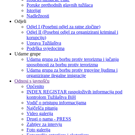
Poruke prethodnih glavnih tužilaca
Istorijat
Nadležnosti
Odjeli
Odjel I (Posebni odjel za ratne zločine)
Odjel II (Posebni odjel za organizirani kriminal i
korupciju)
Uprava Tužilaštva
Podrška svjedocima
Udarne grupe
Udarna grupa za borbu protiv terorizma i jačanja
sposobnosti za borbu protiv terorizma
Udarna grupa za borbu protiv trgovine ljudima i
organizirane ilegalne imigracije
Odnosi s javnošću
Općenito
INDEX REGISTAR raspoloživih informacija pod
kontrolom Tužilaštva BiH
Vodič o pristupu informacijama
Najčešća pitanja
Video galerija
Drugi o nama - PRESS
Zahtjev za intervju
Foto galerija