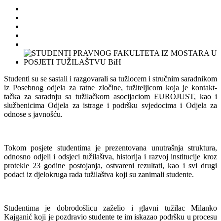
Studenti su se sastali i razgovarali sa tužiocem i stručnim saradnikom
iz Posebnog odjela za ratne zločine, tužiteljicom koja je kontakt-
tačka za saradnju sa tužilačkom asocijaciom EUROJUST, kao i
službenicima Odjela za istrage i podršku svjedocima i Odjela za
odnose s javnošću.
Tokom posjete studentima je prezentovana unutrašnja struktura,
odnosno odjeli i odsjeci tužilaštva, historija i razvoj institucije kroz
protekle 23 godine postojanja, ostvareni rezultati, kao i svi drugi
podaci iz djelokruga rada tužilaštva koji su zanimali studente.
Studentima je dobrodošlicu zaželio i glavni tužilac Milanko
Kajganić koji je pozdravio studente te im iskazao podršku u procesu