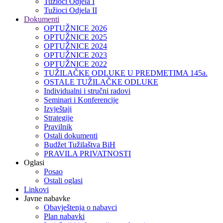
Tužioci Odjela I
Tužioci Odjela II
Dokumenti
OPTUŽNICE 2026
OPTUŽNICE 2025
OPTUŽNICE 2024
OPTUŽNICE 2023
OPTUŽNICE 2022
TUŽILAČKE ODLUKE U PREDMETIMA 145a.
OSTALE TUŽILAČKE ODLUKE
Individualni i stručni radovi
Seminari i Konferencije
Izvještaji
Strategije
Pravilnik
Ostali dokumenti
Budžet Tužilaštva BiH
PRAVILA PRIVATNOSTI
Oglasi
Posao
Ostali oglasi
Linkovi
Javne nabavke
Obavještenja o nabavci
Plan nabavki