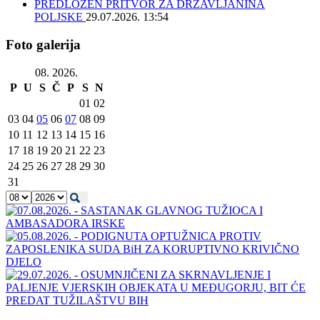
PREDLOŽEN PRITVOR ZA DRŽAVLJANINA
POLJSKE
29.07.2026. 13:54
Foto galerija
08. 2026.
P
U
S
Č
P
S
N
01
02
03
04
05
06
07
08
09
10
11
12
13
14
15
16
17
18
19
20
21
22
23
24
25
26
27
28
29
30
31