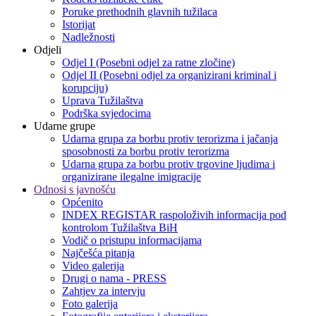
Poruke prethodnih glavnih tužilaca
Istorijat
Nadležnosti
Odjeli
Odjel I (Posebni odjel za ratne zločine)
Odjel II (Posebni odjel za organizirani kriminal i
korupciju)
Uprava Tužilaštva
Podrška svjedocima
Udarne grupe
Udarna grupa za borbu protiv terorizma i jačanja
sposobnosti za borbu protiv terorizma
Udarna grupa za borbu protiv trgovine ljudima i
organizirane ilegalne imigracije
Odnosi s javnošću
Općenito
INDEX REGISTAR raspoloživih informacija pod
kontrolom Tužilaštva BiH
Vodič o pristupu informacijama
Najčešća pitanja
Video galerija
Drugi o nama - PRESS
Zahtjev za intervju
Foto galerija