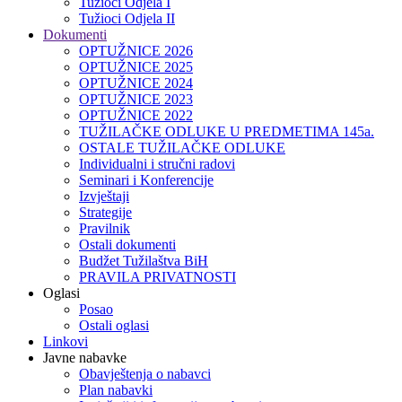
Tužioci Odjela I
Tužioci Odjela II
Dokumenti
OPTUŽNICE 2026
OPTUŽNICE 2025
OPTUŽNICE 2024
OPTUŽNICE 2023
OPTUŽNICE 2022
TUŽILAČKE ODLUKE U PREDMETIMA 145a.
OSTALE TUŽILAČKE ODLUKE
Individualni i stručni radovi
Seminari i Konferencije
Izvještaji
Strategije
Pravilnik
Ostali dokumenti
Budžet Tužilaštva BiH
PRAVILA PRIVATNOSTI
Oglasi
Posao
Ostali oglasi
Linkovi
Javne nabavke
Obavještenja o nabavci
Plan nabavki