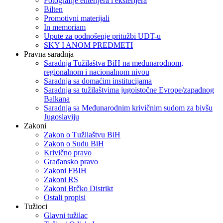
Fotografije enterijera i eksterijera
Bilten
Promotivni materijali
In memoriam
Upute za podnošenje pritužbi UDT-u
SKY I ANOM PREDMETI
Pravna saradnja
Saradnja Tužilaštva BiH na međunarodnom,
regionalnom i nacionalnom nivou
Saradnja sa domaćim institucijama
Saradnja sa tužilaštvima jugoistočne Evrope/zapadnog
Balkana
Saradnja sa Međunarodnim krivičnim sudom za bivšu
Jugoslaviju
Zakoni
Zakon o Тužilaštvu BiH
Zakon o Sudu BiH
Krivično pravo
Građansko pravo
Zakoni FBIH
Zakoni RS
Zakoni Brčko Distrikt
Ostali propisi
Tužioci
Glavni tužilac