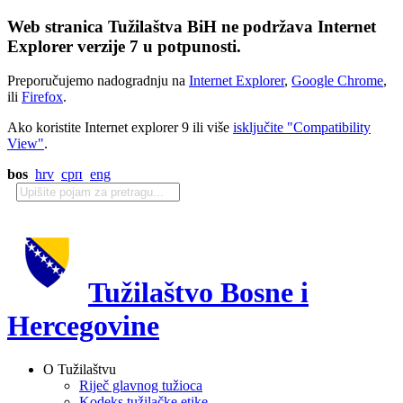
Web stranica Tužilaštva BiH ne podržava Internet
Explorer verzije 7 u potpunosti.
Preporučujemo nadogradnju na
Internet Explorer
,
Google Chrome
,
ili
Firefox
.
Ako koristite Internet explorer 9 ili više
isključite "Compatibility
View"
.
bos
hrv
срп
eng
Tužilaštvo Bosne i
Hercegovine
O Tužilaštvu
Riječ glavnog tužioca
Kodeks tužilačke etike