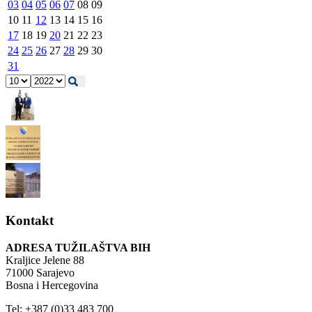
03
04
05
06
07
08
09
10
11
12
13
14
15
16
17
18
19
20
21
22
23
24
25
26
27
28
29
30
31
Kontakt
ADRESA TUŽILAŠTVA BIH
Kraljice Jelene 88
71000 Sarajevo
Bosna i Hercegovina
Tel: +387 (0)33 483 700