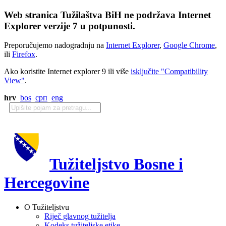
Web stranica Tužilaštva BiH ne podržava Internet
Explorer verzije 7 u potpunosti.
Preporučujemo nadogradnju na
Internet Explorer
,
Google Chrome
,
ili
Firefox
.
Ako koristite Internet explorer 9 ili više
isključite "Compatibility
View"
.
hrv
bos
срп
eng
Tužiteljstvo Bosne i
Hercegovine
O Tužiteljstvu
Riječ glavnog tužitelja
Kodeks tužiteljske etike