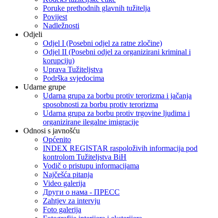
Poruke prethodnih glavnih tužitelja
Povijest
Nadležnosti
Odjeli
Odjel I (Posebni odjel za ratne zločine)
Odjel II (Posebni odjel za organizirani kriminal i
korupciju)
Uprava Tužiteljstva
Podrška svjedocima
Udarne grupe
Udarna grupa za borbu protiv terorizma i jačanja
sposobnosti za borbu protiv terorizma
Udarna grupa za borbu protiv trgovine ljudima i
organizirane ilegalne imigracije
Odnosi s javnošću
Općenito
INDEX REGISTAR raspoloživih informacija pod
kontrolom Tužiteljstva BiH
Vodič o pristupu informacijama
Najčešća pitanja
Video galerija
Други о нама - ПРЕСC
Zahtjev za intervju
Foto galerija