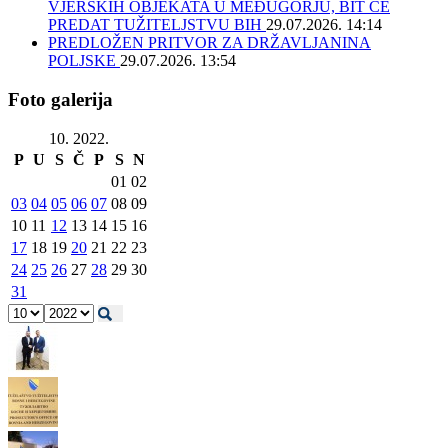
VJERSKIH OBJEKATA U MEĐUGORJU, BIT ĆE
PREDAT TUŽITELJSTVU BIH
29.07.2026. 14:14
PREDLOŽEN PRITVOR ZA DRŽAVLJANINA
POLJSKE
29.07.2026. 13:54
Foto galerija
10. 2022.
P
U
S
Č
P
S
N
01
02
03
04
05
06
07
08
09
10
11
12
13
14
15
16
17
18
19
20
21
22
23
24
25
26
27
28
29
30
31