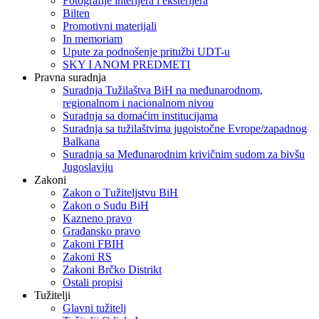
Fotografije interijera i eksterijera
Bilten
Promotivni materijali
In memoriam
Upute za podnošenje pritužbi UDT-u
SKY I ANOM PREDMETI
Pravna suradnja
Suradnja Tužilaštva BiH na međunarodnom,
regionalnom i nacionalnom nivou
Suradnja sa domaćim institucijama
Suradnja sa tužilaštvima jugoistočne Evrope/zapadnog
Balkana
Suradnja sa Međunarodnim krivičnim sudom za bivšu
Jugoslaviju
Zakoni
Zakon o Тužiteljstvu BiH
Zakon o Sudu BiH
Kazneno pravo
Građansko pravo
Zakoni FBIH
Zakoni RS
Zakoni Brčko Distrikt
Ostali propisi
Tužitelji
Glavni tužitelj