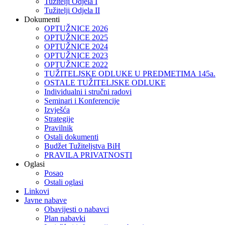
Tužitelji Odjela I
Tužitelji Odjela II
Dokumenti
OPTUŽNICE 2026
OPTUŽNICE 2025
OPTUŽNICE 2024
OPTUŽNICE 2023
OPTUŽNICE 2022
TUŽITELJSKE ODLUKE U PREDMETIMA 145a.
OSTALE TUŽITELJSKE ODLUKE
Individualni i stručni radovi
Seminari i Konferencije
Izvješća
Strategije
Pravilnik
Ostali dokumenti
Budžet Tužiteljstva BiH
PRAVILA PRIVATNOSTI
Oglasi
Posao
Ostali oglasi
Linkovi
Javne nabave
Obavijesti o nabavci
Plan nabavki